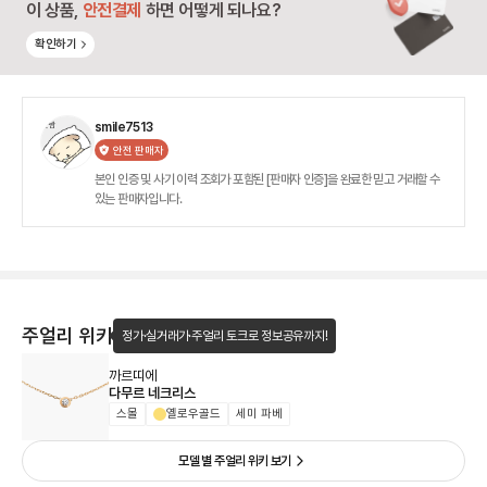
이 상품,
안전결제
하면 어떻게 되나요?
확인하기
smile7513
안전 판매자
본인 인증 및 사기 이력 조회가 포함된 [판매자 인증]을 완료한 믿고 거래할 수
있는 판매자입니다.
주얼리 위키
정가·실거래가·주얼리 토크로 정보공유까지!
까르띠에
다무르 네크리스
스몰
옐로우골드
세미 파베
모델 별 주얼리 위키 보기