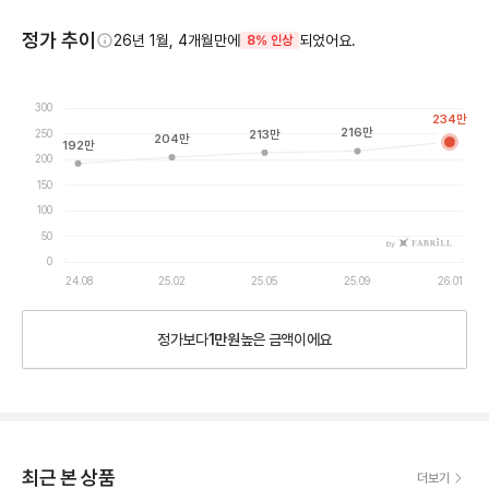
정가 추이
26년 1월, 4개월만에
되었어요.
8% 인상
300
234
만
216
만
250
213
만
204
만
192
만
200
150
100
50
by
0
24.08
25.02
25.05
25.09
26.01
정가보다
1만원
높은
금액이에요
최근 본 상품
더보기