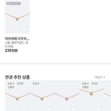
SOLD OUT
까르띠에 다무르
네크리스
스몰, 옐로우골드, 세
미 파베
235만
원
연관 추천 상품
더보기
보증서
2026
2024
보증서
2026
신품급
신품급