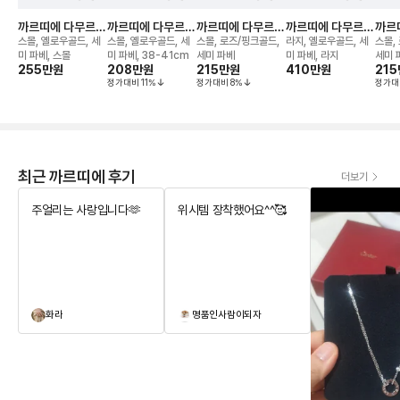
까르띠에 다무르
까르띠에 다무르
까르띠에 다무르
까르띠에 다무르
까르
네크리스
네크리스
네크리스
네크리스
네크
스몰, 옐로우골드, 세
스몰, 옐로우골드, 세
스몰, 로즈/핑크골드,
라지, 옐로우골드, 세
스몰,
미 파베, 스몰
미 파베, 38-41cm
세미 파베
미 파베, 라지
세미 
255만
원
208만
원
215만
원
410만
원
215
정가대비
11
%
정가대비
8
%
정가대
최근 까르띠에 후기
더보기
주얼리는 사랑입니다🫶
위시템 장착했어요^^🥰
화라
명품인사람이되자