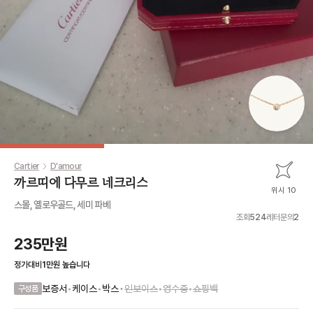
Cartier
D'amour
까르띠에 다무르 네크리스
위시 10
스몰, 옐로우골드, 세미 파베
조회
524
레터문의
2
235만원
정가대비
1만원
높습니다
•
보증서
•
케이스
•
박스
인보이스
•
영수증
•
쇼핑백
구성품