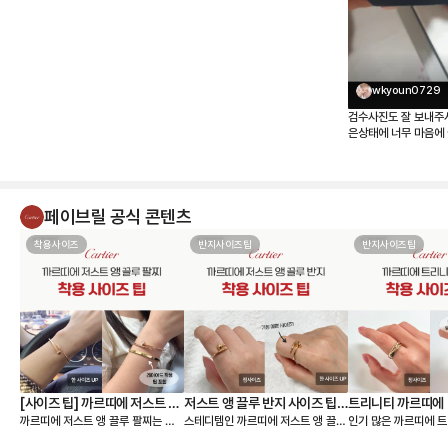
wkyoun0729
검수사진도 잘 보내주
은상태에 너무 마음에 
페이브릴 공식 콘텐츠
착용사이즈
반지사이즈팁
반지사이즈팁
[사이즈 팁] 까르띠에 저스트 앵
저스트 앵 끌루 반지 사이즈 팁,
트리니티 까르띠에 
까르띠에 저스트 앵 끌루 팔찌는 얇
스테디템인 까르띠에 저스트 앵 끌루
인기 많은 까르띠에 트
끌루 팔찌, 여리여리 핏은 이렇
착샷
팁, 착샷
은 스몰 모델과 두께감이 있는 클래
링 사이즈 팁 알려드릴게요🙌 저스트
이즈 팁 알려드릴게요🙌 까르띠에
게 골라요