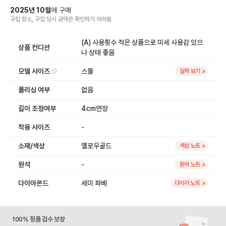
2025
년
10
월
에
구매
구입 장소, 구입 당시 금액
은
확인하기 어려움
(A) 사용횟수 적은 상품으로 미세 사용감 있으
상품 컨디션
나 상태 좋음
모델 사이즈
스몰
실착 보기 >
폴리싱 여부
없음
길이 조정여부
4cm연장
착용 사이즈
-
소재/색상
옐로우골드
색상 노트 >
원석
-
원석 노트 >
다이아몬드
세미 파베
다이아 노트 >
100% 정품 검수 보장