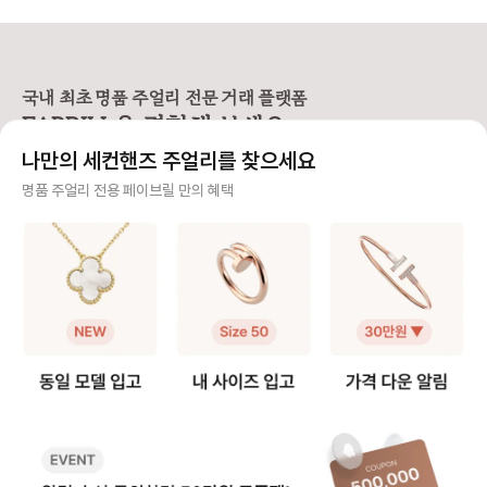
식 모델 두 가지 라인으로 나뉘어요.
앵 끌루(Juste un Clou) 컬렉션
리니티 링(Trinity C
손목에 밀착되는 디자인이라, 사이즈
은 못을 굽혀 만든 형태가 특징이라
우골드, 화이트골드, 
에 따라 착용감이 크게 달라집니다.
선명하고 시크한 존재감을 주는 라인
지 밴드가 서로 맞물려
앵 끌루 팔찌 사이즈를 고를 때는 크
입니다. 심플한 룩에도 단독으로 착
으로 사랑, 우정, 신의
게 두 가지를 먼저 정하면 선택이 훨
용했을 때 가장 또렷한 느낌을 주어
래식 라인입니다. 출시
씬 쉬워져요. • 어떤 모델을 살 것인
스테디셀러로 꾸준히 사랑받고 있어
이 넘은 만큼, 세대를
국내 최초 명품 주얼리 전문 거래 플랫폼
지 (스몰 or 클래식) • 레이어드까지
요. [사이즈 선택 가이드] ❶ 한 사이
대표 컬렉션이에요. 3개의 링이 서로
FABRILL을 경험해 보세요.
고려할 것인지, 단독 착용만 할 것인
즈 🆙 추천 저스트 앵 끌루 링은 못
맞물려 돌아가는 디자
지 [모델사이즈별 팔찌 사이즈 선택]
머리와 굴곡이 있는 디자인 특성상
인 솔리드 링과는 착용
나만의 세컨핸즈 주얼리를 찾으세요
❶ 스몰(sm) 모델 얇고 손목을 가볍
정사이즈로 착용하면 헤드 부분이 손
그만큼 사이즈 문의도
게 감싸서 여리여리한 느낌을 주는
가락을 눌러 답답할 수 있어요. 너무
요. 그래서 가이드를
사기 걱정 없는 안전 결제
명품 주얼리 전용 페이브릴 만의 혜택
디자인으로 너무 헐거우면 특유의 라
타이트하게 맞추면 못 머리 부분이
다. [트리니티 링 사이즈 선택 가이
인이 살지 않기 때문에 살짝 여유 있
닿아 아프다는 후기가 많아, 평소 호
드] ❶ 정사이즈 혹은 한 사이즈 업
구매자가 원하는 수단으로 안전하게 결제할 수 있으며 페이브릴에서 결제 대금을 보관, 정품이 아
는 정도가 좋습니다. ✔️ 내 손목 둘레
수에서 한 사이즈 업을 가장 많이 선
트리니티 링은 롤링 
니면 반환해 드려요.
에서 한 사이즈 크게 선택을 추천해
택합니다. 예: 평소 51호 착용 → 저
적으로 평소 사이즈와
요. 👉 예: 손목 둘레 14cm → 15
스트 앵 끌루 52호 추천 ❷ 손가락
즈를 가장 먼저 추천해요. 다만,
주얼리 전문 이중 검수
호 추천 ❷ 클래식(오리지널) 모델 스
컨디션 고려 🧐 손가락 굵기는 계절,
락에 살이 있는 편이라
몰보다 두께감이 확실히 느껴지는 타
체온, 붓기에 따라 달라질 수 있어
하게 튀어나와 보일 수
주얼리 검수에 특화된 페이브릴 검수팀과 전문 감정사가 컨디션 및 정품 여부를 철저하고 꼼꼼하
입으로 볼드한 주얼리를 좋아하거나
요. 오전에는 조금 타이트하게 느껴
이즈 업도 많이 선택하
게 확인해요.
존재감 있는 팔찌를 찾는 분들이 선
지고, 오후에는 여유가 생기는 편이
예: 평소 49호 착용 👉 트리니티
호하는 모델이에요. 팔찌 자체가 두
라 본인의 착용 습관에 맞춰 선택하
은 49호 추천 👉 손가락에 살이 있
주얼리 전문 상담
꺼워 한 사이즈만 업하면 손목이 답
면 전체적인 착용감이 더 편안해요.
는 편이다 → 트리니티
답해 보이거나, 시각적으로 꽉 끼어
❸ 사이즈 조정 범위는 ±1호 💍 저
천 ❷ 손가락 컨디션 고려 손가락 굵
주얼리 전문 지식을 토대로 사이즈, 가격대 등 주얼리를 거래하며 궁금할 수 있는 내용에 대한 밀
보일 수 있어요. ✔️ 내 손목 둘레에서
스트 앵 끌루 링은 디자인 구조상 리
기는 계절과 체온, 오
착 상담을 제공하고 있어요.
두 사이즈 크게 선택하는 것을 권장
사이징이 가능하지만, 보통 한 사이
달리질 수 있어요. 손
해요. 👉 예: 손목둘레 14cm → 1
즈 내외에서 조정하는 경우가 많아
에 따라 사이즈를 결정하
빠르고 확실한 물품 이동 과정
6호 추천 [레이어드 착용 여부에 따
요. 추후 리사이징을 고려한다면 구
여름보다는 겨울에 헐
른 사이즈 선택] ❶ 레이어드로 착용
매 전 조정 가능 범위를 확인하는 것
있어요 - 오전보다는 
최적화된 검수 시스템으로 빠르고 효율적으로 물품이 이동될 뿐만 아니라, 이동 과정마다 알림톡