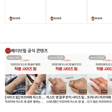
lliliillill
lliliillill
lliliillill
페이브릴 공식 콘텐츠
착용사이즈
반지사이즈팁
반지사이즈팁
[사이즈 팁] 까르띠에 저스트 앵
저스트 앵 끌루 반지 사이즈 팁,
트리니티 까르띠에 
까르띠에 저스트 앵 끌루 팔찌는 얇
스테디템인 까르띠에 저스트 앵 끌루
인기 많은 까르띠에 트
끌루 팔찌, 여리여리 핏은 이렇
착샷
팁, 착샷
은 스몰 모델과 두께감이 있는 클래
링 사이즈 팁 알려드릴게요🙌 저스트
이즈 팁 알려드릴게요🙌 까르띠에
게 골라요
식 모델 두 가지 라인으로 나뉘어요.
앵 끌루(Juste un Clou) 컬렉션
리니티 링(Trinity C