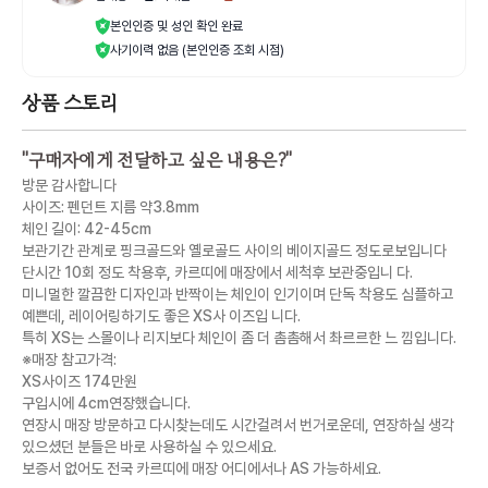
본인인증 및 성인 확인 완료
사기이력 없음 (본인인증 조회 시점)
상품 스토리
"
구매자에게 전달하고 싶은 내용은?
"
방문 감사합니다
사이즈: 펜던트 지름 약3.8mm
체인 길이: 42-45cm
보관기간 관계로 핑크골드와 옐로골드 사이의 베이지골드 정도로보입니다
단시간 10회 정도 착용후, 카르띠에 매장에서 세척후 보관중입니 다.
미니멀한 깔끔한 디자인과 반짝이는 체인이 인기이며 단독 착용도 심플하고
예쁜데, 레이어링하기도 좋은 XS사 이즈입 니다.
특히 XS는 스몰이나 리지보다 체인이 좀 더 촘촘해서 촤르르한 느 낌입니다.
※매장 참고가격:
XS사이즈 174만원
구입시에 4cm연장했습니다.
연장시 매장 방문하고 다시찾는데도 시간걸려서 번거로운데, 연장하실 생각
있으셨던 분들은 바로 사용하실 수 있으세요.
보증서 없어도 전국 카르띠에 매장 어디에서나 AS 가능하세요.