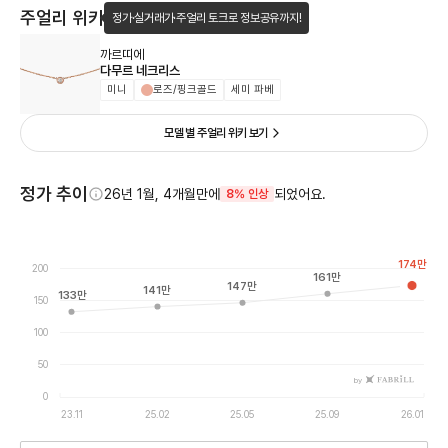
주얼리 위키
정가·실거래가·주얼리 토크로 정보공유까지!
까르띠에
다무르 네크리스
미니
로즈/핑크골드
세미 파베
모델 별 주얼리 위키 보기
정가 추이
26년 1월, 4개월만에
되었어요.
8% 인상
174
만
200
161
만
147
만
141
만
133
만
150
100
50
by
0
23.11
25.02
25.05
25.09
26.01