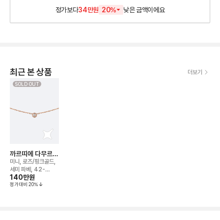
정가보다
34만원
20
%
낮은
금액이에요
최근 본 상품
더보기
SOLD OUT
까르띠에 다무르
네크리스
미니, 로즈/핑크골드,
세미 파베, 42-
140만
원
45cm
정가대비
20
%