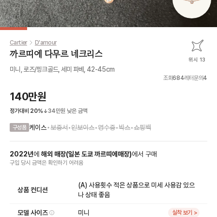
Cartier
D'amour
까르띠에 다무르 네크리스
위시 13
미니, 로즈/핑크골드, 세미 파베, 42-45cm
조회
684
레터문의
4
140만원
정가대비
20
%
34만원
낮은 금액
•
케이스
보증서
•
인보이스
•
영수증
•
박스
•
쇼핑백
구성품
2022
년
에
해외 매장
(
일본 도쿄 까르띠에매장
)
에서
구매
구입 당시 금액
은
확인하기 어려움
(A) 사용횟수 적은 상품으로 미세 사용감 있으
상품 컨디션
나 상태 좋음
모델 사이즈
미니
실착 보기 >