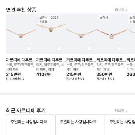
연관 추천 상품
더보기
보증서
2026
보증서
보
신품급
신
까르띠에 다무르
까르띠에 다무르
까르띠에 다무르
까르띠에 다무르
까르
네크리스
네크리스
네크리스
네크리스
네크
스몰, 로즈/핑크골드,
라지, 옐로우골드, 세
스몰, 로즈/핑크골드,
라지, 로즈/핑크골드,
스몰,
세미 파베
미 파베, 라지
세미 파베
세미 파베
미 파
215만
원
410만
원
215만
원
350만
원
26
정가대비
8
%
정가대비
8
%
정가대비
8
%
최근 까르띠에 후기
더보기
주얼리는 사랑입니다🫶
주얼리는 사랑입니다🫶
주얼리는 사랑입