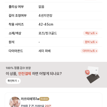
폴리싱 여부
없음
길이 조정여부
4센치연장
착용 사이즈
42-45cm
소재/색상
로즈/핑크골드
색상 노트 >
원석
-
원석 노트 >
다이아몬드
세미 파베
다이아 노트 >
100% 정품 검수 보장
이 상품,
안전결제
하면 어떻게 되나요?
확인하기
까르띠에151a
Rookie
판매중
7
건
|
거래완료
20
건