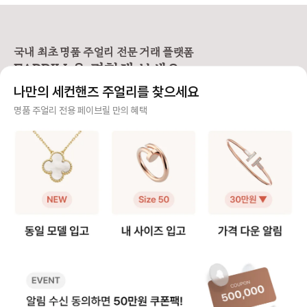
손목에 밀착되는 디자인이라, 사이즈
은 못을 굽혀 만든 형태가 특징이라
우골드, 화이트골드, 
에 따라 착용감이 크게 달라집니다.
선명하고 시크한 존재감을 주는 라인
지 밴드가 서로 맞물려
앵 끌루 팔찌 사이즈를 고를 때는 크
입니다. 심플한 룩에도 단독으로 착
으로 사랑, 우정, 신의
게 두 가지를 먼저 정하면 선택이 훨
용했을 때 가장 또렷한 느낌을 주어
래식 라인입니다. 출시
씬 쉬워져요. • 어떤 모델을 살 것인
스테디셀러로 꾸준히 사랑받고 있어
이 넘은 만큼, 세대를
국내 최초 명품 주얼리 전문 거래 플랫폼
지 (스몰 or 클래식) • 레이어드까지
요. [사이즈 선택 가이드] ❶ 한 사이
대표 컬렉션이에요. 3개의 링이 서로
FABRILL을 경험해 보세요.
고려할 것인지, 단독 착용만 할 것인
즈 🆙 추천 저스트 앵 끌루 링은 못
맞물려 돌아가는 디자
지 [모델사이즈별 팔찌 사이즈 선택]
머리와 굴곡이 있는 디자인 특성상
인 솔리드 링과는 착용
나만의 세컨핸즈 주얼리를 찾으세요
❶ 스몰(sm) 모델 얇고 손목을 가볍
정사이즈로 착용하면 헤드 부분이 손
그만큼 사이즈 문의도
게 감싸서 여리여리한 느낌을 주는
가락을 눌러 답답할 수 있어요. 너무
요. 그래서 가이드를
사기 걱정 없는 안전 결제
명품 주얼리 전용 페이브릴 만의 혜택
디자인으로 너무 헐거우면 특유의 라
타이트하게 맞추면 못 머리 부분이
다. [트리니티 링 사이즈 선택 가이
인이 살지 않기 때문에 살짝 여유 있
닿아 아프다는 후기가 많아, 평소 호
드] ❶ 정사이즈 혹은 한 사이즈 업
구매자가 원하는 수단으로 안전하게 결제할 수 있으며 페이브릴에서 결제 대금을 보관, 정품이 아
는 정도가 좋습니다. ✔️ 내 손목 둘레
수에서 한 사이즈 업을 가장 많이 선
트리니티 링은 롤링 
니면 반환해 드려요.
에서 한 사이즈 크게 선택을 추천해
택합니다. 예: 평소 51호 착용 → 저
적으로 평소 사이즈와
요. 👉 예: 손목 둘레 14cm → 15
스트 앵 끌루 52호 추천 ❷ 손가락
즈를 가장 먼저 추천해요. 다만,
주얼리 전문 이중 검수
호 추천 ❷ 클래식(오리지널) 모델 스
컨디션 고려 🧐 손가락 굵기는 계절,
락에 살이 있는 편이라
몰보다 두께감이 확실히 느껴지는 타
체온, 붓기에 따라 달라질 수 있어
하게 튀어나와 보일 수
주얼리 검수에 특화된 페이브릴 검수팀과 전문 감정사가 컨디션 및 정품 여부를 철저하고 꼼꼼하
입으로 볼드한 주얼리를 좋아하거나
요. 오전에는 조금 타이트하게 느껴
이즈 업도 많이 선택하
게 확인해요.
존재감 있는 팔찌를 찾는 분들이 선
지고, 오후에는 여유가 생기는 편이
예: 평소 49호 착용 👉 트리니티
호하는 모델이에요. 팔찌 자체가 두
라 본인의 착용 습관에 맞춰 선택하
은 49호 추천 👉 손가락에 살이 있
주얼리 전문 상담
꺼워 한 사이즈만 업하면 손목이 답
면 전체적인 착용감이 더 편안해요.
는 편이다 → 트리니티
답해 보이거나, 시각적으로 꽉 끼어
❸ 사이즈 조정 범위는 ±1호 💍 저
천 ❷ 손가락 컨디션 고려 손가락 굵
주얼리 전문 지식을 토대로 사이즈, 가격대 등 주얼리를 거래하며 궁금할 수 있는 내용에 대한 밀
보일 수 있어요. ✔️ 내 손목 둘레에서
스트 앵 끌루 링은 디자인 구조상 리
기는 계절과 체온, 오
착 상담을 제공하고 있어요.
두 사이즈 크게 선택하는 것을 권장
사이징이 가능하지만, 보통 한 사이
달리질 수 있어요. 손
해요. 👉 예: 손목둘레 14cm → 1
즈 내외에서 조정하는 경우가 많아
에 따라 사이즈를 결정하
빠르고 확실한 물품 이동 과정
6호 추천 [레이어드 착용 여부에 따
요. 추후 리사이징을 고려한다면 구
여름보다는 겨울에 헐
른 사이즈 선택] ❶ 레이어드로 착용
매 전 조정 가능 범위를 확인하는 것
있어요 - 오전보다는 
최적화된 검수 시스템으로 빠르고 효율적으로 물품이 이동될 뿐만 아니라, 이동 과정마다 알림톡
할 예정이라면 두 팔찌가 손목에서
이 안전합니다. 💡 페이브릴 Tip) 못
느껴질 수 있어요 ❸ 사이즈 조정 ±