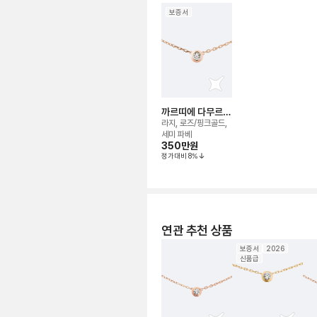
보증서
까르띠에 다무르
네크리스
라지, 로즈/핑크골드,
세미 파베
350만
원
정가대비
8
%
연관 추천 상품
보증서
2026
신품급