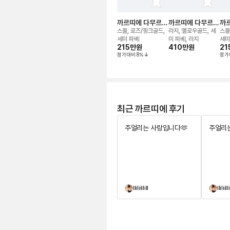
까르띠에 다무르
까르띠에 다무르
까
네크리스
네크리스
네
스몰, 로즈/핑크골드,
라지, 옐로우골드, 세
스몰
세미 파베
미 파베, 라지
세미
215만
원
410만
원
21
정가대비
8
%
정가
최근 까르띠에 후기
주얼리는 사랑입니다🫶
주얼리는
lliliillill
lliliilli