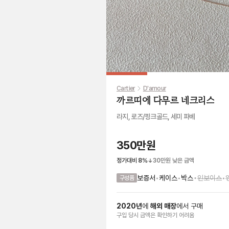
Cartier
D'amour
까르띠에 다무르 네크리스
라지, 로즈/핑크골드, 세미 파베
350만원
정가대비
8
%
30만원
낮은 금액
•
보증서
•
케이스
•
박스
인보이스
•
구성품
2020
년
에
해외 매장
에서
구매
구입 당시 금액
은
확인하기 어려움