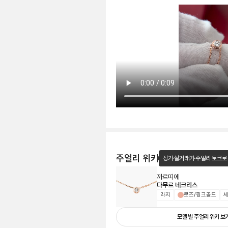
주얼리 위키
정가·실거래가·주얼리 토크로
까르띠에
다무르 네크리스
라지
로즈/핑크골드
세
모델 별 주얼리 위키 보