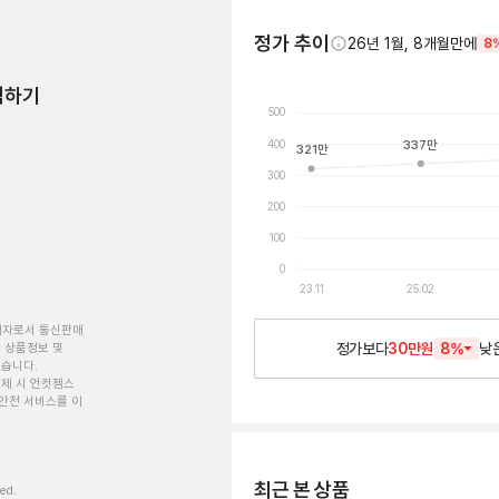
정가 추이
26년 1월, 8개월만에
8
험하기
500
400
337
만
321
만
300
200
100
0
23.11
25.02
개자로서 통신판매
정가보다
30만원
8
%
낮
 상품정보 및
있습니다.
제 시 언컷젬스
안전 서비스를 이
최근 본 상품
ved.