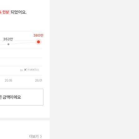
되었어요.
% 인상
380
만
352
만
by
25.05
26.01
은
금액이에요
더보기