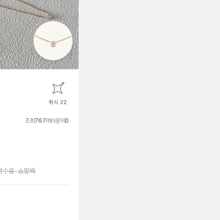
위시 22
조회
767
레터문의
0
영수증
•
쇼핑백