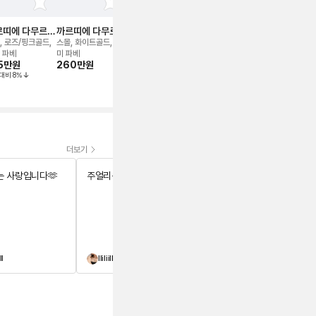
르띠에 다무르
까르띠에 다무르
까르띠에 다무르
까르띠에 다무르
까르띠에 다
크리스
네크리스
네크리스
네크리스
네크리스
, 로즈/핑크골드,
스몰, 화이트골드, 세
스몰, 화이트골드, 세
라지, 화이트골드
스몰, 옐로우골
440만
원
 파베
미 파베
미 파베
미 파베, 스몰
5만
원
260만
원
270만
원
255만
원
대비
8
%
더보기
 사랑입니다🫶
주얼리는 사랑입니다🫶
주얼리는 사랑입니다🫶
ll
lliliillill
숑숑슈슈