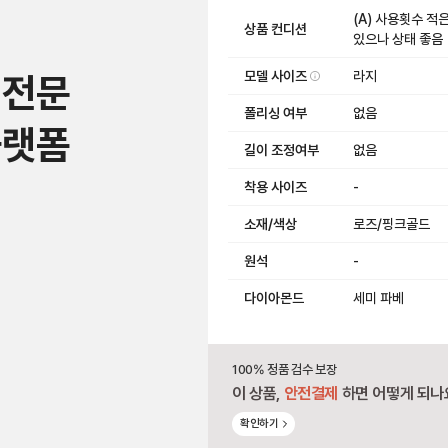
(A) 사용횟수 적
상품 컨디션
있으나 상태 좋음
모델 사이즈
라지
 전문
폴리싱 여부
없음
플랫폼
길이 조정여부
없음
착용 사이즈
-
소재/색상
로즈/핑크골드
원석
-
다이아몬드
세미 파베
100% 정품 검수 보장
이 상품,
안전결제
하면 어떻게 되나
확인하기