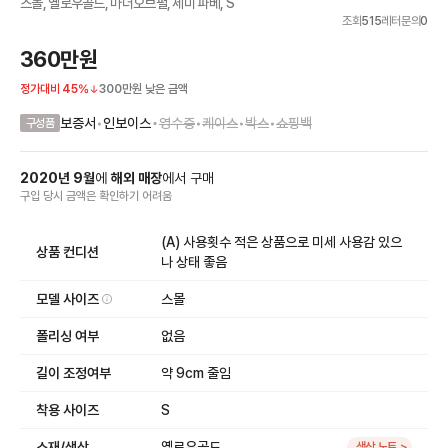
스몰, 옐로우골드, 마더오브펄, 세미 파베, S
조회
515
레터문의
0
360만원
정가대비
45
%
300만원
낮은 금액
•
보증서
•
인보이스
영수증
•
케이스
•
박스
•
쇼핑백
구성품
2020
년
9
월
에
해외 매장
에서
구매
구입 당시 금액
은
확인하기 어려움
(A) 사용횟수 적은 상품으로 미세 사용감 있으
상품 컨디션
나 상태 좋음
모델 사이즈
스몰
폴리싱 여부
없음
길이 조정여부
약 9cm 줄임
착용 사이즈
S
소재/색상
옐로우골드
색상 노트 >