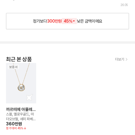
26.05
정가보다
300만원
45
%
낮은
금액이에요
최근 본 상품
더보기
보증서
까르띠에 아뮬레뜨
드 네크리스
스몰, 옐로우골드, 마
더오브펄, 세미 파베,
360만
원
S
정가대비
45
%