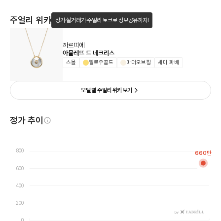
주얼리 위키
정가·실거래가·주얼리 토크로 정보공유까지!
까르띠에
아뮬레뜨 드 네크리스
스몰
옐로우골드
마더오브펄
세미 파베
모델 별 주얼리 위키 보기
정가 추이
800
660
만
600
400
200
by
0