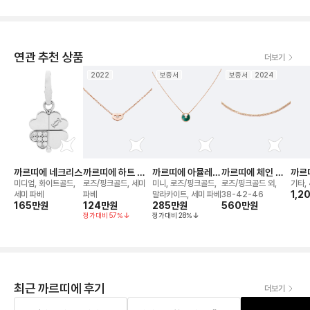
연관 추천 상품
더보기
2022
보증서
보증서
2024
까르띠에 네크리스
까르띠에 하트 네
까르띠에 아뮬레뜨
까르띠에 체인 네
까르
크리스
드 네크리스
크리스
루 드
미디엄, 화이트골드,
로즈/핑크골드, 세미
미니, 로즈/핑크골드,
로즈/핑크골드 외,
기타,
치
1,2
세미 파베
파베
말라카이트, 세미 파베
38-42-46
165만
원
124만
원
285만
원
560만
원
정가대비
57
%
정가대비
28
%
최근 까르띠에 후기
더보기