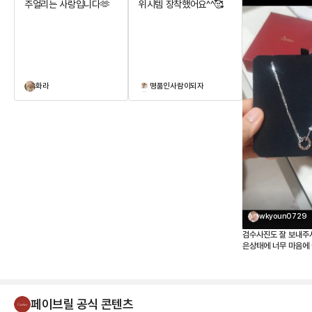
주얼리는 사랑입니다🫶
위시템 장착했어요^^🥰
화라
명품인사람이되자
wkyoun0729
검수사진도 잘 보내주
은상태에 너무 마음에 
페이브릴 공식 콘텐츠