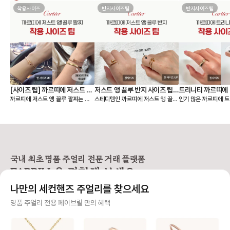
착용사이즈
반지사이즈팁
반지사이즈팁
[사이즈 팁] 까르띠에 저스트 앵
저스트 앵 끌루 반지 사이즈 팁,
트리니티 까르띠에 
까르띠에 저스트 앵 끌루 팔찌는 얇
스테디템인 까르띠에 저스트 앵 끌루
인기 많은 까르띠에 트
끌루 팔찌, 여리여리 핏은 이렇
착샷
팁, 착샷
은 스몰 모델과 두께감이 있는 클래
링 사이즈 팁 알려드릴게요🙌 저스트
이즈 팁 알려드릴게요🙌 까르띠에
게 골라요
식 모델 두 가지 라인으로 나뉘어요.
앵 끌루(Juste un Clou) 컬렉션
리니티 링(Trinity C
손목에 밀착되는 디자인이라, 사이즈
은 못을 굽혀 만든 형태가 특징이라
우골드, 화이트골드, 
에 따라 착용감이 크게 달라집니다.
선명하고 시크한 존재감을 주는 라인
지 밴드가 서로 맞물려
앵 끌루 팔찌 사이즈를 고를 때는 크
입니다. 심플한 룩에도 단독으로 착
으로 사랑, 우정, 신의
게 두 가지를 먼저 정하면 선택이 훨
용했을 때 가장 또렷한 느낌을 주어
래식 라인입니다. 출시
씬 쉬워져요. • 어떤 모델을 살 것인
스테디셀러로 꾸준히 사랑받고 있어
이 넘은 만큼, 세대를
국내 최초 명품 주얼리 전문 거래 플랫폼
지 (스몰 or 클래식) • 레이어드까지
요. [사이즈 선택 가이드] ❶ 한 사이
대표 컬렉션이에요. 3개의 링이 서로
FABRILL을 경험해 보세요.
고려할 것인지, 단독 착용만 할 것인
즈 🆙 추천 저스트 앵 끌루 링은 못
맞물려 돌아가는 디자
지 [모델사이즈별 팔찌 사이즈 선택]
머리와 굴곡이 있는 디자인 특성상
인 솔리드 링과는 착용
나만의 세컨핸즈 주얼리를 찾으세요
❶ 스몰(sm) 모델 얇고 손목을 가볍
정사이즈로 착용하면 헤드 부분이 손
그만큼 사이즈 문의도
게 감싸서 여리여리한 느낌을 주는
가락을 눌러 답답할 수 있어요. 너무
요. 그래서 가이드를
사기 걱정 없는 안전 결제
명품 주얼리 전용 페이브릴 만의 혜택
디자인으로 너무 헐거우면 특유의 라
타이트하게 맞추면 못 머리 부분이
다. [트리니티 링 사이즈 선택 가이
인이 살지 않기 때문에 살짝 여유 있
닿아 아프다는 후기가 많아, 평소 호
드] ❶ 정사이즈 혹은 한 사이즈 업
구매자가 원하는 수단으로 안전하게 결제할 수 있으며 페이브릴에서 결제 대금을 보관, 정품이 아
는 정도가 좋습니다. ✔️ 내 손목 둘레
수에서 한 사이즈 업을 가장 많이 선
트리니티 링은 롤링 
니면 반환해 드려요.