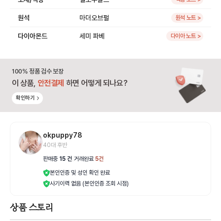
원석
마더오브펄
원석 노트 >
다이아몬드
세미 파베
다이아 노트 >
100% 정품 검수 보장
이 상품,
안전결제
하면 어떻게 되나요?
확인하기
okpuppy78
40대 후반
판매중
15
건
|
거래완료
5
건
본인인증 및 성인 확인 완료
사기이력 없음 (본인인증 조회 시점)
상품 스토리