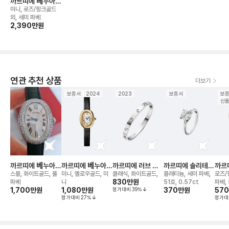
까르띠에 베누아
워치
미니, 로즈/핑크골드
외, 세미 파베
2,390만
원
연관 추천 상품
더보기
보증서
2024
2023
보증서
보
신
까르띠에 베누아
까르띠에 베누아
까르띠에 러브 브
까르띠에 솔리테어
까르
워치
워치
레이슬릿
1895 링
앵 끌
스몰, 화이트골드, 풀
미니, 옐로우골드, 미
클래식, 화이트골드,
플래티늄, 세미 파베,
로즈/
830만
원
파베
니
51호, 0.57ct
파베, 
1,700만
원
1,080만
원
정가대비
39
%
370만
원
57
정가대비
27
%
정가대