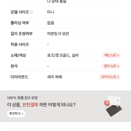
나 상태 좋음
모델 사이즈
미니
폴리싱 여부
없음
길이 조정여부
여분링크 보관
착용 사이즈
-
소재/색상
로즈/핑크골드, 실버
색상 노트 >
원석
-
원석 노트 >
다이아몬드
세미 파베
다이아 노트 >
100% 정품 검수 보장
이 상품,
안전결제
하면 어떻게 되나요?
확인하기