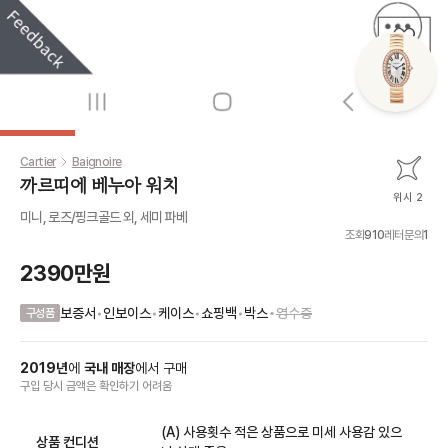
Cartier
Baignoire
까르띠에 베누아 워치
위시 2
미니, 로즈/핑크골드 외, 세미 파베
조회
910
레터문의
1
2390만원
•
보증서
•
인보이스
•
케이스
•
쇼핑백
•
박스
영수증
구성품
2019
년
에
국내 매장
에서
구매
구입 당시 금액
은
확인하기 어려움
(A) 사용횟수 적은 상품으로 미세 사용감 있으
상품 컨디션