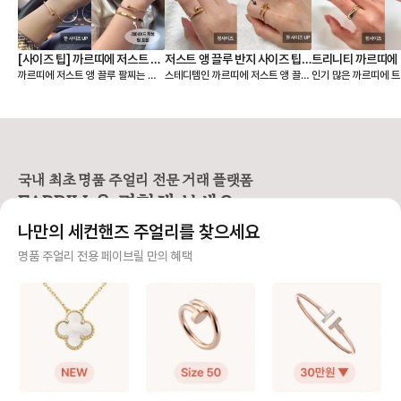
[사이즈 팁] 까르띠에 저스트 앵
저스트 앵 끌루 반지 사이즈 팁,
트리니티 까르띠에 
까르띠에 저스트 앵 끌루 팔찌는 얇
스테디템인 까르띠에 저스트 앵 끌루
인기 많은 까르띠에 트
끌루 팔찌, 여리여리 핏은 이렇
착샷
팁, 착샷
은 스몰 모델과 두께감이 있는 클래
링 사이즈 팁 알려드릴게요🙌 저스트
이즈 팁 알려드릴게요🙌 까르띠에
게 골라요
식 모델 두 가지 라인으로 나뉘어요.
앵 끌루(Juste un Clou) 컬렉션
리니티 링(Trinity C
손목에 밀착되는 디자인이라, 사이즈
은 못을 굽혀 만든 형태가 특징이라
우골드, 화이트골드, 
에 따라 착용감이 크게 달라집니다.
선명하고 시크한 존재감을 주는 라인
지 밴드가 서로 맞물려
앵 끌루 팔찌 사이즈를 고를 때는 크
입니다. 심플한 룩에도 단독으로 착
으로 사랑, 우정, 신의
게 두 가지를 먼저 정하면 선택이 훨
용했을 때 가장 또렷한 느낌을 주어
래식 라인입니다. 출시
씬 쉬워져요. • 어떤 모델을 살 것인
스테디셀러로 꾸준히 사랑받고 있어
이 넘은 만큼, 세대를
국내 최초 명품 주얼리 전문 거래 플랫폼
지 (스몰 or 클래식) • 레이어드까지
요. [사이즈 선택 가이드] ❶ 한 사이
대표 컬렉션이에요. 3개의 링이 서로
FABRILL을 경험해 보세요.
고려할 것인지, 단독 착용만 할 것인
즈 🆙 추천 저스트 앵 끌루 링은 못
맞물려 돌아가는 디자
지 [모델사이즈별 팔찌 사이즈 선택]
머리와 굴곡이 있는 디자인 특성상
인 솔리드 링과는 착용
나만의 세컨핸즈 주얼리를 찾으세요
❶ 스몰(sm) 모델 얇고 손목을 가볍
정사이즈로 착용하면 헤드 부분이 손
그만큼 사이즈 문의도
게 감싸서 여리여리한 느낌을 주는
가락을 눌러 답답할 수 있어요. 너무
요. 그래서 가이드를
사기 걱정 없는 안전 결제
명품 주얼리 전용 페이브릴 만의 혜택
디자인으로 너무 헐거우면 특유의 라
타이트하게 맞추면 못 머리 부분이
다. [트리니티 링 사이즈 선택 가이
인이 살지 않기 때문에 살짝 여유 있
닿아 아프다는 후기가 많아, 평소 호
드] ❶ 정사이즈 혹은 한 사이즈 업
구매자가 원하는 수단으로 안전하게 결제할 수 있으며 페이브릴에서 결제 대금을 보관, 정품이 아
는 정도가 좋습니다. ✔️ 내 손목 둘레
수에서 한 사이즈 업을 가장 많이 선
트리니티 링은 롤링 
니면 반환해 드려요.
에서 한 사이즈 크게 선택을 추천해
택합니다. 예: 평소 51호 착용 → 저
적으로 평소 사이즈와
요. 👉 예: 손목 둘레 14cm → 15
스트 앵 끌루 52호 추천 ❷ 손가락
즈를 가장 먼저 추천해요. 다만,
주얼리 전문 이중 검수
호 추천 ❷ 클래식(오리지널) 모델 스
컨디션 고려 🧐 손가락 굵기는 계절,
락에 살이 있는 편이라
몰보다 두께감이 확실히 느껴지는 타
체온, 붓기에 따라 달라질 수 있어
하게 튀어나와 보일 수
주얼리 검수에 특화된 페이브릴 검수팀과 전문 감정사가 컨디션 및 정품 여부를 철저하고 꼼꼼하
입으로 볼드한 주얼리를 좋아하거나
요. 오전에는 조금 타이트하게 느껴
이즈 업도 많이 선택하
게 확인해요.
존재감 있는 팔찌를 찾는 분들이 선
지고, 오후에는 여유가 생기는 편이
예: 평소 49호 착용 👉 트리니티
호하는 모델이에요. 팔찌 자체가 두
라 본인의 착용 습관에 맞춰 선택하
은 49호 추천 👉 손가락에 살이 있
주얼리 전문 상담