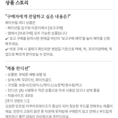
상품 스토리
"
구매자에게 전달하고 싶은 내용은?
"
페이브릴 레디 상품은
- 페이브릴 압구정 라운지에서 [보고구매]
- 앱에서 [바로구매] 모두 가능한 상품입니다
✔️ 보고 구매를 원하시면 판매글 하단의 '보고구매 예약'을 눌러 예약을 신청
해주세요.
✔️ 바로 구매 시 결제가 확인되면 영업일 기준으로 택배, 퀵, 프리미엄택배, 픽
업으로 빠르게 받아보실 수 있어요.
"
제품 컨디션
"
- 상품명: 부쉐론 쎄뻥 보헴 링
- 상세스펙: S모티브, 화이트골드
- 구성품: 보증서/인보이스/케이스/쇼핑백/영수증/박스
- 컨디션: (A) 사용횟수 적은 상품으로 미세 사용감 있으나 상태 좋음
- 착용사이즈: 49호
[추가 코멘트 💁‍♀️]
오묘한 민트빛 아쿠아프레이즈가 중심이 되어 청순한 무드를 전해주는 제품이
에요. 천연석 고유의 맑은 톤 덕분에 옷차림에 구애받지 않고 언제나 부드럽게
매치하기 좋은 데일리 아이템으로 추천드려요.