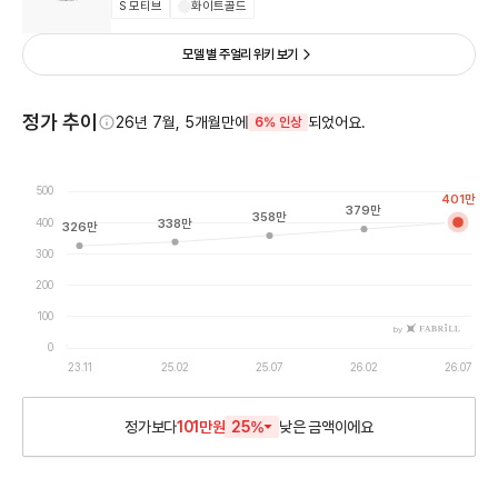
S 모티브
화이트골드
모델 별 주얼리 위키 보기
정가 추이
26년 7월, 5개월만에
되었어요.
6% 인상
500
401
만
379
만
358
만
400
338
만
326
만
300
200
100
by
0
23.11
25.02
25.07
26.02
26.07
정가보다
101만원
25
%
낮은
금액이에요