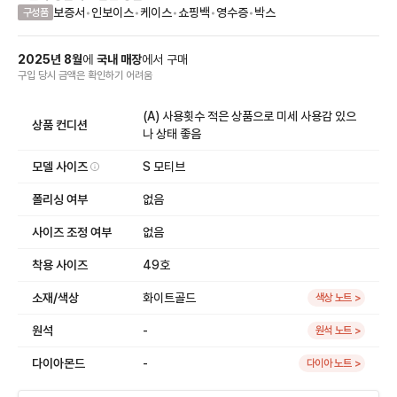
보증서
•
인보이스
•
케이스
•
쇼핑백
•
영수증
•
박스
구성품
2025
년
8
월
에
국내 매장
에서
구매
구입 당시 금액
은
확인하기 어려움
(A) 사용횟수 적은 상품으로 미세 사용감 있으
상품 컨디션
나 상태 좋음
모델 사이즈
S 모티브
폴리싱 여부
없음
사이즈 조정 여부
없음
착용 사이즈
49호
소재/색상
화이트골드
색상 노트 >
원석
-
원석 노트 >
다이아몬드
-
다이아 노트 >