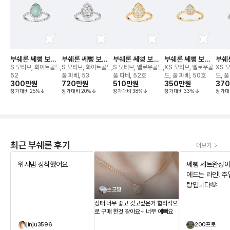
부쉐론 쎄뻥 보헴
부쉐론 쎄뻥 보헴
부쉐론 쎄뻥 보헴
부쉐론 쎄뻥 보헴
부쉐
링
링
링
링
링
S 모티브, 화이트골드,
S 모티브, 화이트골드,
S 모티브, 옐로우골드,
XS 모티브, 옐로우골
XS 
52
풀 파베, 53
풀 파베, 52호
드, 풀 파베, 50호
드, 풀
300만
원
720만
원
510만
원
350만
원
37
정가대비
25
%
정가대비
20
%
정가대비
38
%
정가대비
33
%
정가대
최근 부쉐론 후기
더보기
위시템 장착했어요
쎄뻥 세트완성이요
에드는 라인! 주얼리는 사
랑입니다🫶
초코짱
상태 너무 좋고 갖고싶은거 합리적으
로 구매 한것 같아요~ 너무 예뻐요
jinju3596
200프로