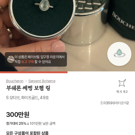
이 상품은 페이브릴 압구정 라운지에서
직접
보고 구매
할 수 있어요
Boucheron
Serpent Boheme
부쉐론 쎄뻥 보헴 링
위시 82
S 모티브, 화이트골드, 49호
조회
3590
레터문의
2
300만원
정가대비
25
%
101만원
낮은 금액
모든 구성품이 포함된 상품