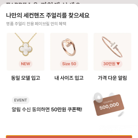
[사이즈 선택 가이드] ❶ 기본 콰트로
드러운 천으로 닦아 표면을 관리해
을 진행하려면 보증서
FABRILL을 경험해 보세요.
웨딩 링 안쪽 마감이 부드럽고, 손가
주세요. ➌ 얼룩이 묻으면 미온수에
요. 보증서가 없다면? ❶ 구매자 본
락을 자연스럽게 감싸는 곡선 형태라
중성세제를 살짝 풀어 닦은 뒤 잘 건
인인 경우 → 본인 확
나만의 세컨핸즈 주얼리를 찾으세요
✔️ 평소에 착용하는 정 사이즈로 편
조시켜주세요. ➍ 향수·손소독제 같
진행 여부 검토 ❷ 보
안하게 착용 가능해요. 👉 예: 평소
은 화학 제품, 사우나와 같은 고온 노
매자 확인도 불가능 → 수
사기 걱정 없는 안전 결제
명품 주얼리 전용 페이브릴 만의 혜택
51호 착용 → 51호 추천 ❷ 콰트로
출은 피해주세요. [PVD] 브라운·
보증서나 매장에서 구
클래식 스몰 링 여러 코드가 한 번에
블랙 컬러는 18K 골드 위에 특수 공
능해야 A/S를 받을 수
구매자가 원하는 수단으로 안전하게 결제할 수 있으며 페이브릴에서 결제 대금을 보관, 정품이 아
레이어드된 구조라 실제 착용감이평
법으로 색을 입힌 소재예요. 시간이
인하세요! ✨ 클리닝(세척) 서비스
니면 반환해 드려요.
소 반지보다 살짝 타이트하게 느껴질
지나면 색이 옅어질 수 있는데, 이는
구매자 구매 이력을 
수 있습니다. ✔️ 평소 링 사이즈보다
소재 특성상 흔히 나타나는 변화예
는 무료 서비스예요! 단
주얼리 전문 이중 검수
한 사이즈 크게 선택을 추천해요.
요. 다만 손소독제·향수 같은 화학제
일부 품목은 제한될 수 
👉 예: 평소 51호 착용 → 스몰 링 5
품은 이런 변화를 더 빠르게 만들 수
태에 따라 비용이 발생
주얼리 검수에 특화된 페이브릴 검수팀과 전문 감정사가 컨디션 및 정품 여부를 철저하고 꼼꼼하
2호 추천 ❸ 콰트로 클래식 라지 링
있어요. PVD는 교체만 가능하며,
다. 📏 사이즈 조정(반지 리사이징 &
게 확인해요.
밴드 폭이 가장 넓고 손가락을 감싸
비용은 60만 원대예요. 라지 링처럼
목걸이 줄 길이) - 반지
는 면적이 크기 때문에 정사이즈로
PVD가 두 줄로 들어간 디자인은 9
재,디자인,내구성 문제
주얼리 전문 상담
맞추면 끼우고 뺄 때 답답할 수 있어
0만 원대입니다. [세라믹] 화이트,
걸이 줄 길이 : 구매 후
요. 손가락 옆면과 아랫부분까지 넓
레드, 블루 컬러가 포인트가 되지만
cm까지 무료 연장·단축 (이후엔
주얼리 전문 지식을 토대로 사이즈, 가격대 등 주얼리를 거래하며 궁금할 수 있는 내용에 대한 밀
게 닿으면서 움직임이 제한되고, 실
강한 충격에 깨질 수 있어요. 또한, 화
상) 💎 폴리싱 폴리싱은 유상 서비
착 상담을 제공하고 있어요.
제 호수보다 더 작게 느껴지는 편입
이트는 밝은 컬러라 변색이 눈에 잘
스예요! 제품 상태와 
니다. ✔️ 평소 링 사이즈보다 두 사이
띌 수 있어요. 요리나 얼룩이 생기기
라 비용이 달라지고, 
빠르고 확실한 물품 이동 과정
즈 크게 선택을 권장해요. 👉 예: 평
쉬운 상황에서는 착용을 피하는 게
가능해요. 정확한 견
소 51호 착용 → 라지 링 53호 추천
좋아요. 세라믹은 매년 1회 무상 교
확인 가능해요. 💡 AS (수선) 꿀팁
최적화된 검수 시스템으로 빠르고 효율적으로 물품이 이동될 뿐만 아니라, 이동 과정마다 알림톡
[왜 스몰은 한 사이즈, 라지는 두 사
체가 가능하고, 교체 비용은 40만
부쉐론 보증서는 재발
및 이미지로 확실하게 안내해 드려요.
이즈 업이 필요할까] - 링의 폭과 손
원대입니다. 💡 알아두면 좋은 AS
요. 분실하면 수선·세
가락이 닿는 면적 때문인데요. 링 폭
정보 - 정확한 비용은 매장에서 실물
이 어려울 수 있으니 꼭
이 두꺼워질수록 손가락과 맞닿는 면
을 확인 후 안내받으실 수 있어요. -
세요. 예쁜 주얼리, 오래오래 반짝이
이 넓어지고 같은 호수라도 더 타이
품질 보증 기간은 2년이지만, 수리
고 싶다면 오늘 알려드린
💳 신용카드 최대 6개월 무이자 할부
트하게 느껴지게 됩니다. - 콰트로처
사유에 따라 유상으로 진행될 수 있
챙겨가세요! ☺️