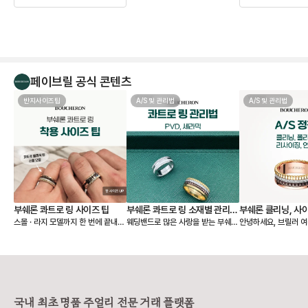
페이브릴 공식 콘텐츠
반지사이즈팁
A/S 및 관리법
A/S 및 관리법
부쉐론 콰트로 링 사이즈 팁
부쉐론 콰트로 링 소재별 관리법
부쉐론 클리닝, 사이
스몰 · 라지 모델까지 한 번에 끝내는
웨딩밴드로 많은 사랑을 받는 부쉐론
안녕하세요, 브릴러 여러분
- PVD, 세라믹
리싱
사이즈 가이드 레이어드된 밴드와 볼
콰트로 링은 PVD와 세라믹이 더해
늘은 제품 구매 시 꼭
륨감 덕분에 존재감이 큰 콰트로 링
져 유니크한 매력을 보여줘요. 오늘
부쉐론 A/S (세척·사
은 웨딩 밴드로 데일리 착용할 때 특
은 이런 콰트로 링을 오래 예쁘게 착
싱) 정책을 준비했어요
히 사이즈 선택이 중요해요. 모델에
용할 수 있는 관리법과 A/S 정보를
획 중이신 분들이나 
따라 같은 호수라도 착용감이 달라지
함께 알려드릴게요! 💍 [콰트로 링 관
분들께 특히 유용하니 끝까지 함께
기 때문에 기본 웨딩 링, 스몰, 라지
리 법] ➊ 운동, 수면, 손 씻을 때는
봐주세요! 🙌 💍 AS (수선) 접수
모델을 나눠서 보는 것이 좋습니다.
빼두는 게 좋아요. ➋ 착용 후엔 부
시 보증서 필수 여부 부쉐론은 수선
국내 최초 명품 주얼리 전문 거래 플랫폼