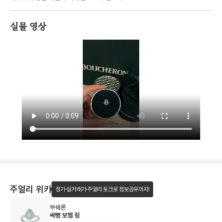
실물 영상
주얼리 위키
정가·실거래가·주얼리 토크로 정보공유까지!
부쉐론
쎄뻥 보헴 링