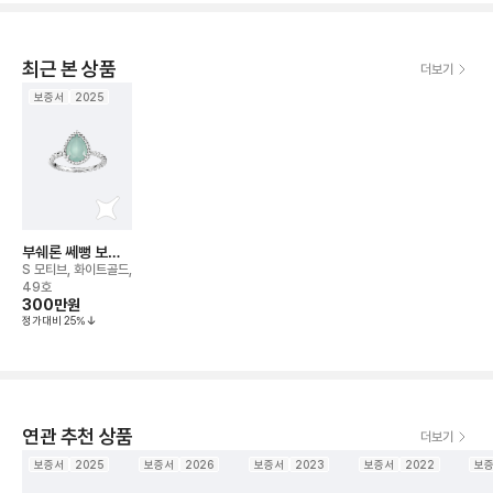
최근 본 상품
더보기
보증서
2025
부쉐론 쎄뻥 보헴
링
S 모티브, 화이트골드,
49호
300만
원
정가대비
25
%
연관 추천 상품
더보기
보증서
2025
보증서
2026
보증서
2023
보증서
2022
보