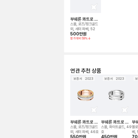
부쉐론 콰트로 화
이트 에디션 링
스몰, 로즈/핑크골드
외, 세미 파베, 52
500만
원
정가대비
59
%
연관 추천 상품
보증서
2023
보증서
2023
보
부쉐론 콰트로 화
부쉐론 콰트로 더
부쉐
이트 에디션 링
블 화이트 에디션
디언
스몰, 로즈/핑크골드
스몰, 화이트골드, 49
옐로
링
딩 
외, 세미 파베, 46호
호
베,
550만
원
450만
원
7