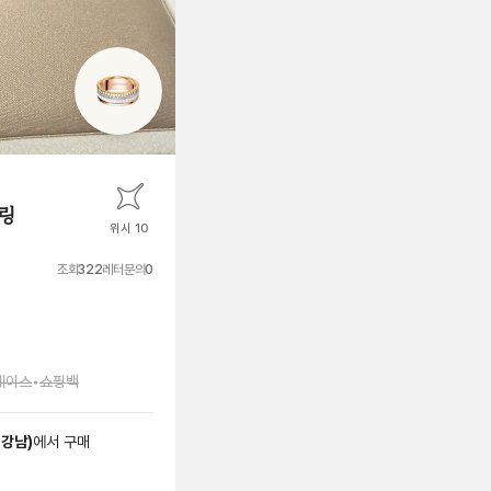
링
위시 10
조회
322
레터문의
0
케이스
•
쇼핑백
 강남
)
에서
구매