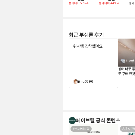
정가대비
55
%
정가대비
44
%
정가
최근 부쉐론 후기
위시템 장착했어요
초코짱
상태 너무 
jinju3596
페이브릴 공식 콘텐츠
반지사이즈팁
A/S 및 