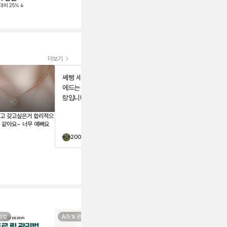
대비
25
%
정가대비
31
%
정가대비
35
%
더보기
쎄뻥 세트완성이요! 넘 맘
쎄뻥 세트 완성이예요 넘
에드는 라인! 주얼리는 사
이쁘고 맘에들어요~
랑입니다🫶
좋고 갖고싶은거 합리적으
로 구매 한것 같아요~ 너무 예뻐요
200프로
200프로
관리법
A/S 및 관리법
구성품