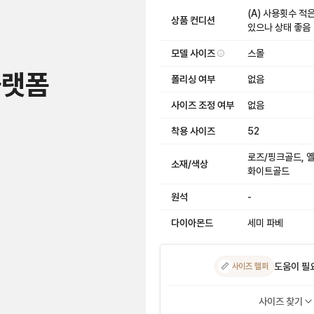
(A) 사용횟수 적
상품 컨디션
있으나 상태 좋음
모델 사이즈
스몰
플랫폼
폴리싱 여부
없음
사이즈 조정 여부
없음
착용 사이즈
52
로즈/핑크골드, 
소재/색상
화이트골드
원석
-
다이아몬드
세미 파베
도움이 필
📏
사이즈 헬퍼
사이즈 찾기