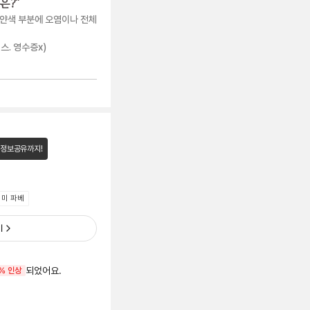
은?
"
얀색 부분에 오염이나 전체
스. 영수증x)
 정보공유까지!
세미 파베
기
되었어요.
% 인상