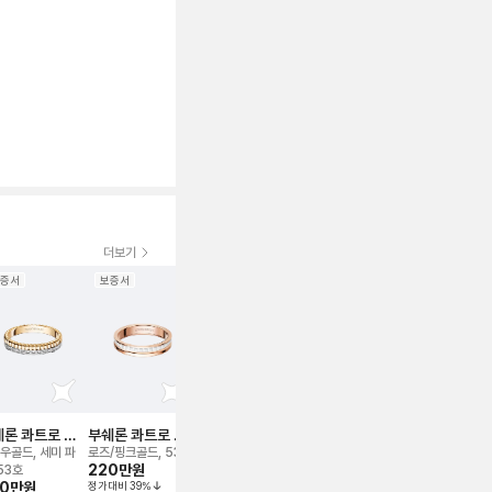
더보기
증서
보증서
보증서
2024
보증서
2022
보증서
신품급
론 콰트로 레
부쉐론 콰트로 화
부쉐론 콰트로 클
부쉐론 콰트로 레
부쉐론 콰트
트 에디션 웨
이트 에디션 웨딩
래식 웨딩 밴드 링
디언트 에디션 클
래식 웨딩 밴
우골드, 세미 파
로즈/핑크골드, 53호
라지, 로즈/핑크골드
로즈/핑크골드, 풀 파
로즈/핑크골드,
밴드 링
밴드 링
220만
원
루 드 파리 웨딩 밴
180만
원
 53호
외, 56호
베, 49호
00만
원
정가대비
39
%
400만
원
드 링
600만
원
정가대비
48
%