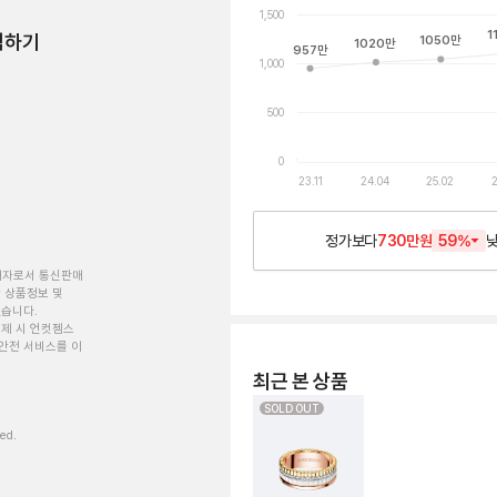
1,500
1
험하기
1050
만
1020
만
957
만
1,000
500
0
23.11
24.04
25.02
2
정가보다
730만원
59
%
개자로서 통신판매
 상품정보 및
있습니다.
제 시 언컷젬스
안전 서비스를 이
최근 본 상품
SOLD OUT
ved.