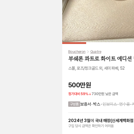
Boucheron
Quatre
부쉐론 콰트로 화이트 에디션 
스몰, 로즈/핑크골드 외, 세미 파베, 52
500만원
정가대비
59
%
730만원
낮은 금액
•
보증서
•
박스
인보이스
•
영수증
•
구성품
2024
년
3
월
에
국내 매장
(
신세계백화점
구입 당시 금액
은
확인하기 어려움