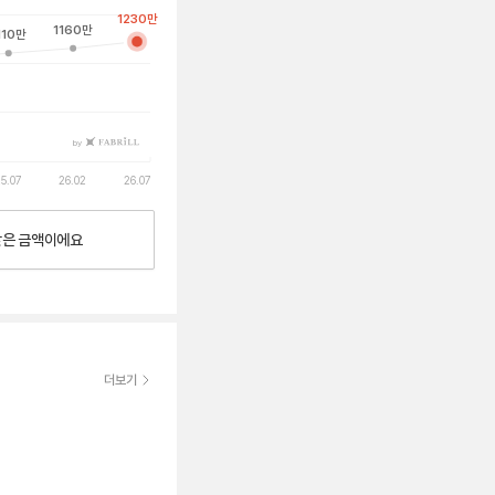
1230
만
1160
만
110
만
by
5.07
26.02
26.07
낮은
금액이에요
더보기