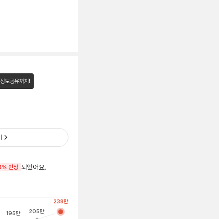
 정보공유까지!
기
되었어요.
6% 인상
238
만
205
만
195
만