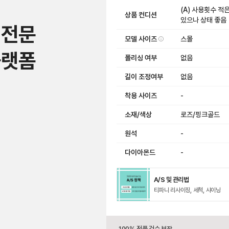
(A) 사용횟수 적
상품 컨디션
있으나 상태 좋음
 전문
모델 사이즈
스몰
플랫폼
폴리싱 여부
없음
길이 조정여부
없음
착용 사이즈
-
소재/색상
로즈/핑크골드
원석
-
다이아몬드
-
A/S 및 관리법
티파니 리사이징, 세척, 샤이닝
100% 정품 검수 보장