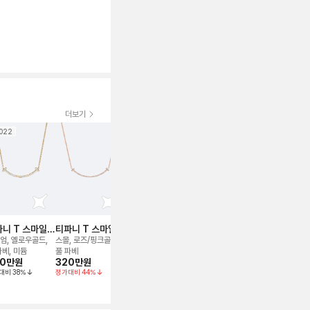
더보기
022
2025
2023
니 T 스마일
티파니 T 스마일
티파니 T 스마일
티파니 T 스마일
티파니 T 
크리스
네크리스
네크리스
네크리스
네크리스
엄, 옐로우골드,
스몰, 로즈/핑크골드,
스몰, 로즈/핑크골드,
스몰, 옐로우골드, 풀
스몰, 옐로우골
130만
원
파베, 미듐
풀 파베
세미 파베,
파베, 42
00만
원
320만
원
255만
원
370만
원
정가대비
45
%
40.6~45.7cm 조
대비
38
%
정가대비
44
%
정가대비
27
%
정가대비
35
%
절가능