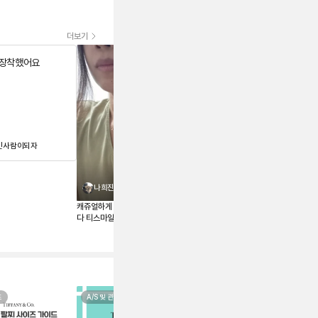
더보기
 장착했어요
주얼리는 사랑입니다🫶
인사람이되자
나욤
나희진
캐쥬얼하게 착용할 목걸이를 알아보
다 티스마일 라지가 딱 들어왔는데
매장 가격이 너무 올라 부담스러워
하던참에 페이브릴로 겟했어요 새것
같이 너무 맘에 드네요
즈
A/S 및 관리법
레이어드