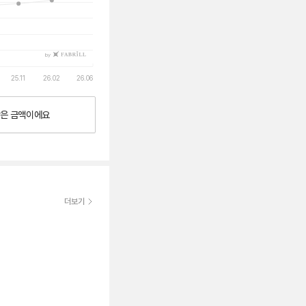
by
25.11
26.02
26.06
낮은
금액이에요
더보기