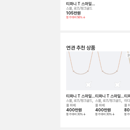
티파니 T 스마일
네크리스
스몰, 로즈/핑크골드
105만
원
정가대비
56
%
연관 추천 상품
2
티파니 T 스마일
티파니 T 스마일
티파
네크리스
네크리스
네
스몰, 로즈/핑크골드,
스몰, 로즈/핑크골드,
미디
풀 파베
풀 파베
풀 
400만
원
400만
원
8
정가대비
30
%
정가대비
30
%
정가