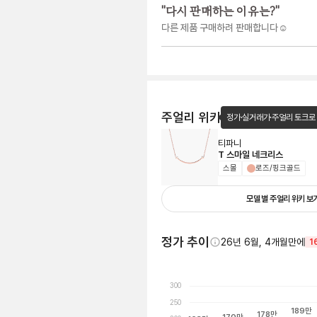
"
다시 판매하는 이유는?
"
다른 제품 구매하려 판매합니다☺️
주얼리 위키
정가·실거래가·주얼리 토크로
티파니
T 스마일 네크리스
스몰
로즈/핑크골드
모델 별 주얼리 위키 보
정가 추이
26년 6월, 4개월만에
1
300
250
189
만
178
만