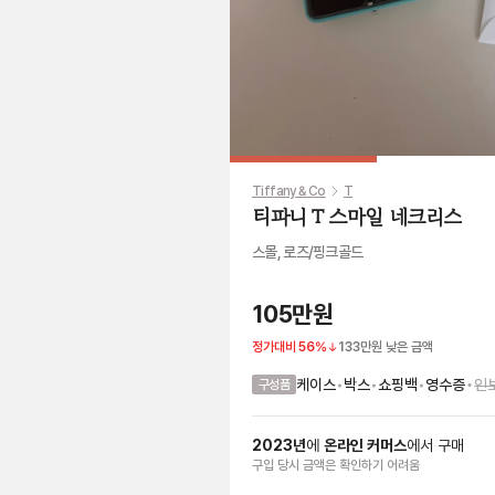
Tiffany & Co
T
티파니 T 스마일 네크리스
스몰, 로즈/핑크골드
105만원
정가대비
56
%
133만원
낮은 금액
•
케이스
•
박스
•
쇼핑백
•
영수증
인
구성품
2023
년
에
온라인 커머스
에서
구매
구입 당시 금액
은
확인하기 어려움