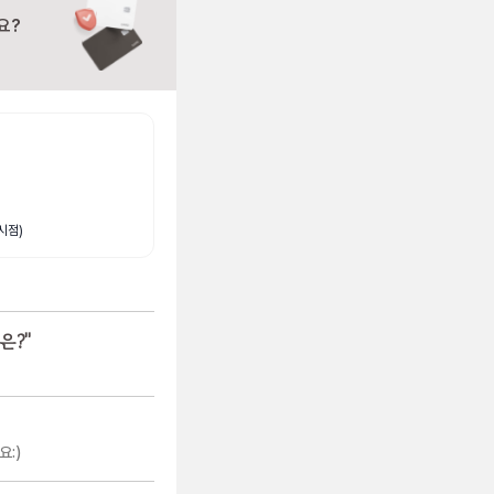
요?
시점)
은?
"
:)