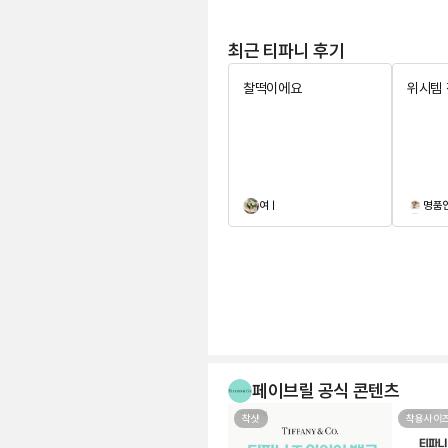
최근 티파니 후기
찰떡이에요
위시템
여ㅣ
명품
페이브릴 공식 콘텐츠
착샷
착용사이