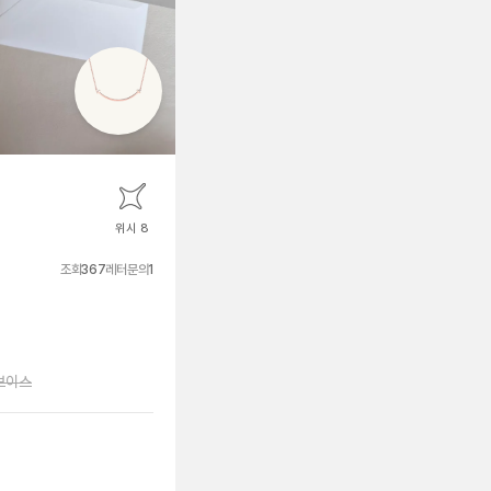
위시 8
조회
367
레터문의
1
보이스