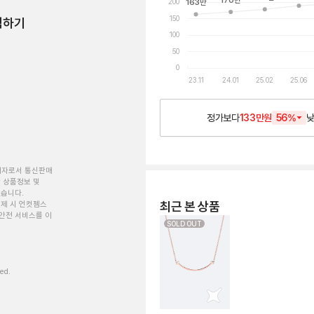
170
만
200
163
만
150
험하기
100
50
0
23.11
24.01
25.02
25.06
정가보다
133만원
56
%
개자로서 통신판매
 상품정보 및
있습니다.
최근 본 상품
제 시 언컷젬스
안전 서비스를 이
SOLD OUT
ved.