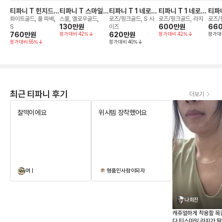
티파니 T 힌지드
티파니 T 스마일
티파니 T 1 네로우
티파니 T 1 네로우
티파니
와이어 뱅글 브레
브레이슬릿
힌지드 뱅글 브레
힌지드 뱅글 브레
힌지
화이트골드, 풀 파베,
스몰, 옐로우골드,
로즈/핑크골드, S 사
로즈/핑크골드, 라지
로즈/
이슬릿
130만
원
이슬릿
이슬릿
600만
원
이슬
66
S
이즈
760만
원
정가대비
42
%
620만
원
정가대비
42
%
정가대
정가대비
55
%
정가대비
40
%
최근 티파니 후기
더보기
찰떡이에요
위시템 장착했어요
여ㅣ
명품인사람이되자
나희진
캐쥬얼하게 착용할 목
다 티스마일 라지가 