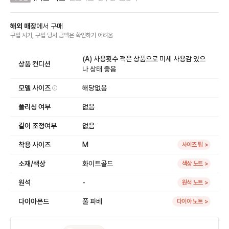
해외 매장
에서
구매
구입 시기, 구입 당시 금액
은
확인하기 어려움
(A) 사용횟수 적은 상품으로 미세 사용감 있으
상품 컨디션
나 상태 좋음
모델 사이즈
해당없음
폴리싱 여부
없음
길이 조정여부
없음
착용 사이즈
M
사이즈 팁 >
소재/색상
화이트골드
색상 노트 >
원석
-
원석 노트 >
다이아몬드
풀 파베
다이아 노트 >