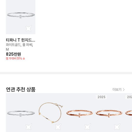
티파니 T 힌지드
와이어 뱅글 브레
화이트골드, 풀 파베,
이슬릿
M
825만
원
정가대비
51
%
연관 추천 상품
더보기
2025
20