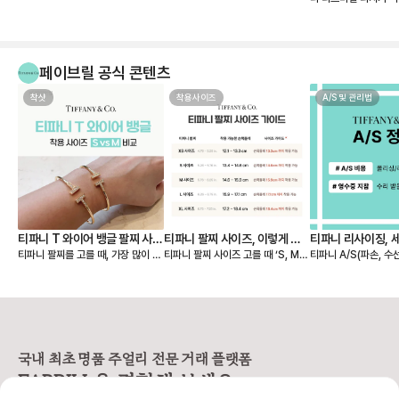
매장 가격이 너무 올
하던참에 페이브릴로 
같이 너무 맘에 드네요
페이브릴 공식 콘텐츠
착샷
착용사이즈
A/S 및 관리법
티파니 T 와이어 뱅글 팔찌 사이
티파니 팔찌 사이즈, 이렇게 고
티파니 리사이징, 
티파니 팔찌를 고를 때, 가장 많이 고
티파니 팔찌 사이즈 고를 때 ‘S, M,
티파니 A/S(파손, 수
즈 S, M 실착 후기
르세요 💙
민되는 부분이 바로 S와 M 중 어떤
L…’ 표기만 보고 내 사이즈를 찾기
및 세척/샤이닝 정책 🩵 📢 티파
게 더 잘 맞을까? 이죠. 사진으로는
어려우셨나요? 티파니는 미국 브랜
구매 영수증이 보증서를
차이가 미묘해 보여도, 직접 착용해
드라 사이즈를 S, M, L 등으로 표기
❶구매 증빙용 영수증
보면 핏감이 확연히 다릅니다. 손목
하지만, 유럽과 한국에서는 손목 둘
신분증 지참 📢 티파니
둘레 14.5cm인 제가 실제로 두 사
레(cm) 기준이 익숙하죠. 그래서 페
1670-1837) 📌AS 비용 [유상서
이즈를 모두 착용해보고, 느껴본 착
이브릴이 티파니 팔찌 사이즈를 유
비스] * 스탠다드: 1
용감과 차이를 정리해봤어요. 📏 티
럽/한국 기준으로 정리해드릴게요.
최소 비용 * 컴플랙스:
국내 최초 명품 주얼리 전문 거래 플랫폼
파니 팔찌 사이즈 기준 (손목 둘레 기
📏 티파니 팔찌, 손목 둘레 기준으로
서비스 - 실버 : 110,000원부터 ~
FABRILL을 경험해 보세요.
준) S 사이즈 → 손목 둘레 13.4~1
보면 S 사이즈 → 손목 둘레 13.4~1
230,000원 - 골드/플래티늄 : 23
4.6cm (약 13~14호) M 사이즈
4.6cm M 사이즈 → 손목 둘레 14.
0,000원 ~ 415,000원 -