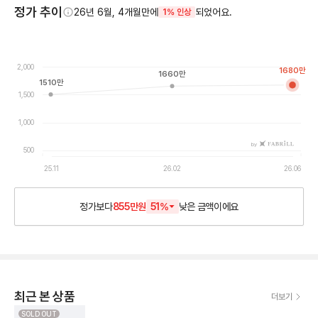
정가 추이
26년 6월, 4개월만에
되었어요.
1% 인상
2,000
1680
만
1660
만
1510
만
1,500
1,000
by
500
25.11
26.02
26.06
정가보다
855만원
51
%
낮은
금액이에요
최근 본 상품
더보기
SOLD OUT