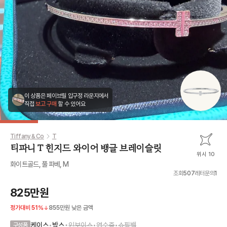
이 상품은 페이브릴 압구정 라운지에서
직접
보고 구매
할 수 있어요
Tiffany & Co
T
티파니 T 힌지드 와이어 뱅글 브레이슬릿
위시 10
화이트골드, 풀 파베, M
조회
507
레터문의
1
825만원
정가대비
51
%
855만원
낮은 금액
•
케이스
•
박스
인보이스
•
영수증
•
쇼핑백
구성품