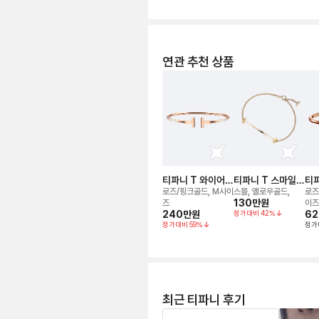
연관 추천 상품
티파니 T 와이어
티파니 T 스마일
티파
브레이슬릿
브레이슬릿
힌지
로즈/핑크골드, M사이
스몰, 옐로우골드,
로즈
130만
원
이
즈
이즈
240만
원
정가대비
42
%
6
정가대비
59
%
정가
최근 티파니 후기