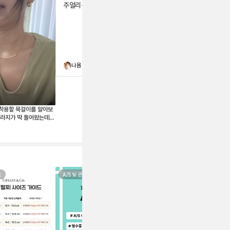
주얼리는 사랑입니다🫶
구매부터 배송까지 너무
만족스러운 과정이었습니
다. 일본 중고거래도 경험
해보았지만, 여기는 간접
적으로라도 제품의 히스
토리 등을 알수있어서 더
나욤
포로롱
욱 믿음이 가는 구매였습
니다. 앞으로도 자주 이용
할것같습니다>.<
착용할 목걸이를 알아보
 라지가 딱 들어왔는데
 너무 올라 부담스러워
이브릴로 겟했어요 새것
맘에 드네요
즈
A/S 및 관리법
레이어드