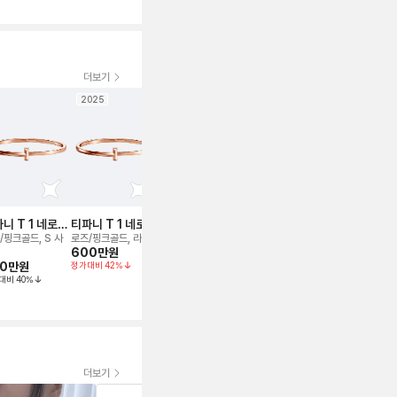
더보기
2025
2023
2023
2025
니 T 1 네로우
티파니 T 1 네로우
티파니 T 1 네로우
티파니 T 스마일
티파니 T 1
드 뱅글 브레
힌지드 뱅글 브레
힌지드 뱅글 브레
브레이슬릿
힌지드 뱅글
/핑크골드, S 사
로즈/핑크골드, 라지
로즈/핑크골드, M
스몰, 화이트골드, 풀
로즈/핑크골드,
슬릿
이슬릿
600만
원
이슬릿
660만
원
이슬릿
파베, s
size
20만
원
정가대비
42
%
정가대비
36
%
330만
원
610만
원
대비
40
%
정가대비
50
%
정가대비
41
%
더보기