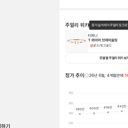
주얼리 위키
정가·실거래가·주얼리 토크로
티파니
T 와이어 브레이슬릿
로즈/핑크골드
모델 별 주얼리 위키 보
정가 추이
26년 6월, 4개월만에
1
800
600
442
만
419
만
400
만
385
만
400
200
험하기