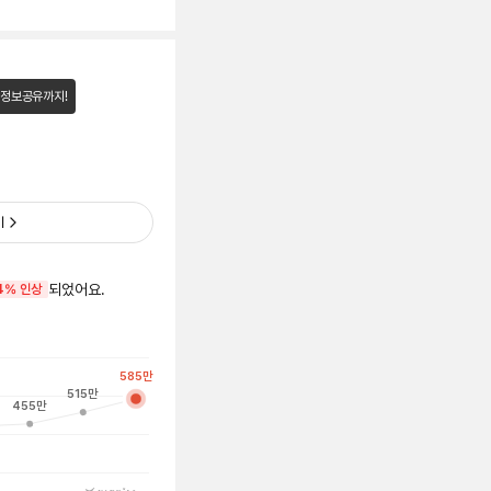
 정보공유까지!
기
되었어요.
4% 인상
585
만
515
만
455
만