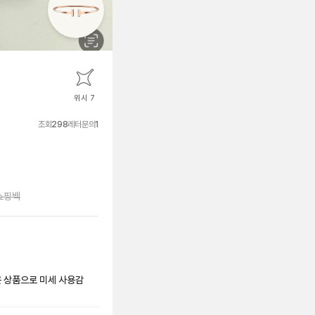
위시 7
조회
298
레터문의
1
쇼핑백
은 상품으로 미세 사용감