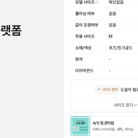
모델 사이즈
해당없음
폴리싱 여부
없음
길이 조정여부
없음
플랫폼
착용 사이즈
M
소재/색상
로즈/핑크골드
원석
-
다이아몬드
-
도움이 필
📏
사이즈 헬퍼
사이즈 찾기
A/S 및 관리법
티파니 리사이징, 세척, 샤이닝