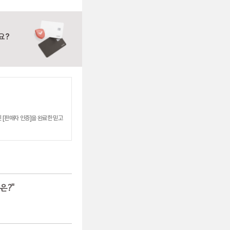
요?
 [판매자 인증]을 완료한 믿고
은?
"