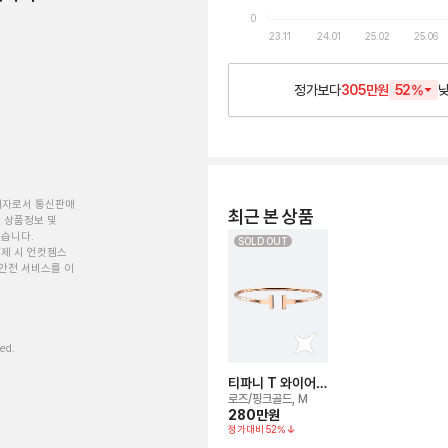
0
23.11
24.01
25.02
25.06
정가보다
305만원
52
%
개자로서 통신판매
최근 본 상품
 상품정보 및
있습니다.
SOLD OUT
제 시 언컷젬스
안전 서비스를 이
ved.
티파니 T 와이어
브레이슬릿
로즈/핑크골드, M
280만
원
정가대비
52
%