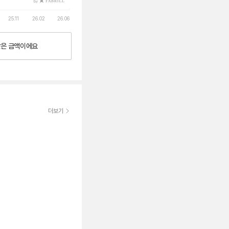
by
25.11
26.02
26.06
낮은
금액이에요
더보기