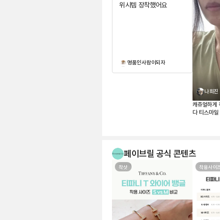
위시템 장착했어요
명품인사람이되자
나희진
캐쥬얼하게 
다 티스마일
매장 가격이
하던참에 페
같이 너무 
페이브릴 공식 콘텐츠
착샷
착용사이