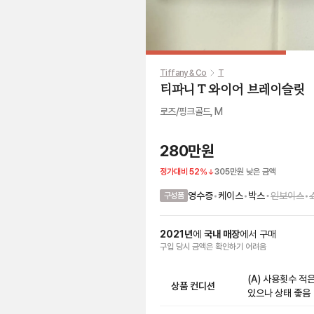
Tiffany & Co
T
티파니 T 와이어 브레이슬릿
로즈/핑크골드, M
280만원
정가대비
52
%
305만원
낮은 금액
•
영수증
•
케이스
•
박스
인보이스
•
구성품
2021
년
에
국내 매장
에서
구매
구입 당시 금액
은
확인하기 어려움
(A) 사용횟수 적
상품 컨디션
있으나 상태 좋음