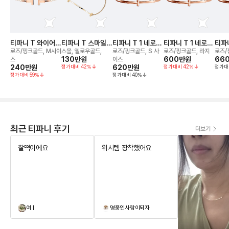
티파니 T 와이어
티파니 T 스마일
티파니 T 1 네로우
티파니 T 1 네로우
티파니
브레이슬릿
브레이슬릿
힌지드 뱅글 브레
힌지드 뱅글 브레
힌지
로즈/핑크골드, M사이
스몰, 옐로우골드,
로즈/핑크골드, S 사
로즈/핑크골드, 라지
로즈/
130만
원
이슬릿
이슬릿
600만
원
이슬
66
즈
이즈
240만
원
정가대비
42
%
620만
원
정가대비
42
%
정가대
정가대비
59
%
정가대비
40
%
최근 티파니 후기
더보기
찰떡이에요
위시템 장착했어요
여ㅣ
명품인사람이되자