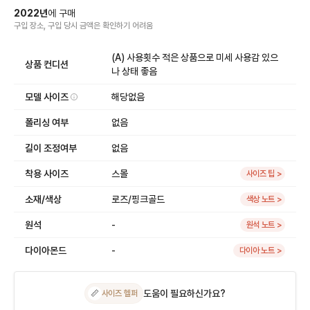
2022
년
에
구매
구입 장소, 구입 당시 금액
은
확인하기 어려움
(A) 사용횟수 적은 상품으로 미세 사용감 있으
상품 컨디션
나 상태 좋음
모델 사이즈
해당없음
폴리싱 여부
없음
길이 조정여부
없음
착용 사이즈
스몰
사이즈 팁 >
소재/색상
로즈/핑크골드
색상 노트 >
원석
-
원석 노트 >
다이아몬드
-
다이아 노트 >
도움이 필요하신가요?
📏
사이즈 헬퍼