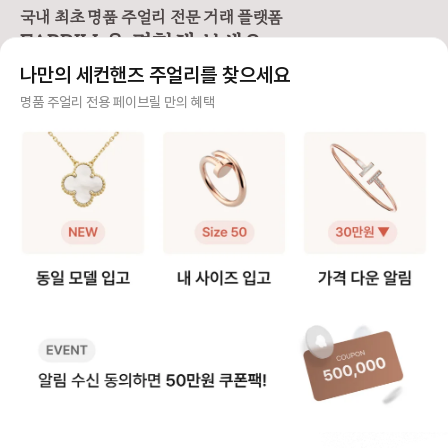
용감과 차이를 정리해봤어요. 📏 티
럽/한국 기준으로 정리해드릴게요.
최소 비용 * 컴플랙스:
국내 최초 명품 주얼리 전문 거래 플랫폼
파니 팔찌 사이즈 기준 (손목 둘레 기
📏 티파니 팔찌, 손목 둘레 기준으로
서비스 - 실버 : 110,000원부터 ~
FABRILL을 경험해 보세요.
준) S 사이즈 → 손목 둘레 13.4~1
보면 S 사이즈 → 손목 둘레 13.4~1
230,000원 - 골드/플래티늄 : 23
4.6cm (약 13~14호) M 사이즈
4.6cm M 사이즈 → 손목 둘레 14.
0,000원 ~ 415,000원 -
나만의 세컨핸즈 주얼리를 찾으세요
→ 손목 둘레 14.6~15.9cm (약 1
6~15.9cm 에 맞아요. ✋ 실착 예
다이아몬드 스톤에 따라
4~16호) ✋ 실착 비교 (손목 둘레 1
시 (손목 둘레 14.5cm 기준) 뱅글
정확한 견적 → 매장 방문
사기 걱정 없는 안전 결제
명품 주얼리 전용 페이브릴 만의 혜택
4.5cm 기준) S 사이즈 착용 - 손목
디자인인 T 와이어 팔찌를 착용했을
상서비스] * 구매자 
에 밀착되는 슬림한 핏 - 약간의 텐션
때, - S 사이즈는 손목에 딱 붙는 슬
무상서비스 가능 * 보
구매자가 원하는 수단으로 안전하게 결제할 수 있으며 페이브릴에서 결제 대금을 보관, 정품이 아
이 느껴지지만, 고정감이 좋아 움직
림한 핏 - M 사이즈는 손목 아래로
상 서비스는 일부 서비
니면 반환해 드려요.
임 중에도 돌아가지 않아요. - 단단한
살짝 내려오는 여유로운 핏이에요.
제품별 무상 서비스 상
구조라 착용 시 살짝 타이트하게 느
💡 디자인에 따라 다른 핏 선택 뱅글,
문 권장 - 세팅 링 리사이징 - 웨딩밴
주얼리 전문 이중 검수
껴질 수 있으나, 깔끔하고 세련된 실
체인 등 디자인에 따라, 선호하는 핏
드 리사이징 (구매일
루엣을 원하신다면 만족도가 높습니
이 달라질 수 있어요. 일반적으로 슬
지 무상 기간 적용) 📌 수리 기간 *
주얼리 검수에 특화된 페이브릴 검수팀과 전문 감정사가 컨디션 및 정품 여부를 철저하고 꼼꼼하
다. M 사이즈 착용 - 손목 아래로 살
림한 실루엣을 원하신다면 S, 자연스
약 3주-4주 소요 📌 리사이징 * 반
게 확인해요.
짝 내려오는 여유핏 - 팔을 움직일 때
러운 여유를 원하신다면 M을 추천드
지는 디자인별 리사이
마다 자연스럽게 흘러내리며, 자유로
립니다. (저는 개인적으로 뱅글은 손
상이 → 매장 방문 권장 - 세팅 링
주얼리 전문 상담
운 움직임을 선호하는 분께 편안한
목에 딱 맞는 S 사이즈가 가장 예쁘
능 - 대표적인 불가능 제품 (밀그레
핏이에요. - 데일리로 오랫동안 착용
더라구요🙂) 티파니 팔찌 사이즈표
인, 티트루, 웨딩 밴드링 등) 
주얼리 전문 지식을 토대로 사이즈, 가격대 등 주얼리를 거래하며 궁금할 수 있는 내용에 대한 밀
하기엔 부담이 적고, 다른 액세서리
로 나에게 맞는 팔찌 사이즈를 찾아
* 초음파 세척 및 약품
착 상담을 제공하고 있어요.
와 레이어드하기에도 좋습니다. 💡
보세요! _________ Q. ‘스몰 모델’과
수령 가능 - 실버 : 30,000원/개 -
핏 선택 가이드 뱅글이나 와이어 형
‘스몰 사이즈’, 뭐가 다른가요? A.
골드/플래티늄 : 무상서비스 
빠르고 확실한 물품 이동 과정
태처럼 단단한 디자인은 너무 여유
‘스몰 모델’은 팔찌 디자인의 크기(두
닝 * 자체 광택 복원 
있으면 흘러내리고, 너무 타이트하면
께나 폭) 를 의미하고, ‘스몰 사이
싱 * 당일 수령 불가능,
최적화된 검수 시스템으로 빠르고 효율적으로 물품이 이동될 뿐만 아니라, 이동 과정마다 알림톡
착용이 불편할 수 있어요. 그래서 원
즈’는 손목에 맞는 착용 사이즈를 뜻
요 - 실버: 70,000원/개 - 골드/플
및 이미지로 확실하게 안내해 드려요.
하는 착용감에 따라 사이즈를 선택하
해요. 예를 들어, [티파니 T 스마일
래티늄: 145,000원/개 
는 것이 중요해요. ✔️슬림한 실루엣 /
'스몰' 브레이슬릿] 이라면 1️⃣ 스마
증이 없는데 AS 시 
손목에 고정되는 착용감 → S 추천
일 디자인이 얇은 모델이라는 뜻이
까요? ‼️ 판매하려는데 개인 정보를
✔️편안하고 자연스러운 움직임 / 여
고, '미디엄'은 스마일이 조금 더 두꺼
꼭 주어야 할까요? ✅ 영수증 지참