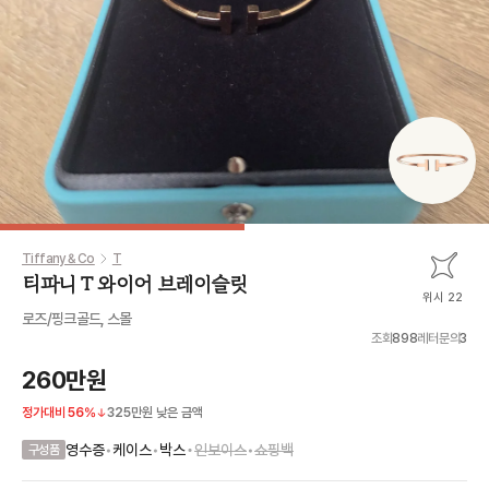
Tiffany & Co
T
티파니 T 와이어 브레이슬릿
위시 22
로즈/핑크골드, 스몰
조회
898
레터문의
3
260만원
정가대비
56
%
325만원
낮은 금액
•
영수증
•
케이스
•
박스
인보이스
•
쇼핑백
구성품