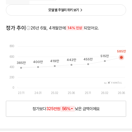
모델 별 주얼리 위키 보기
정가 추이
26년 6월, 4개월만에
되었어요.
14% 인상
800
585
만
515
만
600
455
만
442
만
419
만
400
만
385
만
400
200
by
0
23.11
24.01
25.02
25.06
25.11
26.02
26.06
정가보다
325만원
56
%
낮은
금액이에요