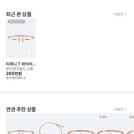
최근 본 상품
더보기
SOLD OUT
티파니 T 와이어
브레이슬릿
로즈/핑크골드, 스몰
260만
원
정가대비
56
%
연관 추천 상품
더보기
2025
20