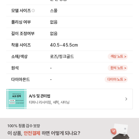
모델 사이즈
스몰
폴리싱 여부
없음
길이 조정여부
없음
착용 사이즈
40.5~45.5cm
소재/색상
로즈/핑크골드
색상 노트 >
원석
-
원석 노트 >
다이아몬드
-
다이아 노트 >
A/S 및 관리법
티파니 리사이징, 세척, 샤이닝
100% 정품 검수 보장
이 상품,
안전결제
하면 어떻게 되나요?