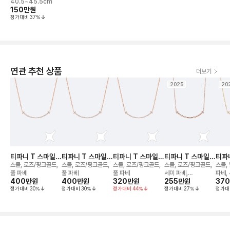
40.5~45.5cm
150만
원
정가대비
37
%
연관 추천 상품
더보기
2025
20
티파니 T 스마일
티파니 T 스마일
티파니 T 스마일
티파니 T 스마일
티파
네크리스
네크리스
네크리스
네크리스
네크
스몰, 로즈/핑크골드,
스몰, 로즈/핑크골드,
스몰, 로즈/핑크골드,
스몰, 로즈/핑크골드,
스몰,
풀 파베
풀 파베
풀 파베
세미 파베,
파베,
400만
원
400만
원
320만
원
255만
원
37
40.6~45.7cm 조
정가대비
30
%
정가대비
30
%
정가대비
44
%
정가대비
27
%
정가대
절가능