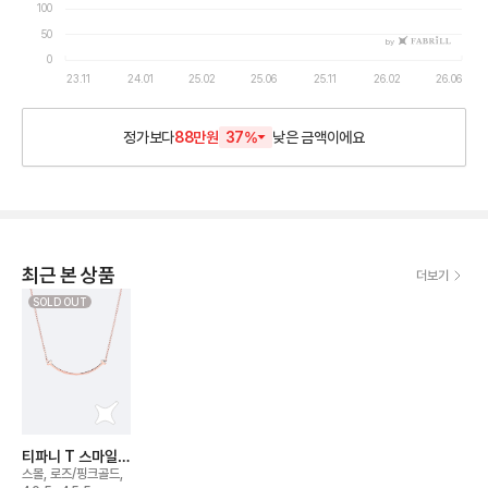
100
50
by
0
23.11
24.01
25.02
25.06
25.11
26.02
26.06
정가보다
88만원
37
%
낮은
금액이에요
최근 본 상품
더보기
SOLD OUT
티파니 T 스마일
네크리스
스몰, 로즈/핑크골드,