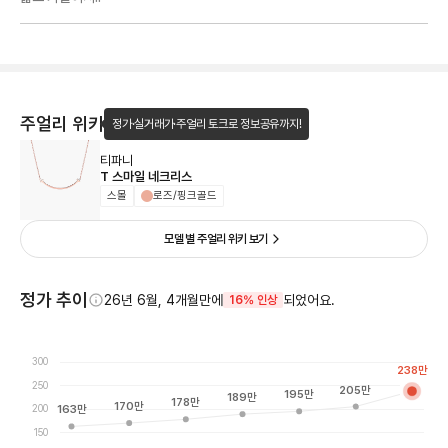
주얼리 위키
정가·실거래가·주얼리 토크로 정보공유까지!
티파니
T 스마일 네크리스
스몰
로즈/핑크골드
모델 별 주얼리 위키 보기
정가 추이
26년 6월, 4개월만에
되었어요.
16% 인상
300
238
만
250
205
만
195
만
189
만
178
만
170
만
200
163
만
150