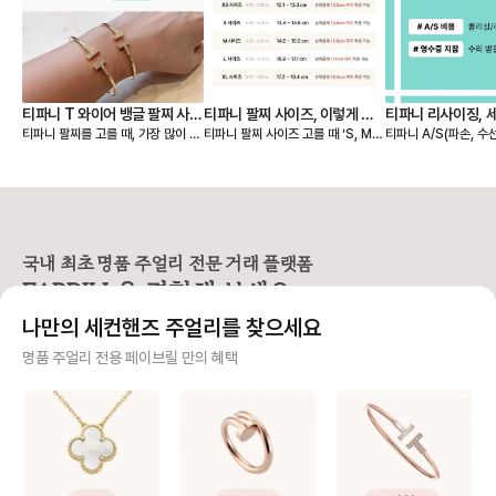
티파니 T 와이어 뱅글 팔찌 사이
티파니 팔찌 사이즈, 이렇게 고
티파니 리사이징, 
티파니 팔찌를 고를 때, 가장 많이 고
티파니 팔찌 사이즈 고를 때 ‘S, M,
티파니 A/S(파손, 수
즈 S, M 실착 후기
르세요 💙
민되는 부분이 바로 S와 M 중 어떤
L…’ 표기만 보고 내 사이즈를 찾기
및 세척/샤이닝 정책 🩵 📢 티파
게 더 잘 맞을까? 이죠. 사진으로는
어려우셨나요? 티파니는 미국 브랜
구매 영수증이 보증서를
차이가 미묘해 보여도, 직접 착용해
드라 사이즈를 S, M, L 등으로 표기
❶구매 증빙용 영수증
보면 핏감이 확연히 다릅니다. 손목
하지만, 유럽과 한국에서는 손목 둘
신분증 지참 📢 티파니
둘레 14.5cm인 제가 실제로 두 사
레(cm) 기준이 익숙하죠. 그래서 페
1670-1837) 📌AS 비용 [유상서
이즈를 모두 착용해보고, 느껴본 착
이브릴이 티파니 팔찌 사이즈를 유
비스] * 스탠다드: 1
용감과 차이를 정리해봤어요. 📏 티
럽/한국 기준으로 정리해드릴게요.
최소 비용 * 컴플랙스:
국내 최초 명품 주얼리 전문 거래 플랫폼
파니 팔찌 사이즈 기준 (손목 둘레 기
📏 티파니 팔찌, 손목 둘레 기준으로
서비스 - 실버 : 110,000원부터 ~
FABRILL을 경험해 보세요.
준) S 사이즈 → 손목 둘레 13.4~1
보면 S 사이즈 → 손목 둘레 13.4~1
230,000원 - 골드/플래티늄 : 23
4.6cm (약 13~14호) M 사이즈
4.6cm M 사이즈 → 손목 둘레 14.
0,000원 ~ 415,000원 -
나만의 세컨핸즈 주얼리를 찾으세요
→ 손목 둘레 14.6~15.9cm (약 1
6~15.9cm 에 맞아요. ✋ 실착 예
다이아몬드 스톤에 따라
4~16호) ✋ 실착 비교 (손목 둘레 1
시 (손목 둘레 14.5cm 기준) 뱅글
정확한 견적 → 매장 방문
사기 걱정 없는 안전 결제
명품 주얼리 전용 페이브릴 만의 혜택
4.5cm 기준) S 사이즈 착용 - 손목
디자인인 T 와이어 팔찌를 착용했을
상서비스] * 구매자 
에 밀착되는 슬림한 핏 - 약간의 텐션
때, - S 사이즈는 손목에 딱 붙는 슬
무상서비스 가능 * 보
구매자가 원하는 수단으로 안전하게 결제할 수 있으며 페이브릴에서 결제 대금을 보관, 정품이 아
이 느껴지지만, 고정감이 좋아 움직
림한 핏 - M 사이즈는 손목 아래로
상 서비스는 일부 서비
니면 반환해 드려요.
임 중에도 돌아가지 않아요. - 단단한
살짝 내려오는 여유로운 핏이에요.
제품별 무상 서비스 상
구조라 착용 시 살짝 타이트하게 느
💡 디자인에 따라 다른 핏 선택 뱅글,
문 권장 - 세팅 링 리사이징 - 웨딩밴
주얼리 전문 이중 검수
껴질 수 있으나, 깔끔하고 세련된 실
체인 등 디자인에 따라, 선호하는 핏
드 리사이징 (구매일
루엣을 원하신다면 만족도가 높습니
이 달라질 수 있어요. 일반적으로 슬
지 무상 기간 적용) 📌 수리 기간 *
주얼리 검수에 특화된 페이브릴 검수팀과 전문 감정사가 컨디션 및 정품 여부를 철저하고 꼼꼼하
다. M 사이즈 착용 - 손목 아래로 살
림한 실루엣을 원하신다면 S, 자연스
약 3주-4주 소요 📌 리사이징 * 반