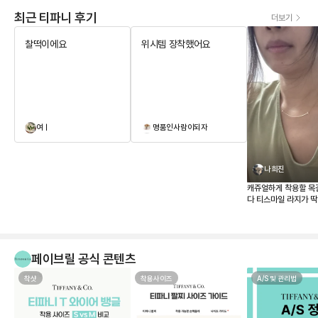
최근 티파니 후기
더보기
찰떡이에요
위시템 장착했어요
여ㅣ
명품인사람이되자
나희진
캐쥬얼하게 착용할 목
다 티스마일 라지가 
매장 가격이 너무 올
하던참에 페이브릴로 
같이 너무 맘에 드네요
페이브릴 공식 콘텐츠
착샷
착용사이즈
A/S 및 관리법