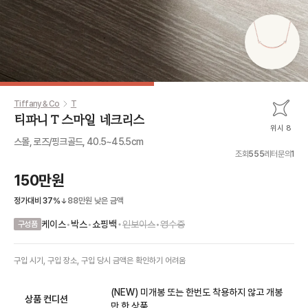
Tiffany & Co
T
티파니 T 스마일 네크리스
위시 8
스몰, 로즈/핑크골드, 40.5~45.5cm
조회
555
레터문의
1
150만원
정가대비
37
%
88만원
낮은 금액
•
케이스
•
박스
•
쇼핑백
인보이스
•
영수증
구성품
구입 시기, 구입 장소, 구입 당시 금액
은
확인하기 어려움
(NEW) 미개봉 또는 한번도 착용하지 않고 개봉
상품 컨디션
만 한 상품