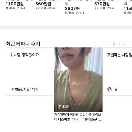
1,100만
원
860만
원
슬릿
870만
원
M
XL
정가대비
25
%
정가대비
23
%
260만
원
정가대비
22
%
1,1
정가대비
24
%
정가대
최근 티파니 후기
더보기
위시템 장착했어요
주얼리는 사랑입
명품인사람이되자
나욤
나희진
캐쥬얼하게 착용할 목걸이를 알아보
다 티스마일 라지가 딱 들어왔는데
매장 가격이 너무 올라 부담스러워
하던참에 페이브릴로 겟했어요 새것