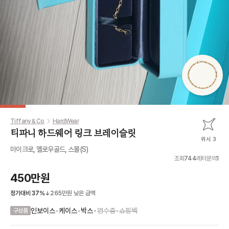
Tiffany & Co
HardWear
티파니 하드웨어 링크 브레이슬릿
위시 3
마이크로, 옐로우골드, 스몰(S)
조회
744
레터문의
1
450만원
정가대비
37
%
265만원
낮은 금액
•
인보이스
•
케이스
•
박스
영수증
•
쇼핑백
구성품