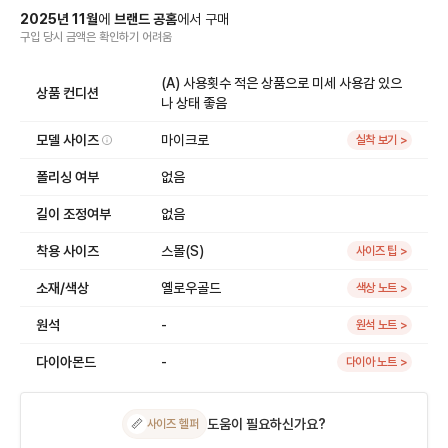
2025
년
11
월
에
브랜드 공홈
에서
구매
구입 당시 금액
은
확인하기 어려움
(A) 사용횟수 적은 상품으로 미세 사용감 있으
상품 컨디션
나 상태 좋음
모델 사이즈
마이크로
실착 보기 >
폴리싱 여부
없음
길이 조정여부
없음
착용 사이즈
스몰(S)
사이즈 팁 >
소재/색상
옐로우골드
색상 노트 >
원석
-
원석 노트 >
다이아몬드
-
다이아 노트 >
도움이 필요하신가요?
📏
사이즈 헬퍼