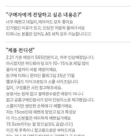
"
구매자에게 전달하고 싶은 내용은?
"
너무 예쁘고 데일리,레이어드 모두 좋아요
인기템인 이유가 있고, 인상전 저렴히 들여가셔요
티파니는 본품만 있어도 AS 세척 모두 가능합니다🙂‍↕️
"
제품 컨디션
"
2.21 기준 매장가 565만원이고, 차주 인상예정입니다.
아시겠지만 하드웨어 링크가 10~15%로 제일 많이
올라서 앞자리 바뀔 예정이예요.
원구매 티파니 온라인 플래그십 25년 11월
옐로우골드 마이크로링크 스몰 사이즈입니다
길이, 구성품은 사진 참고해주세요.
보증서는 원래 없고 결제영수증은 매장이 아니니
없고 공홈구매인증서가 있어 인보이스로 체크했습니다.
스몰이지만 웬만한 손목에 다 예쁠거예요.
저는 15cm인데 예쁘게 맞았고 링크 특성상
더 가느신분들은 여리하게 예쁘실거예요
15.5cm까지는 잘 맞으실것도 같습니다:)
이건 제 추측이니 참고용으로만 부탁드려요