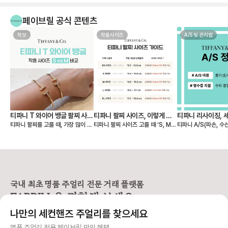
같이 너무 맘에 드네요
페이브릴 공식 콘텐츠
착샷
착용사이즈
A/S 및 관리법
티파니 T 와이어 뱅글 팔찌 사이
티파니 팔찌 사이즈, 이렇게 고
티파니 리사이징, 
티파니 팔찌를 고를 때, 가장 많이 고
티파니 팔찌 사이즈 고를 때 ‘S, M,
티파니 A/S(파손, 수
즈 S, M 실착 후기
르세요 💙
민되는 부분이 바로 S와 M 중 어떤
L…’ 표기만 보고 내 사이즈를 찾기
및 세척/샤이닝 정책 🩵 📢 티파
게 더 잘 맞을까? 이죠. 사진으로는
어려우셨나요? 티파니는 미국 브랜
구매 영수증이 보증서를
차이가 미묘해 보여도, 직접 착용해
드라 사이즈를 S, M, L 등으로 표기
❶구매 증빙용 영수증
보면 핏감이 확연히 다릅니다. 손목
하지만, 유럽과 한국에서는 손목 둘
신분증 지참 📢 티파니
둘레 14.5cm인 제가 실제로 두 사
레(cm) 기준이 익숙하죠. 그래서 페
1670-1837) 📌AS 비용 [유상서
이즈를 모두 착용해보고, 느껴본 착
이브릴이 티파니 팔찌 사이즈를 유
비스] * 스탠다드: 1
용감과 차이를 정리해봤어요. 📏 티
럽/한국 기준으로 정리해드릴게요.
최소 비용 * 컴플랙스:
국내 최초 명품 주얼리 전문 거래 플랫폼
파니 팔찌 사이즈 기준 (손목 둘레 기
📏 티파니 팔찌, 손목 둘레 기준으로
서비스 - 실버 : 110,000원부터 ~
FABRILL을 경험해 보세요.
준) S 사이즈 → 손목 둘레 13.4~1
보면 S 사이즈 → 손목 둘레 13.4~1
230,000원 - 골드/플래티늄 : 23
4.6cm (약 13~14호) M 사이즈
4.6cm M 사이즈 → 손목 둘레 14.
0,000원 ~ 415,000원 -
나만의 세컨핸즈 주얼리를 찾으세요
→ 손목 둘레 14.6~15.9cm (약 1
6~15.9cm 에 맞아요. ✋ 실착 예
다이아몬드 스톤에 따라
4~16호) ✋ 실착 비교 (손목 둘레 1
시 (손목 둘레 14.5cm 기준) 뱅글
정확한 견적 → 매장 방문
사기 걱정 없는 안전 결제
명품 주얼리 전용 페이브릴 만의 혜택