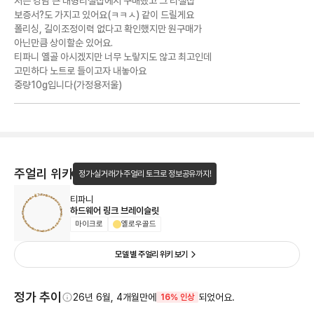
저는 강남 큰 대형리셀샵에서 구매했고 그 리셀샵
보증서?도 가지고 있어요(ㅋㅋㅅ) 같이 드릴게요
폴리싱, 길이조정이력 없다고 확인했지만 원구매가
아닌만큼 상이할순 있어요.
티파니 옐골 아시겠지만 너무 노랗지도 않고 최고인데
고민하다 노트로 들이고자 내놓아요
중량10g입니다(가정용저울)
주얼리 위키
정가·실거래가·주얼리 토크로 정보공유까지!
티파니
하드웨어 링크 브레이슬릿
마이크로
옐로우골드
모델 별 주얼리 위키 보기
정가 추이
26년 6월, 4개월만에
되었어요.
16% 인상