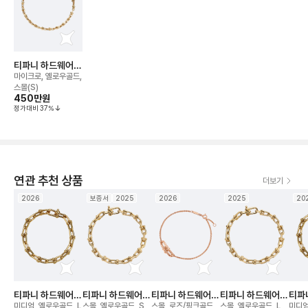
티파니 하드웨어
링크 브레이슬릿
마이크로, 옐로우골드,
스몰(S)
450만
원
정가대비
37
%
연관 추천 상품
더보기
2026
보증서
2025
2026
2025
20
티파니 하드웨어
티파니 하드웨어
티파니 하드웨어
티파니 하드웨어
티파
링크 브레이슬릿
링크 브레이슬릿
더블 링크 브레이
링크 브레이슬릿
링크
미디엄, 옐로우골드, L
스몰, 옐로우골드, S
스몰, 로즈/핑크골드,
스몰, 옐로우골드, L
미디엄