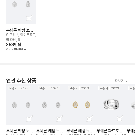
부쉐론 쎄뻥 보헴
스터드 이어링
S 모티브, 화이트골드,
풀 파베, S
853만
원
정가대비
38
%
연관 추천 상품
더보기
보증서
2025
보증서
2023
보증서
2023
보증서
2023
보
부쉐론 쎄뻥 보헴
부쉐론 쎄뻥 보헴
부쉐론 쎄뻥 보헴
부쉐론 콰트로 더
부쉐