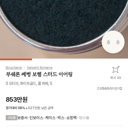
Boucheron
Serpent Boheme
부쉐론 쎄뻥 보헴 스터드 이어링
위시 20
S 모티브, 화이트골드, 풀 파베, S
조회
560
레터문의
2
853만원
정가대비
38
%
527만원
낮은 금액
•
보증서
•
인보이스
•
케이스
•
박스
•
쇼핑백
영수증
구성품