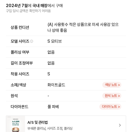
2024
년
7
월
에
국내 매장
에서
구매
구입 당시 금액
은
확인하기 어려움
(A) 사용횟수 적은 상품으로 미세 사용감 있으
상품 컨디션
나 상태 좋음
모델 사이즈
S 모티브
폴리싱 여부
없음
길이 조정여부
없음
착용 사이즈
S
소재/색상
화이트골드
색상 노트 >
원석
-
원석 노트 >
다이아몬드
풀 파베
다이아 노트 >
A/S 및 관리법
부쉐론 클리닝, 사이즈 조정, 폴리싱