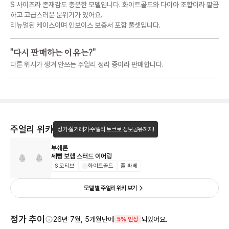
S 사이즈라 존재감도 충분한 모델입니다. 화이트골드와 다이아 조합이라 깔끔
하고 고급스러운 분위기가 있어요.
리뉴얼된 케이스이며 인보이스 보증서 포함 풀셋입니다.
"
다시 판매하는 이유는?
"
다른 위시가 생겨 안쓰는 주얼리 정리 중이라 판매합니다.
주얼리 위키
정가·실거래가·주얼리 토크로 정보공유까지!
부쉐론
쎄뻥 보헴 스터드 이어링
S 모티브
화이트골드
풀 파베
모델 별 주얼리 위키 보기
정가 추이
26년 7월, 5개월만에
되었어요.
5% 인상