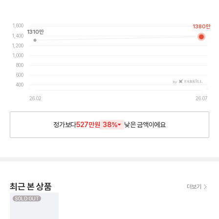
1,600
1380
만
1310
만
1,400
1,200
1,000
800
600
by
400
26.02
26.07
정가보다
527만원
38
%
낮은
금액이에요
최근 본 상품
더보기
SOLD OUT