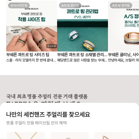
반지사이즈팁
A/S 및 관리법
A/S 및 관리법
부쉐론 콰트로 링 사이즈 팁
부쉐론 콰트로 링 소재별 관리법
부쉐론 클리닝, 사이
스몰 · 라지 모델까지 한 번에 끝내는
웨딩밴드로 많은 사랑을 받는 부쉐론
안녕하세요, 브릴러 여러분
- PVD, 세라믹
리싱
사이즈 가이드 레이어드된 밴드와 볼
콰트로 링은 PVD와 세라믹이 더해
늘은 제품 구매 시 꼭
륨감 덕분에 존재감이 큰 콰트로 링
져 유니크한 매력을 보여줘요. 오늘
부쉐론 A/S (세척·사
은 웨딩 밴드로 데일리 착용할 때 특
은 이런 콰트로 링을 오래 예쁘게 착
싱) 정책을 준비했어요
히 사이즈 선택이 중요해요. 모델에
용할 수 있는 관리법과 A/S 정보를
획 중이신 분들이나 
따라 같은 호수라도 착용감이 달라지
함께 알려드릴게요! 💍 [콰트로 링 관
분들께 특히 유용하니 끝까지 함께
기 때문에 기본 웨딩 링, 스몰, 라지
리 법] ➊ 운동, 수면, 손 씻을 때는
봐주세요! 🙌 💍 AS (수선) 접수
모델을 나눠서 보는 것이 좋습니다.
빼두는 게 좋아요. ➋ 착용 후엔 부
시 보증서 필수 여부 부쉐론은 수선
국내 최초 명품 주얼리 전문 거래 플랫폼
[사이즈 선택 가이드] ❶ 기본 콰트로
드러운 천으로 닦아 표면을 관리해
을 진행하려면 보증서
FABRILL을 경험해 보세요.
웨딩 링 안쪽 마감이 부드럽고, 손가
주세요. ➌ 얼룩이 묻으면 미온수에
요. 보증서가 없다면? ❶ 구매자 본
락을 자연스럽게 감싸는 곡선 형태라
중성세제를 살짝 풀어 닦은 뒤 잘 건
인인 경우 → 본인 확
나만의 세컨핸즈 주얼리를 찾으세요
✔️ 평소에 착용하는 정 사이즈로 편
조시켜주세요. ➍ 향수·손소독제 같
진행 여부 검토 ❷ 보
안하게 착용 가능해요. 👉 예: 평소
은 화학 제품, 사우나와 같은 고온 노
매자 확인도 불가능 → 수
사기 걱정 없는 안전 결제
명품 주얼리 전용 페이브릴 만의 혜택
51호 착용 → 51호 추천 ❷ 콰트로
출은 피해주세요. [PVD] 브라운·
보증서나 매장에서 구
클래식 스몰 링 여러 코드가 한 번에
블랙 컬러는 18K 골드 위에 특수 공
능해야 A/S를 받을 수
구매자가 원하는 수단으로 안전하게 결제할 수 있으며 페이브릴에서 결제 대금을 보관, 정품이 아
레이어드된 구조라 실제 착용감이평
법으로 색을 입힌 소재예요. 시간이
인하세요! ✨ 클리닝(세척) 서비스
니면 반환해 드려요.