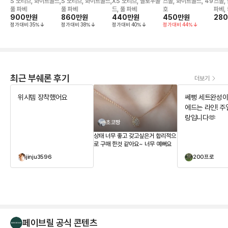
스터드 이어링
스터드 이어링
이어링
블 화이트 에디션
테어
S 모티브, 화이트골드,
S 모티브, 화이트골드,
XS 모티브, 옐로우골
스몰, 화이트골드, 49
스몰,
링
풀 파베
풀 파베
드, 풀 파베
호
파베, 
900만
원
860만
원
440만
원
450만
원
28
정가대비
35
%
정가대비
38
%
정가대비
40
%
정가대비
44
%
최근 부쉐론 후기
더보기
위시템 장착했어요
쎄뻥 세트완성이요
에드는 라인! 주얼리는 사
랑입니다🫶
초코짱
상태 너무 좋고 갖고싶은거 합리적으
로 구매 한것 같아요~ 너무 예뻐요
jinju3596
200프로
페이브릴 공식 콘텐츠