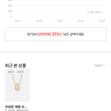
600
400
200
by
0
23.11
25.02
25.07
26.02
26.07
정가보다
290만원
27
%
낮은
금액이에요
최근 본 상품
더보기
보증서
2024
부쉐론 쎄뻥 보헴
네크리스
S 모티브, 옐로우골드,