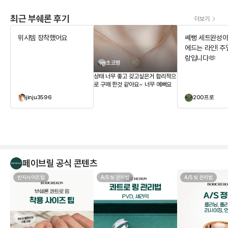
최근 부쉐론 후기
더보기
위시템 장착했어요
쎄뻥 세트완성이요
에드는 라인! 주얼리는 사
랑입니다🫶
초코짱
상태 너무 좋고 갖고싶은거 합리적으
로 구매 한것 같아요~ 너무 예뻐요
jinju3596
200프로
페이브릴 공식 콘텐츠
반지사이즈팁
A/S 및 관리법
A/S 및 관리법