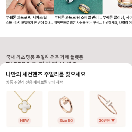
부쉐론 콰트로 링 사이즈 팁
부쉐론 콰트로 링 소재별 관리법
부쉐론 클리닝, 사이
스몰 · 라지 모델까지 한 번에 끝내는
웨딩밴드로 많은 사랑을 받는 부쉐론
안녕하세요, 브릴러 여러분
- PVD, 세라믹
리싱
사이즈 가이드 레이어드된 밴드와 볼
콰트로 링은 PVD와 세라믹이 더해
늘은 제품 구매 시 꼭
륨감 덕분에 존재감이 큰 콰트로 링
져 유니크한 매력을 보여줘요. 오늘
부쉐론 A/S (세척·사
은 웨딩 밴드로 데일리 착용할 때 특
은 이런 콰트로 링을 오래 예쁘게 착
싱) 정책을 준비했어요
히 사이즈 선택이 중요해요. 모델에
용할 수 있는 관리법과 A/S 정보를
획 중이신 분들이나 
따라 같은 호수라도 착용감이 달라지
함께 알려드릴게요! 💍 [콰트로 링 관
분들께 특히 유용하니 끝까지 함께
기 때문에 기본 웨딩 링, 스몰, 라지
리 법] ➊ 운동, 수면, 손 씻을 때는
봐주세요! 🙌 💍 AS (수선) 접수
모델을 나눠서 보는 것이 좋습니다.
빼두는 게 좋아요. ➋ 착용 후엔 부
시 보증서 필수 여부 부쉐론은 수선
국내 최초 명품 주얼리 전문 거래 플랫폼
[사이즈 선택 가이드] ❶ 기본 콰트로
드러운 천으로 닦아 표면을 관리해
을 진행하려면 보증서
FABRILL을 경험해 보세요.
웨딩 링 안쪽 마감이 부드럽고, 손가
주세요. ➌ 얼룩이 묻으면 미온수에
요. 보증서가 없다면? ❶ 구매자 본
락을 자연스럽게 감싸는 곡선 형태라
중성세제를 살짝 풀어 닦은 뒤 잘 건
인인 경우 → 본인 확
나만의 세컨핸즈 주얼리를 찾으세요
✔️ 평소에 착용하는 정 사이즈로 편
조시켜주세요. ➍ 향수·손소독제 같
진행 여부 검토 ❷ 보
안하게 착용 가능해요. 👉 예: 평소
은 화학 제품, 사우나와 같은 고온 노
매자 확인도 불가능 → 수
사기 걱정 없는 안전 결제
명품 주얼리 전용 페이브릴 만의 혜택
51호 착용 → 51호 추천 ❷ 콰트로
출은 피해주세요. [PVD] 브라운·
보증서나 매장에서 구
클래식 스몰 링 여러 코드가 한 번에
블랙 컬러는 18K 골드 위에 특수 공
능해야 A/S를 받을 수
구매자가 원하는 수단으로 안전하게 결제할 수 있으며 페이브릴에서 결제 대금을 보관, 정품이 아
레이어드된 구조라 실제 착용감이평
법으로 색을 입힌 소재예요. 시간이
인하세요! ✨ 클리닝(세척) 서비스
니면 반환해 드려요.
소 반지보다 살짝 타이트하게 느껴질
지나면 색이 옅어질 수 있는데, 이는
구매자 구매 이력을 
수 있습니다. ✔️ 평소 링 사이즈보다
소재 특성상 흔히 나타나는 변화예
는 무료 서비스예요! 단
주얼리 전문 이중 검수
한 사이즈 크게 선택을 추천해요.
요. 다만 손소독제·향수 같은 화학제
일부 품목은 제한될 수 
👉 예: 평소 51호 착용 → 스몰 링 5
품은 이런 변화를 더 빠르게 만들 수
태에 따라 비용이 발생
주얼리 검수에 특화된 페이브릴 검수팀과 전문 감정사가 컨디션 및 정품 여부를 철저하고 꼼꼼하
2호 추천 ❸ 콰트로 클래식 라지 링
있어요. PVD는 교체만 가능하며,
다. 📏 사이즈 조정(반지 리사이징 &
게 확인해요.
밴드 폭이 가장 넓고 손가락을 감싸
비용은 60만 원대예요. 라지 링처럼
목걸이 줄 길이) - 반지
는 면적이 크기 때문에 정사이즈로
PVD가 두 줄로 들어간 디자인은 9
재,디자인,내구성 문제
주얼리 전문 상담
맞추면 끼우고 뺄 때 답답할 수 있어
0만 원대입니다. [세라믹] 화이트,
걸이 줄 길이 : 구매 후