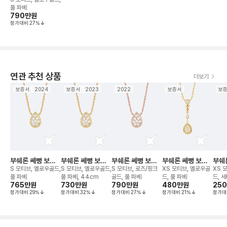
풀 파베
790만
원
정가대비
27
%
연관 추천 상품
더보기
보증서
2024
보증서
2023
2022
보증서
보
부쉐론 쎄뻥 보헴
부쉐론 쎄뻥 보헴
부쉐론 쎄뻥 보헴
부쉐론 쎄뻥 보헴
부쉐
네크리스
네크리스
네크리스
쏠라리떼 네크리스
네크
S 모티브, 옐로우골드,
S 모티브, 옐로우골드,
S 모티브, 로즈/핑크
XS 모티브, 옐로우골
XS 
풀 파베
풀 파베, 44cm
골드, 풀 파베
드, 풀 파베
드, 
765만
원
730만
원
790만
원
480만
원
25
정가대비
29
%
정가대비
32
%
정가대비
27
%
정가대비
21
%
정가대