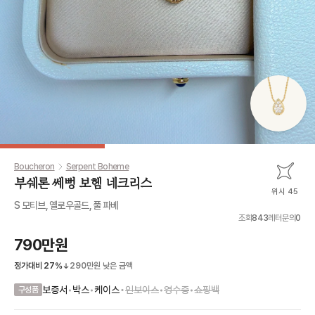
Boucheron
Serpent Boheme
부쉐론 쎄뻥 보헴 네크리스
위시 45
S 모티브, 옐로우골드, 풀 파베
조회
843
레터문의
0
790만원
정가대비
27
%
290만원
낮은 금액
•
보증서
•
박스
•
케이스
인보이스
•
영수증
•
쇼핑백
구성품