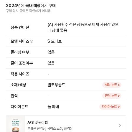
2024
년
에
국내 매장
에서
구매
구입 당시 금액
은
확인하기 어려움
(A) 사용횟수 적은 상품으로 미세 사용감 있으
상품 컨디션
나 상태 좋음
모델 사이즈
S 모티브
폴리싱 여부
없음
길이 조정여부
없음
착용 사이즈
-
소재/색상
옐로우골드
색상 노트 >
원석
-
원석 노트 >
다이아몬드
풀 파베
다이아 노트 >
A/S 및 관리법
부쉐론 클리닝, 사이즈 조정, 폴리싱