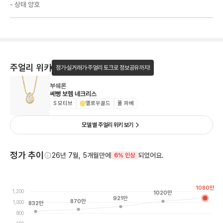
- 상태 양호
주얼리 위키
정가·실거래가·주얼리 토크로 정보공유까지!
부쉐론
쎄뻥 보헴 네크리스
S 모티브
옐로우골드
풀 파베
모델 별 주얼리 위키 보기
정가 추이
26년 7월, 5개월만에
되었어요.
6% 인상
1080
만
1,200
1020
만
921
만
870
만
1,000
832
만
800