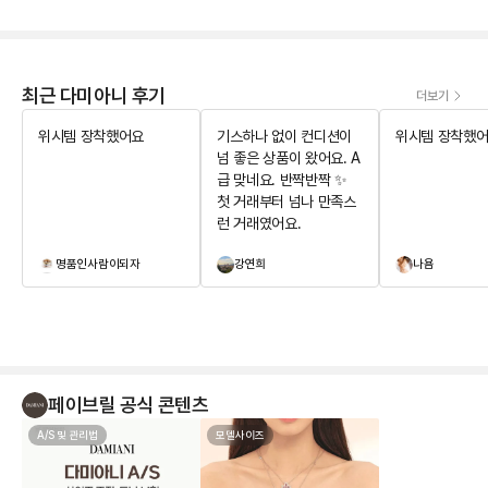
최근 다미아니 후기
더보기
위시템 장착했어요
기스하나 없이 컨디션이
위시템 장착했
넘 좋은 상품이 왔어요. A
급 맞네요. 반짝반짝 ✨️
첫 거래부터 넘나 만족스
런 거래였어요.
명품인사람이되자
강연희
나욤
페이브릴 공식 콘텐츠
A/S 및 관리법
모델사이즈