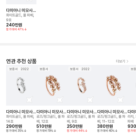
다미아니 미모사
링
화이트골드, 풀 파베,
9호
240만
원
정가대비
47
%
연관 추천 상품
더보기
보증서
2022
보증서
보증서
2022
보
다미아니 미모사
다미아니 미모사 2
다미아니 미모사
다미아니 미모사 2
다미
링
줄 링
링
줄 링
크 
화이트골드, 풀 파베,
로즈/핑크골드, 풀 파
로즈/핑크골드, 풀 파
로즈/핑크골드, 풀 파
라지,
크리
14호
베, 12호
베, 9호
베, 11~12호
파베
290만
원
510만
원
250만
원
380만
원
93
정가대비
35
%
정가대비
19
%
정가대비
44
%
정가대비
40
%
정가대