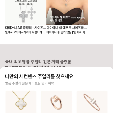
다미아니 AS 총정리 - 사이즈
다미아니 벨 에포크 사이즈를 비
벨에포크와 마르게리타 목걸이가 시
다미아니 중 인기 많은 [벨 에포크]
조정, 폴리싱, 클리닝, 도난 보험
교해보자!
그니처인 다미아니. 주얼리 구매 시
컬렉션 네크리스✨ 사이즈가 다양해
꼭 알아두면 좋은 A/S 정책을 담아
서 구매 직전 고민이 되기도 하지만
보았어요. 📌 AS 접수 시 꼭 필요한
나에게 찰떡인 사이즈를 고를 수 있
것 - 제품 실물과 함께 “보증서”를 꼭
다는 점! 실착 사진으로 사이즈 별 차
지참해야 해요. (다미아니 제품에는
이를 한눈에 확인하고 나에게 어울리
고유 시리얼 넘버가 각인되어 있지
는 ‘벨 에포크’를 선택해보세요🤍 ✅
않아 보증서 확인이 필요해요.) - 보
사이즈는 어떻게 다른가요? * xs 모
국내 최초 명품 주얼리 전문 거래 플랫폼
증서가 없다면, 구매한 매장에서 ‘구
델: 14x12mm, 총 0.17캐럿 * 스
FABRILL을 경험해 보세요.
매 영수증 혹은 인보이스’로 대체할
몰 모델: 19x16mm, 총 0.39캐럿
수 있어요. [리사이징(사이즈 조정)]
* 미디엄 모델: 23x19mm, 총 0.
나만의 세컨핸즈 주얼리를 찾으세요
❶ 목걸이, 팔찌 수선 - 연장 → 1c
61캐럿 * 라지 모델: 28x23mm,
m당 3만원 - 줄임 → 10만원(공통
총 1.26캐럿 ✅ 사이즈 고민되는데
사기 걱정 없는 안전 결제
명품 주얼리 전용 페이브릴 만의 혜택
공임비) ❷ 반지 수선 - 구매 후 기간
추천해주세요! [xs 모델] ✔️ 작고 얇
과 상관없이 1회 무료 리사이징 - ±
은 체형의 분 ✔️ 캐주얼한 데일리룩
구매자가 원하는 수단으로 안전하게 결제할 수 있으며 페이브릴에서 결제 대금을 보관, 정품이 아
2사이즈까지 가능, 이후에는 10만원
에 자연스럽게 어울림 ✔️ 레이어드
니면 반환해 드려요.
대의 비용 발생 - 단, 디자인 특성상
용으로 추천 [스몰 모델] ✔️ 데일리
리사이징 불가 제품도 있어요. 예: 벨
단독 착용으로 딱 좋은 크기 ✔️ 옷
주얼리 전문 이중 검수
에포크 릴 반지 (동그라미와 네모가
을 가리지 않고 활용도 높음 [미디엄
반복되는 패턴 디자인으로 리사이징
모델] ✔️ 선물용으로 가장 많이 선
주얼리 검수에 특화된 페이브릴 검수팀과 전문 감정사가 컨디션 및 정품 여부를 철저하고 꼼꼼하