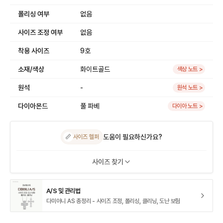
폴리싱 여부
없음
사이즈 조정 여부
없음
착용 사이즈
9호
소재/색상
화이트골드
색상 노트 >
원석
-
원석 노트 >
다이아몬드
풀 파베
다이아 노트 >
도움이 필요하신가요?
📏
사이즈 헬퍼
사이즈 찾기
A/S 및 관리법
다미아니 AS 총정리 - 사이즈 조정, 폴리싱, 클리닝, 도난 보험