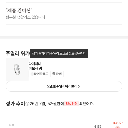
"
제품 컨디션
"
링부분 생활기스 있습니다
주얼리 위키
정가·실거래가·주얼리 토크로 정보공유까지!
다미아니
미모사 링
화이트골드
풀 파베
모델 별 주얼리 위키 보기
정가 추이
26년 7월, 5개월만에
되었어요.
8% 인상
449
만
500
415
만