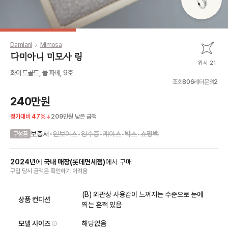
Damiani
Mimosa
다미아니 미모사 링
위시 21
화이트골드, 풀 파베, 9호
조회
806
레터문의
2
240만원
정가대비
47
%
209만원
낮은 금액
•
보증서
인보이스
•
영수증
•
케이스
•
박스
•
쇼핑백
구성품
2024
년
에
국내 매장
(
롯데면세점
)
에서
구매
구입 당시 금액
은
확인하기 어려움
(B) 외관상 사용감이 느껴지는 수준으로 눈에
상품 컨디션
띄는 흔적 있음
모델 사이즈
해당없음