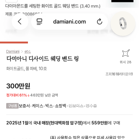
Damiani
etc.
다미아니 디사이드 웨딩 밴드 링
위시 28
화이트골드, 풀 파베, 10호
조회
1618
레터문의
1
300만원
정가대비
61
%
463만원
낮은 금액
•
보증서
•
케이스
•
박스
•
쇼핑백
인보이스
•
영수증
구성품
2025
년
1
월
에
국내 매장
(
현대백화점 압구정
)
에서
559
만원
에
구매
(A) 사용횟수 적은 상품으로 미세 사용감 있으