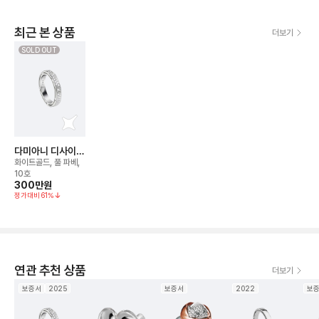
최근 본 상품
더보기
SOLD OUT
다미아니 디사이드
웨딩 밴드 링
화이트골드, 풀 파베,
10호
300만
원
정가대비
61
%
연관 추천 상품
더보기
보증서
2025
보증서
2022
보