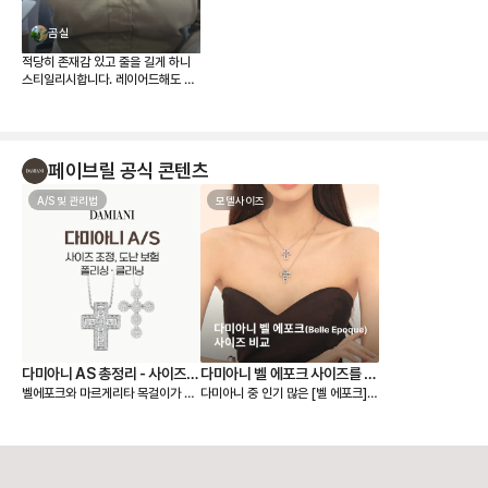
곰실
적당히 존재감 있고 줄을 길게 하니
스티일리시합니다. 레이어드해도 좋
네요. 이번에도 좋은 물건 잘 들었습
니다~ 위시템 장착했어요
페이브릴 공식 콘텐츠
A/S 및 관리법
모델사이즈
다미아니 AS 총정리 - 사이즈
다미아니 벨 에포크 사이즈를 비
벨에포크와 마르게리타 목걸이가 시
다미아니 중 인기 많은 [벨 에포크]
조정, 폴리싱, 클리닝, 도난 보험
교해보자!
그니처인 다미아니. 주얼리 구매 시
컬렉션 네크리스✨ 사이즈가 다양해
꼭 알아두면 좋은 A/S 정책을 담아
서 구매 직전 고민이 되기도 하지만
보았어요. 📌 AS 접수 시 꼭 필요한
나에게 찰떡인 사이즈를 고를 수 있
것 - 제품 실물과 함께 “보증서”를 꼭
다는 점! 실착 사진으로 사이즈 별 차
지참해야 해요. (다미아니 제품에는
이를 한눈에 확인하고 나에게 어울리