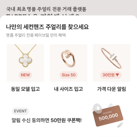
고유 시리얼 넘버가 각인되어 있지
는 ‘벨 에포크’를 선택해보세요🤍 ✅
않아 보증서 확인이 필요해요.) - 보
사이즈는 어떻게 다른가요? * xs 모
국내 최초 명품 주얼리 전문 거래 플랫폼
증서가 없다면, 구매한 매장에서 ‘구
델: 14x12mm, 총 0.17캐럿 * 스
FABRILL을 경험해 보세요.
매 영수증 혹은 인보이스’로 대체할
몰 모델: 19x16mm, 총 0.39캐럿
수 있어요. [리사이징(사이즈 조정)]
* 미디엄 모델: 23x19mm, 총 0.
나만의 세컨핸즈 주얼리를 찾으세요
❶ 목걸이, 팔찌 수선 - 연장 → 1c
61캐럿 * 라지 모델: 28x23mm,
m당 3만원 - 줄임 → 10만원(공통
총 1.26캐럿 ✅ 사이즈 고민되는데
사기 걱정 없는 안전 결제
명품 주얼리 전용 페이브릴 만의 혜택
공임비) ❷ 반지 수선 - 구매 후 기간
추천해주세요! [xs 모델] ✔️ 작고 얇
과 상관없이 1회 무료 리사이징 - ±
은 체형의 분 ✔️ 캐주얼한 데일리룩
구매자가 원하는 수단으로 안전하게 결제할 수 있으며 페이브릴에서 결제 대금을 보관, 정품이 아
2사이즈까지 가능, 이후에는 10만원
에 자연스럽게 어울림 ✔️ 레이어드
니면 반환해 드려요.
대의 비용 발생 - 단, 디자인 특성상
용으로 추천 [스몰 모델] ✔️ 데일리
리사이징 불가 제품도 있어요. 예: 벨
단독 착용으로 딱 좋은 크기 ✔️ 옷
주얼리 전문 이중 검수
에포크 릴 반지 (동그라미와 네모가
을 가리지 않고 활용도 높음 [미디엄
반복되는 패턴 디자인으로 리사이징
모델] ✔️ 선물용으로 가장 많이 선
주얼리 검수에 특화된 페이브릴 검수팀과 전문 감정사가 컨디션 및 정품 여부를 철저하고 꼼꼼하
불가) [폴리싱 & 클리닝] ❶ 폴리싱
택 ✔️ 티셔츠부터 블라우스까지 무
게 확인해요.
(광택) - 기본적으로 무료 제공 - 스
난하게 어울림 ✔️ “다미아니 티 나
크래치 제거 및 광택 복원 서비스 -
는” 존재감 있음 [라지 모델] ✔️ 중요
주얼리 전문 상담
단, 섬세한 세팅이나 특정 소재는 비
한 자리, 드레스업에 적합 ✔️ 큰 키
용이 발생할 수 있음 (화이트골드 웨
나 어깨가 넓은 체형에 잘 어울림
주얼리 전문 지식을 토대로 사이즈, 가격대 등 주얼리를 거래하며 궁금할 수 있는 내용에 대한 밀
딩링 · 솔리테어링은 모두 무료) ❷
✔️ 결혼 예물로도 많이 선택됨 인기
착 상담을 제공하고 있어요.
클리닝 (세척) - 초음파 세척으로 진
모델일수록 재고 소진이 빠르기 때문
행 - 원석이 섬세하게 세팅된 경우는
에 고민 중이라면 지금이 가장 저렴
빠르고 확실한 물품 이동 과정
제한될 수 있음 🛡️ 도난 보험 (3년 보
한 순간이에요😉
장) 이탈리아 브랜드 다미아니만의
최적화된 검수 시스템으로 빠르고 효율적으로 물품이 이동될 뿐만 아니라, 이동 과정마다 알림톡
차별화된 서비스! 제품을 도난당했을
및 이미지로 확실하게 안내해 드려요.
때 최대 10만 유로 (1억원)까지 보상
받을 수 있어요. ✔️ 가입 방법: 구매
후 30일 이내 공식 홈페이지에서 등