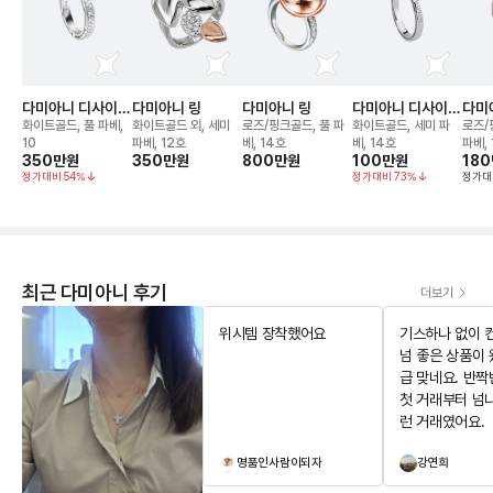
다미아니 디사이드
다미아니 링
다미아니 링
다미아니 디사이드
다미
웨딩 밴드 링
링
링
화이트골드, 풀 파베,
화이트골드 외, 세미
로즈/핑크골드, 풀 파
화이트골드, 세미 파
로즈/
10
파베, 12호
베, 14호
베, 14호
파베, 
350만
원
350만
원
800만
원
100만
원
18
정가대비
54
%
정가대비
73
%
정가대
최근 다미아니 후기
더보기
위시템 장착했어요
기스하나 없이 
넘 좋은 상품이 
급 맞네요. 반짝
첫 거래부터 넘
런 거래였어요.
명품인사람이되자
강연희