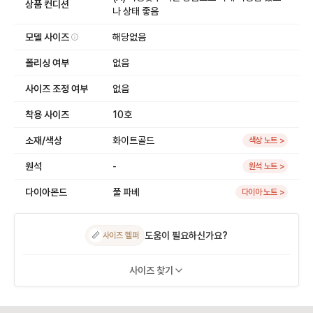
상품 컨디션
나 상태 좋음
모델 사이즈
해당없음
폴리싱 여부
없음
사이즈 조정 여부
없음
착용 사이즈
10호
소재/색상
화이트골드
색상 노트 >
원석
-
원석 노트 >
다이아몬드
풀 파베
다이아 노트 >
도움이 필요하신가요?
📏
사이즈 헬퍼
사이즈 찾기