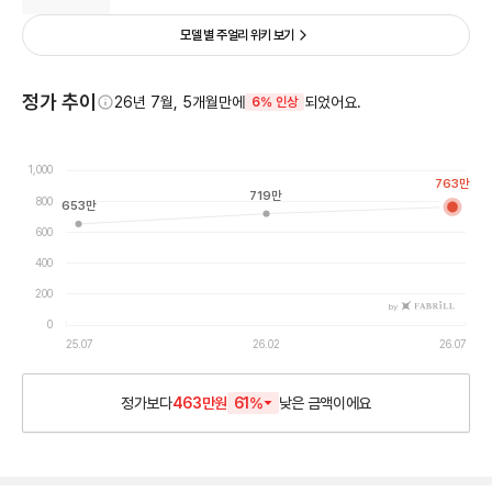
모델 별 주얼리 위키 보기
정가 추이
26년 7월, 5개월만에
되었어요.
6% 인상
1,000
763
만
719
만
800
653
만
600
400
200
by
0
25.07
26.02
26.07
정가보다
463만원
61
%
낮은
금액이에요