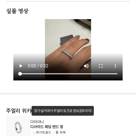
실물 영상
주얼리 위키
정가·실거래가·주얼리 토크로 정보공유까지!
다미아니
디사이드 웨딩 밴드 링
화이트골드
풀 파베