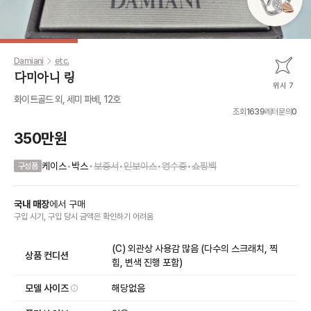
Damiani
etc.
다미아니 링
위시 7
화이트골드 외, 세미 파베, 12호
조회
1639
레터문의
0
350만원
•
케이스
•
박스
보증서
•
인보이스
•
영수증
•
쇼핑백
구성품
국내 매장
에서
구매
구입 시기, 구입 당시 금액
은
확인하기 어려움
(C) 외관상 사용감 많음 (다수의 스크래치, 찍
상품 컨디션
힘, 변색 진행 포함)
모델 사이즈
해당없음