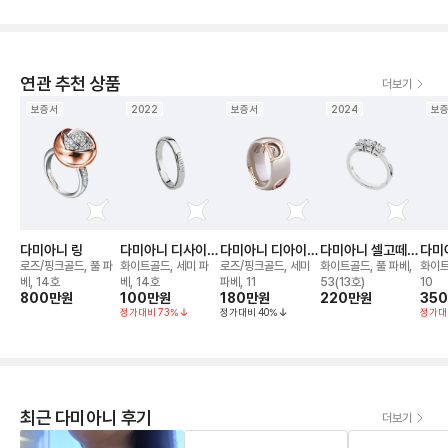
연관 추천 상품
더보기
보증서
2022
보증서
2024
보
다미아니 링
다미아니 디사이드
다미아니 디아이콘
다미아니 셀고떼
다미
링
링
링
웨딩
로즈/핑크골드, 풀 파
화이트골드, 세미 파
로즈/핑크골드, 세미
화이트골드, 풀 파베,
화이트
베, 14호
베, 14호
파베, 11
53(13호)
10
800만
원
100만
원
180만
원
220만
원
35
정가대비
73
%
정가대비
40
%
정가대
최근 다미아니 후기
더보기