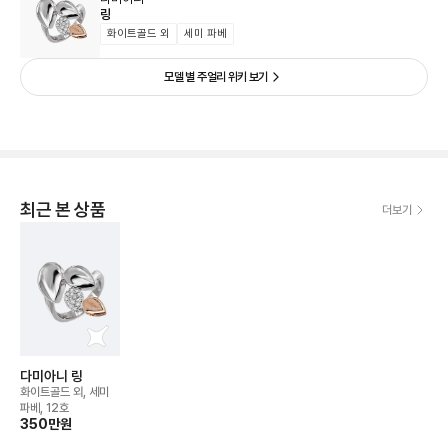
링
화이트골드 외
세미 파베
모델 별 주얼리 위키 보기
최근 본 상품
더보기
다미아니 링
화이트골드 외, 세미
파베, 12호
350만
원