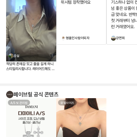
위시템 장착했어요
기스하나 없이 
넘 좋은 상품이 
급 맞네요. 반짝
첫 거래부터 넘
런 거래였어요.
명품인사람이되자
강연희
곰실
적당히 존재감 있고 줄을 길게 하니
스티일리시합니다. 레이어드해도 좋
네요. 이번에도 좋은 물건 잘 들었습
니다~ 위시템 장착했어요
페이브릴 공식 콘텐츠
A/S 및 관리법
모델사이즈