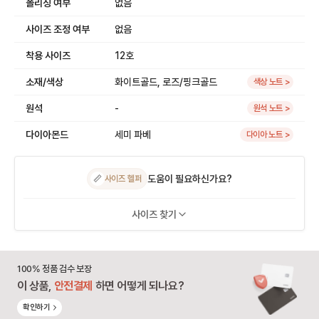
폴리싱 여부
없음
사이즈 조정 여부
없음
착용 사이즈
12호
소재/색상
화이트골드, 로즈/핑크골드
색상 노트 >
원석
-
원석 노트 >
다이아몬드
세미 파베
다이아 노트 >
도움이 필요하신가요?
📏
사이즈 헬퍼
사이즈 찾기
100% 정품 검수 보장
이 상품,
안전결제
하면 어떻게 되나요?
확인하기