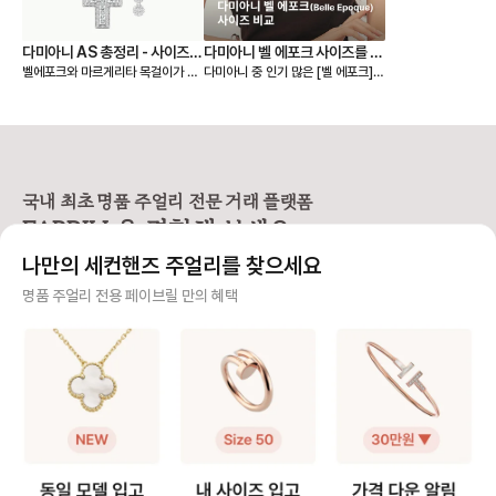
다미아니 AS 총정리 - 사이즈
다미아니 벨 에포크 사이즈를 비
벨에포크와 마르게리타 목걸이가 시
다미아니 중 인기 많은 [벨 에포크]
조정, 폴리싱, 클리닝, 도난 보험
교해보자!
그니처인 다미아니. 주얼리 구매 시
컬렉션 네크리스✨ 사이즈가 다양해
꼭 알아두면 좋은 A/S 정책을 담아
서 구매 직전 고민이 되기도 하지만
보았어요. 📌 AS 접수 시 꼭 필요한
나에게 찰떡인 사이즈를 고를 수 있
것 - 제품 실물과 함께 “보증서”를 꼭
다는 점! 실착 사진으로 사이즈 별 차
지참해야 해요. (다미아니 제품에는
이를 한눈에 확인하고 나에게 어울리
고유 시리얼 넘버가 각인되어 있지
는 ‘벨 에포크’를 선택해보세요🤍 ✅
않아 보증서 확인이 필요해요.) - 보
사이즈는 어떻게 다른가요? * xs 모
국내 최초 명품 주얼리 전문 거래 플랫폼
증서가 없다면, 구매한 매장에서 ‘구
델: 14x12mm, 총 0.17캐럿 * 스
FABRILL을 경험해 보세요.
매 영수증 혹은 인보이스’로 대체할
몰 모델: 19x16mm, 총 0.39캐럿
수 있어요. [리사이징(사이즈 조정)]
* 미디엄 모델: 23x19mm, 총 0.
나만의 세컨핸즈 주얼리를 찾으세요
❶ 목걸이, 팔찌 수선 - 연장 → 1c
61캐럿 * 라지 모델: 28x23mm,
m당 3만원 - 줄임 → 10만원(공통
총 1.26캐럿 ✅ 사이즈 고민되는데
사기 걱정 없는 안전 결제
명품 주얼리 전용 페이브릴 만의 혜택
공임비) ❷ 반지 수선 - 구매 후 기간
추천해주세요! [xs 모델] ✔️ 작고 얇
과 상관없이 1회 무료 리사이징 - ±
은 체형의 분 ✔️ 캐주얼한 데일리룩
구매자가 원하는 수단으로 안전하게 결제할 수 있으며 페이브릴에서 결제 대금을 보관, 정품이 아
2사이즈까지 가능, 이후에는 10만원
에 자연스럽게 어울림 ✔️ 레이어드
니면 반환해 드려요.
대의 비용 발생 - 단, 디자인 특성상
용으로 추천 [스몰 모델] ✔️ 데일리
리사이징 불가 제품도 있어요. 예: 벨
단독 착용으로 딱 좋은 크기 ✔️ 옷
주얼리 전문 이중 검수
에포크 릴 반지 (동그라미와 네모가
을 가리지 않고 활용도 높음 [미디엄
반복되는 패턴 디자인으로 리사이징
모델] ✔️ 선물용으로 가장 많이 선
주얼리 검수에 특화된 페이브릴 검수팀과 전문 감정사가 컨디션 및 정품 여부를 철저하고 꼼꼼하
불가) [폴리싱 & 클리닝] ❶ 폴리싱
택 ✔️ 티셔츠부터 블라우스까지 무
게 확인해요.
(광택) - 기본적으로 무료 제공 - 스
난하게 어울림 ✔️ “다미아니 티 나
크래치 제거 및 광택 복원 서비스 -
는” 존재감 있음 [라지 모델] ✔️ 중요
주얼리 전문 상담
단, 섬세한 세팅이나 특정 소재는 비
한 자리, 드레스업에 적합 ✔️ 큰 키