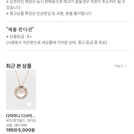
※ 오프라인 매장과 동시 판매중으로 재고가 없을경우 주문이 취소처리 될 수
있습니다
※ 중고상품 특성상 단순변심 및 교환, 환불 불가합니다
"
제품 컨디션
"
※ 상품등급 : A+
(사용횟수 적은편으로 새상품에 가까운 상태, 중고 등급 중 최상)
최근 본 상품
더보기
다미아니 디사이드
네크리스
로즈/핑크골드, 마더오
브펄, 세미 파베
195만 5,000
원