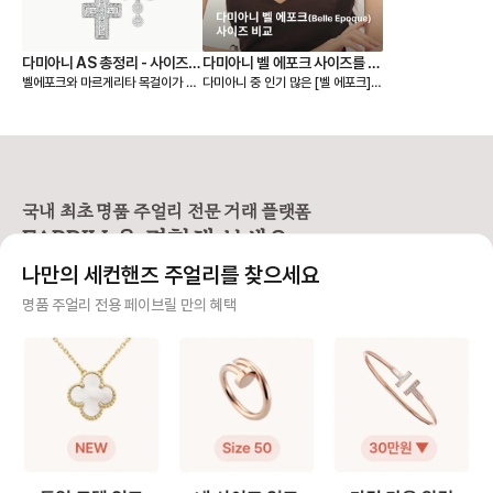
다미아니 AS 총정리 - 사이즈
다미아니 벨 에포크 사이즈를 비
벨에포크와 마르게리타 목걸이가 시
다미아니 중 인기 많은 [벨 에포크]
조정, 폴리싱, 클리닝, 도난 보험
교해보자!
그니처인 다미아니. 주얼리 구매 시
컬렉션 네크리스✨ 사이즈가 다양해
꼭 알아두면 좋은 A/S 정책을 담아
서 구매 직전 고민이 되기도 하지만
보았어요. 📌 AS 접수 시 꼭 필요한
나에게 찰떡인 사이즈를 고를 수 있
것 - 제품 실물과 함께 “보증서”를 꼭
다는 점! 실착 사진으로 사이즈 별 차
지참해야 해요. (다미아니 제품에는
이를 한눈에 확인하고 나에게 어울리
고유 시리얼 넘버가 각인되어 있지
는 ‘벨 에포크’를 선택해보세요🤍 ✅
않아 보증서 확인이 필요해요.) - 보
사이즈는 어떻게 다른가요? * xs 모
국내 최초 명품 주얼리 전문 거래 플랫폼
증서가 없다면, 구매한 매장에서 ‘구
델: 14x12mm, 총 0.17캐럿 * 스
FABRILL을 경험해 보세요.
매 영수증 혹은 인보이스’로 대체할
몰 모델: 19x16mm, 총 0.39캐럿
수 있어요. [리사이징(사이즈 조정)]
* 미디엄 모델: 23x19mm, 총 0.
나만의 세컨핸즈 주얼리를 찾으세요
❶ 목걸이, 팔찌 수선 - 연장 → 1c
61캐럿 * 라지 모델: 28x23mm,
m당 3만원 - 줄임 → 10만원(공통
총 1.26캐럿 ✅ 사이즈 고민되는데
사기 걱정 없는 안전 결제
명품 주얼리 전용 페이브릴 만의 혜택
공임비) ❷ 반지 수선 - 구매 후 기간
추천해주세요! [xs 모델] ✔️ 작고 얇
과 상관없이 1회 무료 리사이징 - ±
은 체형의 분 ✔️ 캐주얼한 데일리룩
구매자가 원하는 수단으로 안전하게 결제할 수 있으며 페이브릴에서 결제 대금을 보관, 정품이 아
2사이즈까지 가능, 이후에는 10만원
에 자연스럽게 어울림 ✔️ 레이어드
니면 반환해 드려요.
대의 비용 발생 - 단, 디자인 특성상
용으로 추천 [스몰 모델] ✔️ 데일리
리사이징 불가 제품도 있어요. 예: 벨
단독 착용으로 딱 좋은 크기 ✔️ 옷
주얼리 전문 이중 검수
에포크 릴 반지 (동그라미와 네모가
을 가리지 않고 활용도 높음 [미디엄
반복되는 패턴 디자인으로 리사이징
모델] ✔️ 선물용으로 가장 많이 선
주얼리 검수에 특화된 페이브릴 검수팀과 전문 감정사가 컨디션 및 정품 여부를 철저하고 꼼꼼하
불가) [폴리싱 & 클리닝] ❶ 폴리싱
택 ✔️ 티셔츠부터 블라우스까지 무
게 확인해요.
(광택) - 기본적으로 무료 제공 - 스
난하게 어울림 ✔️ “다미아니 티 나
크래치 제거 및 광택 복원 서비스 -
는” 존재감 있음 [라지 모델] ✔️ 중요
주얼리 전문 상담
단, 섬세한 세팅이나 특정 소재는 비
한 자리, 드레스업에 적합 ✔️ 큰 키