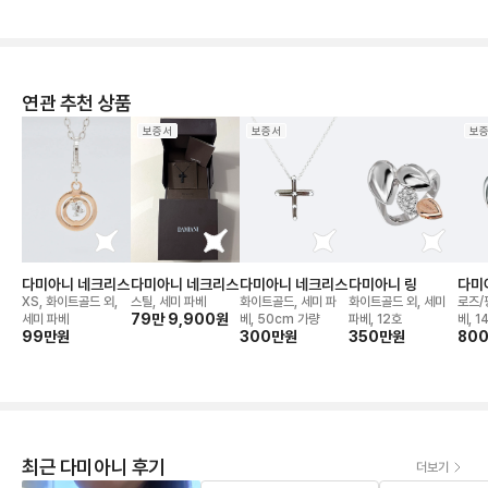
연관 추천 상품
보증서
보증서
보
다미아니 네크리스
다미아니 네크리스
다미아니 네크리스
다미아니 링
다미
XS, 화이트골드 외,
스틸, 세미 파베
화이트골드, 세미 파
화이트골드 외, 세미
로즈/
79만 9,900
원
세미 파베
베, 50cm 가량
파베, 12호
베, 1
99만
원
300만
원
350만
원
80
최근 다미아니 후기
더보기