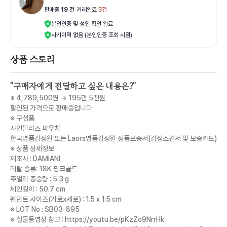
판매중
19
건
|
거래완료
3
건
본인인증 및 성인 확인 완료
사기이력 없음 (본인인증 조회 시점)
상품 스토리
"
구매자에게 전달하고 싶은 내용은?
"
※ 4,789,500원 → 195만 5천원
할인된 가격으로 판매중입니다
※ 구성품
샤인블리스 파우치
한국명품감정원 또는 Laors명품감정원 정품보증서(감정소견서 및 보증카드)
※ 상품 상세정보
제조사 : DAMIANI
메탈 종류: 18K 핑크골드
주얼리 총중량 : 5.3 g
체인길이 : 50.7 cm
펜던트 사이즈(가로x세로) : 1.5 x 1.5 cm
※ LOT No : SB03-895
※ 실물동영상 참고 : https://youtu.be/pKzZo9NrrHk