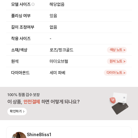
모델 사이즈
해당없음
폴리싱 여부
있음
길이 조정여부
없음
착용 사이즈
-
소재/색상
로즈/핑크골드
색상 노트 >
원석
마더오브펄
원석 노트 >
다이아몬드
세미 파베
다이아 노트 >
100% 정품 검수 보장
이 상품,
안전결제
하면 어떻게 되나요?
확인하기
ShineBliss1