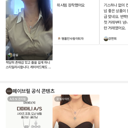
위시템 장착했어요
기스하나 없이 
넘 좋은 상품이 
급 맞네요. 반짝
첫 거래부터 넘
런 거래였어요.
명품인사람이되자
강연희
곰실
적당히 존재감 있고 줄을 길게 하니
스티일리시합니다. 레이어드해도 좋
네요. 이번에도 좋은 물건 잘 들었습
니다~ 위시템 장착했어요
페이브릴 공식 콘텐츠
A/S 및 관리법
모델사이즈