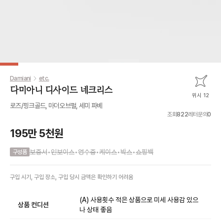
Damiani
etc.
다미아니 디사이드 네크리스
위시 12
로즈/핑크골드, 마더오브펄, 세미 파베
조회
822
레터문의
0
195만 5천원
보증서
•
인보이스
•
영수증
•
케이스
•
박스
•
쇼핑백
구성품
구입 시기, 구입 장소, 구입 당시 금액
은
확인하기 어려움
(A) 사용횟수 적은 상품으로 미세 사용감 있으
상품 컨디션
나 상태 좋음