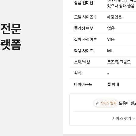
상품 컨디션
있으나 상태 좋음
모델 사이즈
해당없음
 전문
폴리싱 여부
없음
길이 조정여부
없음
플랫폼
착용 사이즈
ML
소재/색상
로즈/핑크골드
원석
-
다이아몬드
풀 파베
도움이 필
📏
사이즈 헬퍼
사이즈 찾기