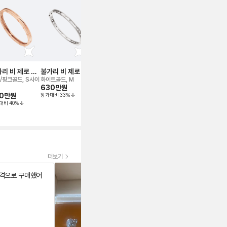
보증서
2024
보증서
2024
보증서
202
신품급
리 비 제로 원
불가리 비 제로 원
불가리 비 제로 원
불가리 비 제로 원
불가리 비 제
레이슬릿
브레이슬릿
브레이슬릿
에센셜 뱅글 브레
브레이슬릿
/핑크골드, S사이
화이트골드, M
옐로우골드, s
화이트골드, L
옐로우골드, M
630만
원
720만
원
이슬릿
600만
원
260만
원
0만
원
정가대비
33
%
정가대비
27
%
대비
40
%
더보기
가격으로 구매했어