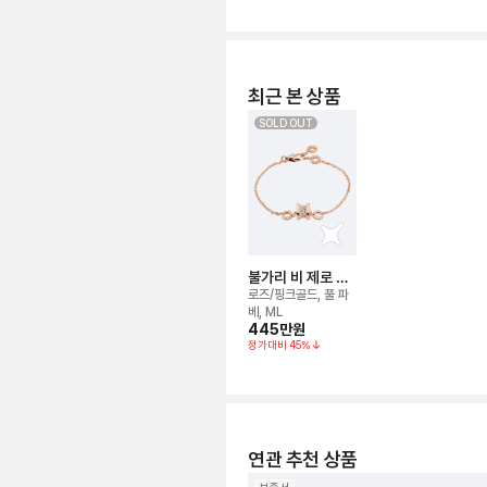
최근 본 상품
SOLD OUT
불가리 비 제로 원
브레이슬릿
로즈/핑크골드, 풀 파
베, ML
445만
원
정가대비
45
%
연관 추천 상품