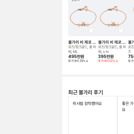
보증서
불가리 비 제로 원
불가리 비 제로 원
불가
브레이슬릿
브레이슬릿
브
로즈/핑크골드, 풀 파
로즈/핑크골드, 풀 파
로즈
베, ML
베, s m
즈
495만
원
395만
원
75
정가대비
39
%
정가대비
52
%
정가
최근 불가리 후기
위시템 장착했어요
좋은 
요