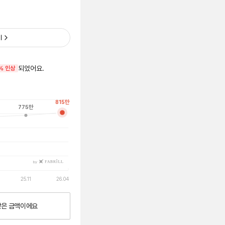
기
되었어요.
% 인상
815
만
775
만
by
25.11
26.04
낮은
금액이에요