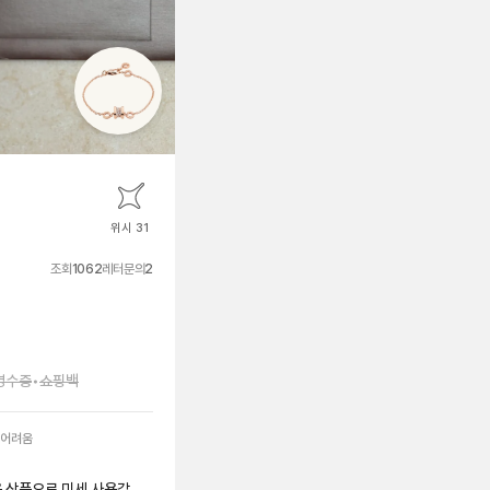
위시 31
조회
1062
레터문의
2
영수증
•
쇼핑백
 어려움
은 상품으로 미세 사용감