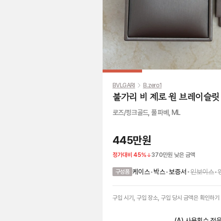
BVLGARI
B.zero1
불가리 비 제로 원 브레이슬릿
로즈/핑크골드, 풀 파베, ML
445만원
정가대비
45
%
370만원
낮은 금액
•
케이스
•
박스
•
보증서
인보이스
•
구성품
구입 시기, 구입 장소, 구입 당시 금액
은
확인하기
(A) 사용횟수 적