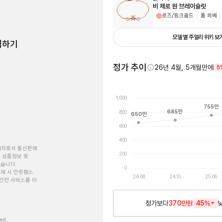
비 제로 원 브레이슬릿
로즈/핑크골드
풀 파베
모델 별 주얼리 위키 보
험하기
정가 추이
26년 4월, 5개월만에
5
1,000
755
만
685
만
800
650
만
600
400
개자로서 통신판매
200
 상품정보 및
있습니다.
0
제 시 언컷젬스
24.08
24.10
25.06
안전 서비스를 이
정가보다
370만원
45
%
ved.