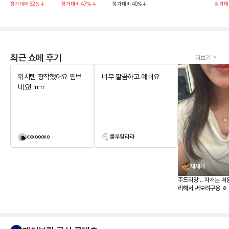
정가대비
62
%
정가대비
47
%
정가대비
40
%
정가대
최근 쇼메 후기
더보기
위시템 장착했어요 옘브
너무 깔끔하고 예뻐요
네요! ㅠㅠ
xxxoooxo
룰루랄라라
채채체
주드리앙 .. 자개는 처
리해서 써보려구용 ㅎ