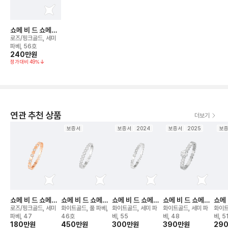
쇼메 비 드 쇼메
(구)비마이러브
로즈/핑크골드, 세미
2.5mm 링
파베, 56호
240만
원
정가대비
49
%
연관 추천 상품
더보기
보증서
보증서
2024
보증서
2025
보
쇼메 비 드 쇼메
쇼메 비 드 쇼메
쇼메 비 드 쇼메
쇼메 비 드 쇼메
쇼메 
(구)비마이러브
(구)비마이러브
(구)비마이러브
(구)비마이러브 링
(구
로즈/핑크골드, 세미
화이트골드, 풀 파베,
화이트골드, 세미 파
화이트골드, 세미 파
화이트
2.5mm 링
2.5mm 링
2.5mm 링
2.5
파베, 47
46호
베, 55
베, 48
베, 5
180만
원
450만
원
300만
원
390만
원
29