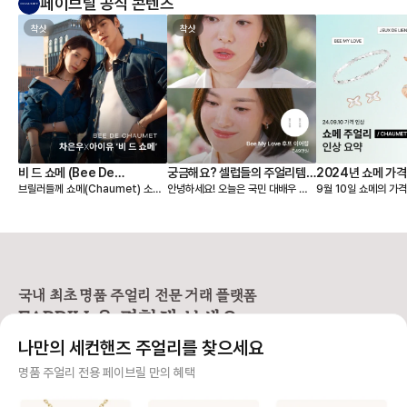
페이브릴 공식 콘텐츠
착샷
착샷
비 드 쇼메 (Bee De
궁금해요? 셀럽들의 주얼리템!
2024년 쇼메 가격
브릴러들께 쇼메(Chaumet) 소식
안녕하세요! 오늘은 국민 대배우 송
9월 10일 쇼메의 가
Chaumet) with 차은우X아
‘송혜교 with 쇼메
하나 빠르게 전달드려요🕊️ 최근 쇼메
혜교언니의 주얼리템이 궁금한 브릴
니다. 페이브릴에서 정가 인상 전후
이유
(Chaumet)’
에서 비 드 쇼메(Bee De Chaum
러들을 위해 포스팅을 올려요🤗 혜교
를 가격 리포트에서 
et) 캠페인을 공개했어요! 공개된 화
언니는 프랑스의 하이엔드 명품주얼
수 있는데요. 이번 가
보에서는 쇼메의 글로벌 앰버서더로
리 브랜드 ‘쇼메(Chaumet)‘의 앰
목할 제품들을 모았습니
활동중인 차은우 님과 배우 겸 싱어
버서더로 활동하고 있어요. 평소 패
상률이 가장 높은 제품
송라이터 아이유 님이 뮤즈로 함께
션 감각 좋기로 유명한 혜교언니가
어떤 제품인지 끝까지
참여했어요. 차은우 님과 아이유 님
쇼메의 어떤 제품을 착용했는지 페이
😌 💎소개 제품 ▪️비 마이 러브 네크
국내 최초 명품 주얼리 전문 거래 플랫폼
의 서로 상반되는 이미지로 인해 우
브릴에서 소개해드릴게요❤️ . . . 1️⃣
리스, 브레이슬릿 ▪️주
FABRILL을 경험해 보세요.
려의 목소리도 있었지만, 화보가 공
유 퀴즈 온 더 블럭 - '비 마이 러브
스, 이어링 ▪️조세핀 
개된 후 폭발적으로 뜨거운 관심을
후프 이어링' '비 마이 러브 링' 23년
드 💎쇼메(Chaumet) ▪️1780년에
나만의 세컨핸즈 주얼리를 찾으세요
받았는데요! 짙은 이목구비의 차은우
만에 돌아온 예능 ‘유퀴즈 온 더 블
설립된 프랑스의 럭셔
님 덕분에 아이유 님의 부드러운 이
럭‘에서 보여준 솔직하고 털털한 모
드 ▪️나폴레옹의 공식
사기 걱정 없는 안전 결제
명품 주얼리 전용 페이브릴 만의 혜택
미지가 돋보인 화보가 아니였을까 생
습으로 더 많은 사랑을 받고 있는 혜
알려져 있고, 왕실과 
각이 들었어요. 두 분의 상반되는 이
교언니. 주얼리에 관심 많은 우리 브
급 주얼리를 제작 ▪️탁
구매자가 원하는 수단으로 안전하게 결제할 수 있으며 페이브릴에서 결제 대금을 보관, 정품이 아
미지가 주는 신선함은 물론, 따뜻한
릴러들이라면 찰떡 같은 단발머리에
과 정교한 디자인으로