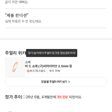
같이 끼면 예뻐요.
"
제품 컨디션
"
실제 착용은 두 번 정도에요.
주얼리 위키
정가·실거래가·주얼리 토크로 정보공유까지!
쇼메
비 드 쇼메 (구)비마이러브 2.5mm 링
로즈/핑크골드
세미 파베
모델 별 주얼리 위키 보기
정가 추이
26년 6월, 4개월만에
되었어요.
3% 인상