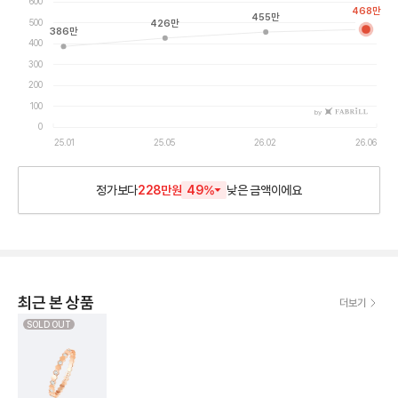
600
468
만
455
만
500
426
만
386
만
400
300
200
100
by
0
25.01
25.05
26.02
26.06
정가보다
228만원
49
%
낮은
금액이에요
최근 본 상품
더보기
SOLD OUT