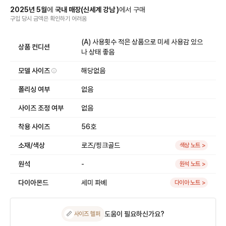
2025
년
5
월
에
국내 매장
(
신세계 강남
)
에서
구매
구입 당시 금액
은
확인하기 어려움
(A) 사용횟수 적은 상품으로 미세 사용감 있으
상품 컨디션
나 상태 좋음
모델 사이즈
해당없음
폴리싱 여부
없음
사이즈 조정 여부
없음
착용 사이즈
56호
소재/색상
로즈/핑크골드
색상 노트 >
원석
-
원석 노트 >
다이아몬드
세미 파베
다이아 노트 >
도움이 필요하신가요?
📏
사이즈 헬퍼