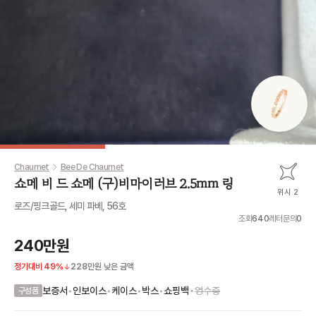
Chaumet
Bee De Chaumet
쇼메 비 드 쇼메 (구)비마이러브 2.5mm 링
위시 2
로즈/핑크골드, 세미 파베, 56호
조회
640
레터문의
0
240만원
정가대비
49
%
228만원
낮은 금액
•
보증서
•
인보이스
•
케이스
•
박스
•
쇼핑백
영수증
구성품