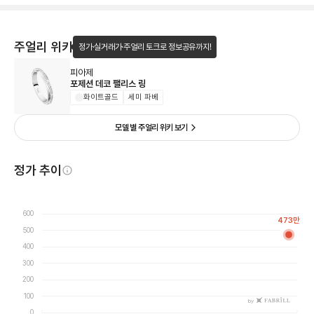
주얼리 위키
정가·실거래가·주얼리 토크로 정보공유까지!
피아제
포제션 데코 팰리스 링
화이트골드
세미 파베
모델 별 주얼리 위키 보기
정가 추이
600
473
만
500
400
300
200
100
by
0