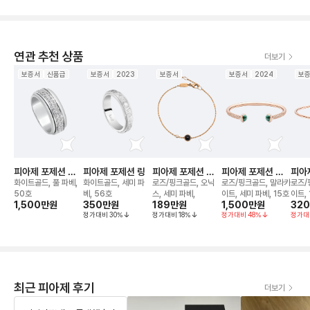
연관 추천 상품
더보기
보증서
신품급
보증서
2023
보증서
보증서
2024
보
피아제 포제션 웨
피아제 포제션 링
피아제 포제션 브
피아제 포제션 오
피아
딩 밴드 링
레이슬릿
픈 뱅글 브레이슬
픈 
화이트골드, 풀 파베,
화이트골드, 세미 파
로즈/핑크골드, 오닉
로즈/핑크골드, 말라카
로즈/
릿
릿
50호
베, 56호
스, 세미 파베,
이트, 세미 파베, 15호
이트, 
1,500만
원
350만
원
189만
원
1,500만
원
32
정가대비
30
%
정가대비
18
%
정가대비
48
%
정가대
최근 피아제 후기
더보기