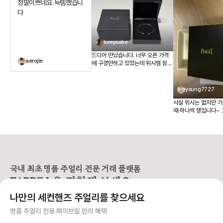
정말이쁘네요 득템했습니
다
keepsake
드디어 만났습니다. 너무 오른 가격
aerojle
에 구경만하고 있었는데 위시템 장착
했어요 :) 페이브릴 감사합니다!
young7727
사실 위시는 없지만 
때 하나씩 쟁입니다~ 
그날그날 땡기는게 있잖아요
고다니면 새것이좋은데 그런스타
은아니고 잘하다가 안
막쓰기도 하고 그래서
일후 몇년산처럼 변해있어요. 요기를
우연히 귀웃대다가 처
보내봤는데 판매자분들
국내 최초 명품 주얼리 전문 거래 플랫폼
절하시고..ㅠㅎㅎㅎ 
FABRILL을 경험해 보세요.
고. 카톡 고객센터는 또 왜케 답이 빠
르신지~ 전체적으로 
나만의 세컨핸즈 주얼리를 찾으세요
순간이 깔끔하네요~
사기 걱정 없는 안전 결제
명품 주얼리 전용 페이브릴 만의 혜택