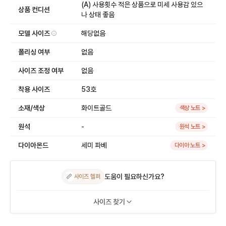
(A) 사용횟수 적은 상품으로 미세 사용감 있으
상품 컨디션
나 상태 좋음
모델 사이즈
해당없음
폴리싱 여부
없음
사이즈 조정 여부
없음
착용 사이즈
53호
소재/색상
화이트골드
색상 노트 >
원석
-
원석 노트 >
다이아몬드
세미 파베
다이아 노트 >
도움이 필요하신가요?
📏
사이즈 헬퍼
사이즈 찾기