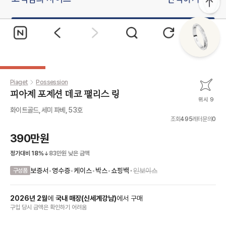
Piaget
Possession
피아제 포제션 데코 팰리스 링
위시 9
화이트골드, 세미 파베, 53호
조회
495
레터문의
0
390만원
정가대비
18
%
83만원
낮은 금액
•
보증서
•
영수증
•
케이스
•
박스
•
쇼핑백
인보이스
구성품
2026
년
2
월
에
국내 매장
(
신세계강남
)
에서
구매
구입 당시 금액
은
확인하기 어려움