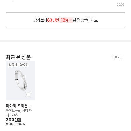
26.06
정가보다
83만원
18
%
낮은
금액이에요
최근 본 상품
더보기
보증서
2026
피아제 포제션 데
코 팰리스 링
화이트골드, 세미 파
베, 53호
390만
원
정가대비
18
%