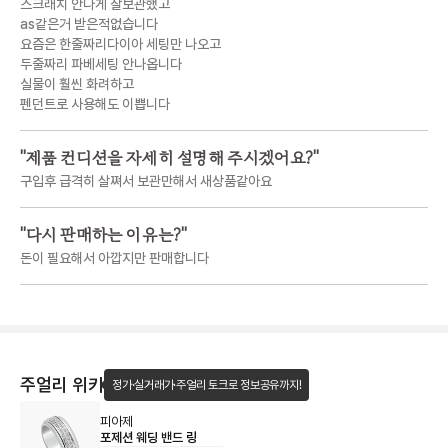
스크래치 안나게 잘보관했고
as같은거 받은적없습니다
요즘은 한줄짜리다이아 세팅만 나오고
두줄짜리 파베세팅 안나옵니다
실물이 훨씬 화려하고
펜던트로 사용해도 이쁩니다
"
제품 컨디션을 자세히 설명해 주시겠어요?
"
구입후 급격히 살쪄서 보관만해서 새상품같아요
"
다시 판매하는 이유는?
"
돈이 필요해서 아깝지만 판매합니다
주얼리 위키
정가·실거래가·주얼리 토크로 정보공유까지!
피아제
포제션 웨딩 밴드 링