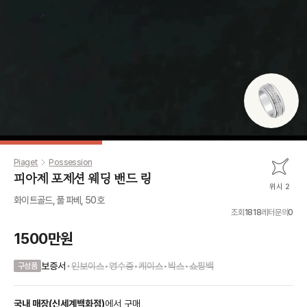
Piaget
Possession
피아제 포제션 웨딩 밴드 링
위시 2
화이트골드, 풀 파베, 50호
조회
1818
레터문의
0
1500만원
•
보증서
인보이스
•
영수증
•
케이스
•
박스
•
쇼핑백
구성품
국내 매장
(
신세계백화점
)
에서
구매