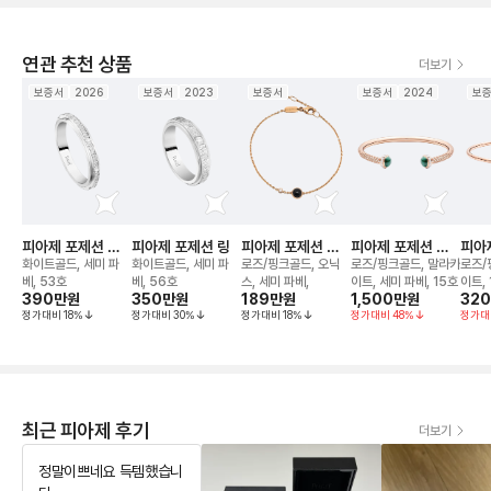
연관 추천 상품
더보기
보증서
2026
보증서
2023
보증서
보증서
2024
보
피아제 포제션 데
피아제 포제션 링
피아제 포제션 브
피아제 포제션 오
피아
코 팰리스 링
레이슬릿
픈 뱅글 브레이슬
픈 
화이트골드, 세미 파
화이트골드, 세미 파
로즈/핑크골드, 오닉
로즈/핑크골드, 말라카
로즈/
릿
릿
베, 53호
베, 56호
스, 세미 파베,
이트, 세미 파베, 15호
이트, 
390만
원
350만
원
189만
원
1,500만
원
32
정가대비
18
%
정가대비
30
%
정가대비
18
%
정가대비
48
%
정가대
최근 피아제 후기
더보기
정말이쁘네요 득템했습니