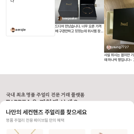
다
keepsake
드디어 만났습니다. 너무 오른 가격
aerojle
에 구경만하고 있었는데 위시템 장착
했어요 :) 페이브릴 감사합니다!
young7727
사실 위시는 없지만 
때 하나씩 쟁입니다~ 
그날그날 땡기는게 있잖아요
고다니면 새것이좋은데 그런스타
은아니고 잘하다가 안
막쓰기도 하고 그래서
일후 몇년산처럼 변해있어요. 요기를
우연히 귀웃대다가 처
보내봤는데 판매자분들
국내 최초 명품 주얼리 전문 거래 플랫폼
절하시고..ㅠㅎㅎㅎ 
FABRILL을 경험해 보세요.
고. 카톡 고객센터는 또 왜케 답이 빠
르신지~ 전체적으로 
나만의 세컨핸즈 주얼리를 찾으세요
순간이 깔끔하네요~
사기 걱정 없는 안전 결제
명품 주얼리 전용 페이브릴 만의 혜택
구매자가 원하는 수단으로 안전하게 결제할 수 있으며 페이브릴에서 결제 대금을 보관, 정품이 아
니면 반환해 드려요.