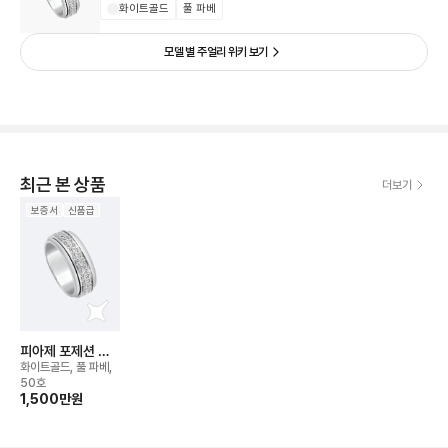
화이트골드
풀 파베
모델 별 주얼리 위키 보기
최근 본 상품
더보기
보증서
신품급
피아제 포제션 웨
딩 밴드 링
화이트골드, 풀 파베,
50호
1,500만
원