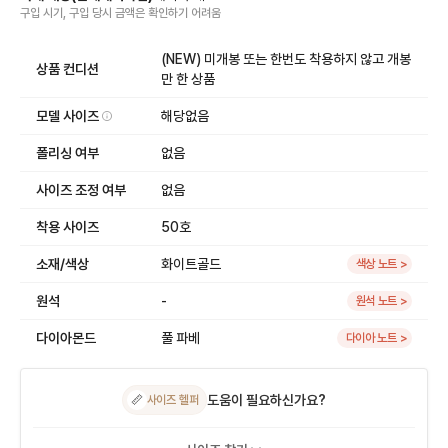
구입 시기, 구입 당시 금액
은
확인하기 어려움
(NEW) 미개봉 또는 한번도 착용하지 않고 개봉
상품 컨디션
만 한 상품
모델 사이즈
해당없음
폴리싱 여부
없음
사이즈 조정 여부
없음
착용 사이즈
50호
소재/색상
화이트골드
색상 노트 >
원석
-
원석 노트 >
다이아몬드
풀 파베
다이아 노트 >
도움이 필요하신가요?
📏
사이즈 헬퍼