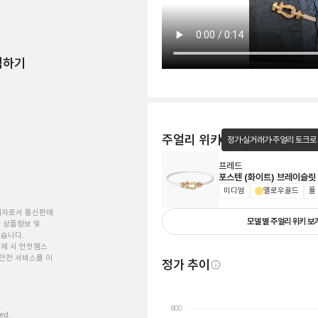
험하기
주얼리 위키
정가·실거래가·주얼리 토크로
프레드
포스텐 (화이트) 브레이슬릿
미디엄
옐로우골드
풀
개자로서 통신판매
모델 별 주얼리 위키 보
 상품정보 및
있습니다.
제 시 언컷젬스
안전 서비스를 이
정가 추이
800
ved.