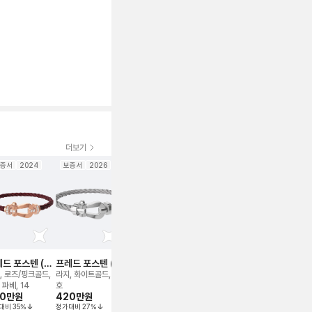
더보기
증서
2024
보증서
2026
보증서
2026
드 포스텐 (가
프레드 포스텐 (스
프레드 포스텐 (버
프레드 포스텐 (스
프레드 포스텐
 브레이슬릿
틸) 브레이슬릿
클만) 브레이슬릿
틸) 브레이슬릿
넷) 브레이
, 로즈/핑크골드,
라지, 화이트골드, 18
라지, 로즈/핑크골드,
라지, 화이트골드, 라
미디엄, 로즈/
 파베, 14
호
버클only
지
드, 미디움
90만
원
420만
원
299만
원
490만
원
440만
원
대비
35
%
정가대비
27
%
정가대비
38
%
정가대비
14
%
정가대비
7
%