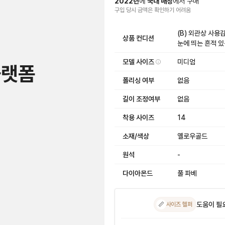
2022
년
에
국내 매장
에서
구매
구입 당시 금액
은
확인하기 어려움
(B) 외관상 사
상품 컨디션
눈에 띄는 흔적 
모델 사이즈
미디엄
플랫폼
폴리싱 여부
없음
길이 조정여부
없음
착용 사이즈
14
소재/색상
옐로우골드
원석
-
다이아몬드
풀 파베
도움이 필
📏
사이즈 헬퍼