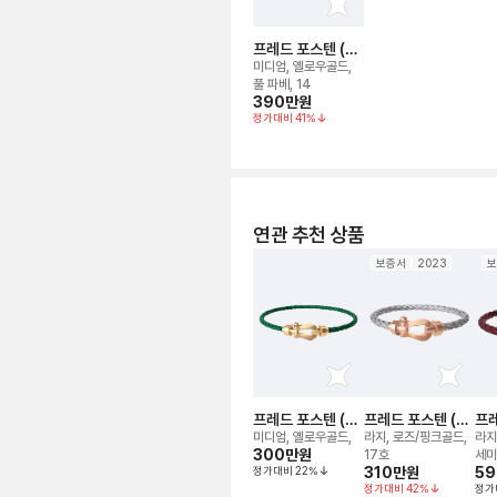
프레드 포스텐 (화
이트) 브레이슬릿
미디엄, 옐로우골드,
풀 파베, 14
390만
원
정가대비
41
%
연관 추천 상품
보증서
2023
보
프레드 포스텐 (에
프레드 포스텐 (스
프레
메랄드) 브레이슬
틸) 브레이슬릿
넷)
미디엄, 옐로우골드,
라지, 로즈/핑크골드,
라지
릿
300만
원
17호
세미
정가대비
22
%
310만
원
5
정가대비
42
%
정가