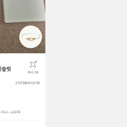
이슬릿
위시 28
조회
736
레터문의
3
•
박스
•
쇼핑백