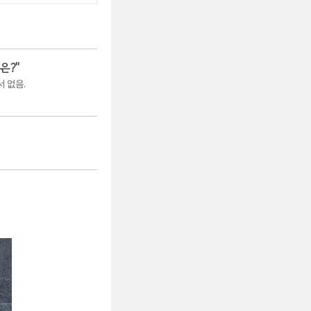
은?
"
 없음.