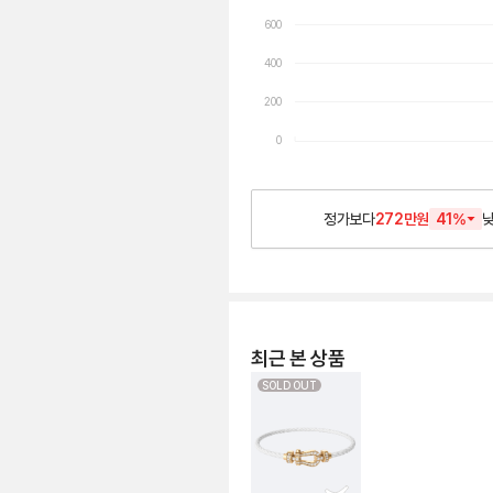
600
400
200
0
정가보다
272만원
41
%
최근 본 상품
SOLD OUT