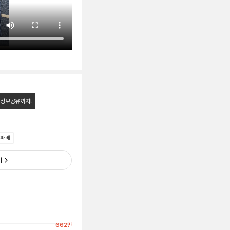
 정보공유까지!
 파베
기
662
만