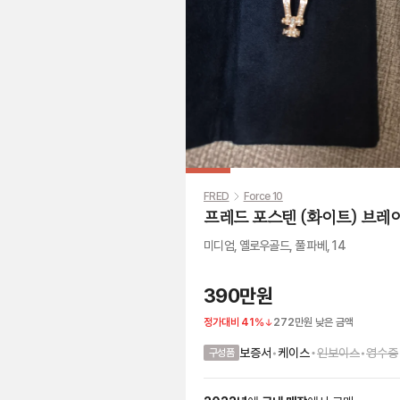
FRED
Force 10
프레드 포스텐 (화이트) 브레
미디엄, 옐로우골드, 풀 파베, 14
390만원
정가대비
41
%
272만원
낮은 금액
•
보증서
•
케이스
인보이스
•
영수증
구성품