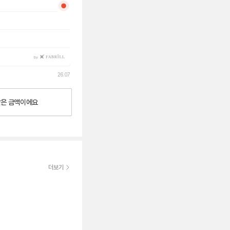
by
26.07
낮은
금액이에요
더보기