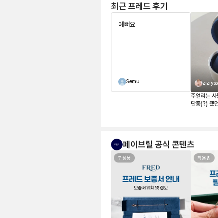
최근 프레드 후기
예뻐요
Semu
ziziys
주얼리는 사
단종(?) 됐
자마자 바로
스텐 화골 목걸이와 레이어드해서 착
용하고 다니
롱하고 예쁩
페이브릴 공식 콘텐츠
구성품
착용법