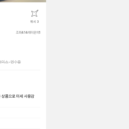
위시 3
조회
414
레터문의
1
보이스
•
영수증
은 상품으로 미세 사용감