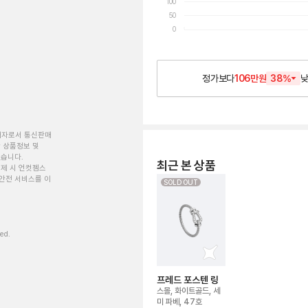
100
50
0
정가보다
106만원
38
%
개자로서 통신판매
 상품정보 및
있습니다.
최근 본 상품
제 시 언컷젬스
안전 서비스를 이
SOLD OUT
ved.
프레드 포스텐 링
스몰, 화이트골드, 세
미 파베, 47호