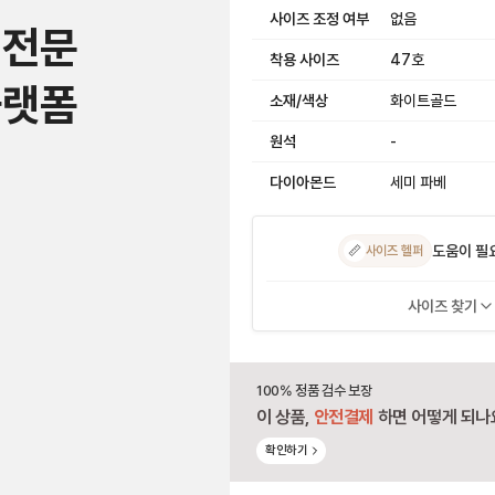
사이즈 조정 여부
없음
 전문
착용 사이즈
47호
플랫폼
소재/색상
화이트골드
원석
-
다이아몬드
세미 파베
도움이 필
📏
사이즈 헬퍼
사이즈 찾기
100% 정품 검수 보장
이 상품,
안전결제
하면 어떻게 되나
확인하기