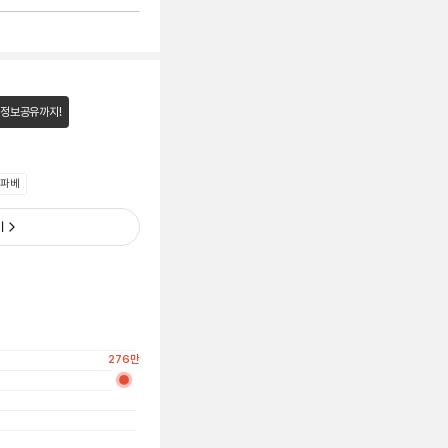
 정보공유까지!
 파베
기
276
만