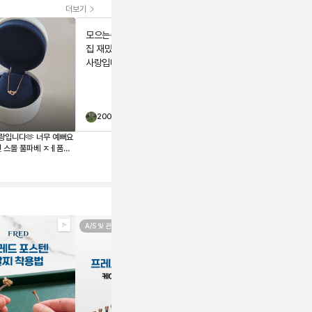
더보기
모으는중이예요 깔별 수
집 재밌어요~` 주얼리는
사랑입니다🫶
200프로
s
12321뿡
랑입니다🫶 너무 예뻐요
페이블리에서 프레드 포스텐 팔찌를
던 스몰 풀파베 ㅈㅔ품보
구매했는데 정말 만족스러운 거래였
 구매했어요~ 기존에 포
습니다. 😊 상품 상태가 설명 그대로
였고, 정품 검수까지 거쳐 안심하고
는데 과하지않거 너무 영
구매할 수 있었습니다. 포장도 꼼꼼
니답🩷
했고 배송도 빨라 기분 좋게 받아봤
어요. 평소 갖고 싶었던 제품을 좋은
가격에 구매할 수 있어 더욱 만족합
A/S 및 관리법
니다. 믿을 수 있는 명품 중고 거래 플
레이어드
랫폼을 찾는다면 페이블리를 추천하
고 싶습니다. 다음에도 좋은 상품이
있으면 또 이용할 예정입니다! 주얼
리는 사랑입니다🫶