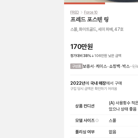
FRED
Force 10
프레드 포스텐 링
스몰, 화이트골드, 세미 파베, 47호
170만원
정가대비
38
%
106만원
낮은 금액
•
보증서
•
케이스
•
쇼핑백
•
박스
인
구성품
2022
년
에
국내 매장
에서
구매
구입 당시 금액
은
확인하기 어려움
(A) 사용횟수 적
상품 컨디션
있으나 상태 좋음
모델 사이즈
스몰
폴리싱 여부
없음