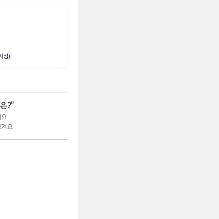
시점)
은?
"
에요
생겨요