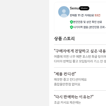
Semu
Master
판매중
11
건
|
거래완료
53
건
본인인증 및 성인 확인 완료
사기이력 없음 (본인인증 조회 
상품 스토리
"
구매자에게 전달하고 싶은 내용
여름에 끼면 너무 예쁜 포스텐 화골 링이
다이아 반짝임 좋고 꼬임링이라 기스 안 
"
제품 컨디션
"
깨끗한 중고 컨디션이에요
흠잡을만한점 없어요
"
다시 판매하는 이유는?
"
조금 커서요 제손에는