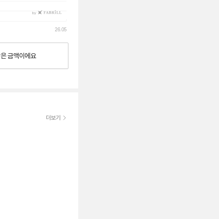
by
26.05
낮은
금액이에요
더보기