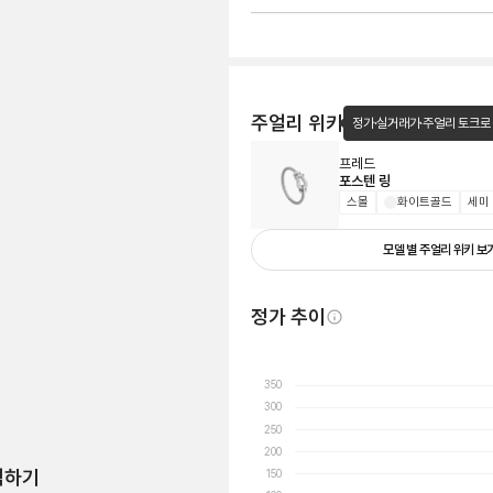
주얼리 위키
정가·실거래가·주얼리 토크로
프레드
포스텐 링
스몰
화이트골드
세미
모델 별 주얼리 위키 보
정가 추이
350
300
250
200
험하기
150