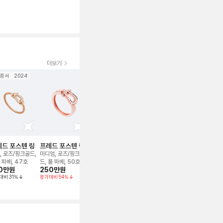
더보기
증서
2024
보증서
보증서
2026
보증서
20
드 포스텐 링
프레드 포스텐 링
프레드 포스텐 링
프레드 포스텐 링
프레드 프리
먼 네크리스
, 로즈/핑크골드,
미디엄, 로즈/핑크골
미디엄, 로즈/핑크골
스몰, 옐로우골드, 풀
스몰, 로즈/핑
 파베, 47호
드, 풀 파베, 50호
드, 풀 파베, 54
파베, 53
마더오브펄, 
0만
원
250만
원
299만
원
220만
원
280만
원
트, 세미 파베,
대비
31
%
정가대비
54
%
정가대비
45
%
정가대비
15
%