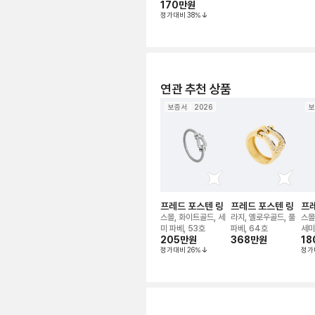
170만
원
정가대비
38
%
연관 추천 상품
보증서
2026
보
프레드 포스텐 링
프레드 포스텐 링
프레
스몰, 화이트골드, 세
라지, 옐로우골드, 풀
스몰
미 파베, 53호
파베, 64호
세미
205만
원
368만
원
18
정가대비
26
%
정가