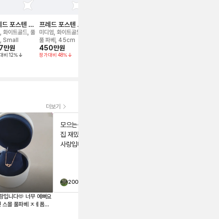
드 포스텐 네
프레드 포스텐 네
프레드 포스텐 네
프레드 포스텐 네
프레드 포스
리스
크리스
크리스
크리스
이즈 네크리
, 화이트골드, 풀
미디엄, 화이트골드,
스몰, 옐로우골드, 풀
미디엄, 로즈/핑크골
로즈/핑크골드,
 Small
풀 파베, 45cm
파베
드, 세미 파베, 미듐
파베, 38,42
7만
원
450만
원
250만
원
390만
원
615만
원
대비
12
%
정가대비
48
%
정가대비
18
%
정가대비
36
%
정가대비
16
%
더보기
모으는중이예요 깔별 수
집 재밌어요~` 주얼리는
사랑입니다🫶
200프로
s
12321뿡
랑입니다🫶 너무 예뻐요
페이블리에서 프레드 포스텐 팔찌를
던 스몰 풀파베 ㅈㅔ품보
구매했는데 정말 만족스러운 거래였
 구매했어요~ 기존에 포
습니다. 😊 상품 상태가 설명 그대로