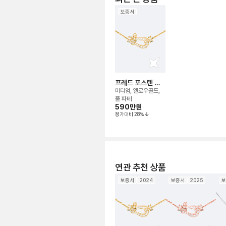
보증서
프레드 포스텐 네
크리스
미디엄, 옐로우골드,
풀 파베
590만
원
정가대비
28
%
연관 추천 상품
보증서
2024
보증서
2025
보