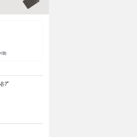
시점)
은?
"