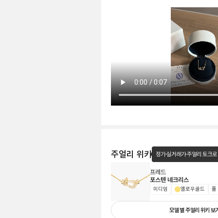
주얼리 위키
정가·실거래가·주얼리 토크로
프레드
포스텐 네크리스
미디엄
옐로우골드
풀
모델 별 주얼리 위키 보