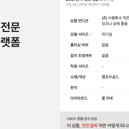
구입 당시 금액
은
확인하기 어려움
(A) 사용횟수 적
상품 컨디션
 전문
있으나 상태 좋음
모델 사이즈
미디엄
플랫폼
폴리싱 여부
없음
길이 조정여부
없음
착용 사이즈
-
소재/색상
옐로우골드
원석
-
다이아몬드
풀 파베
100% 정품 검수 보장
이 상품,
안전결제
하면 어떻게 되나