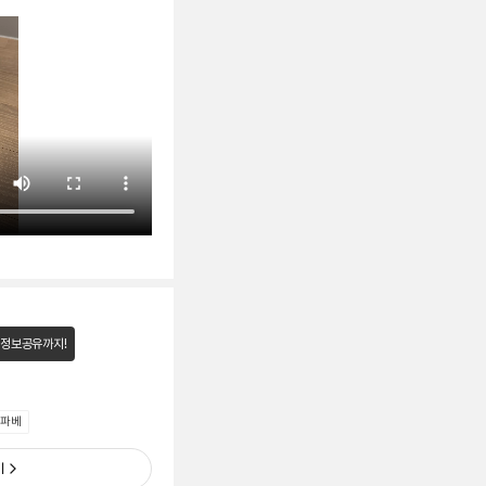
 정보공유까지!
 파베
기