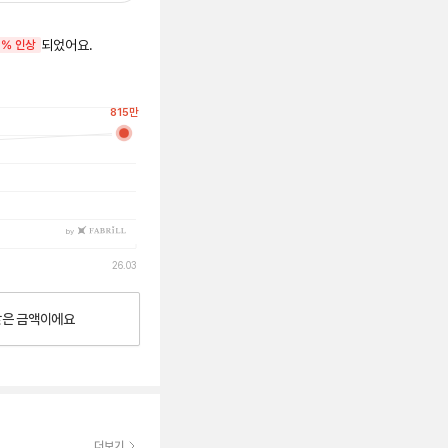
되었어요.
7% 인상
815
만
by
26.03
낮은
금액이에요
더보기