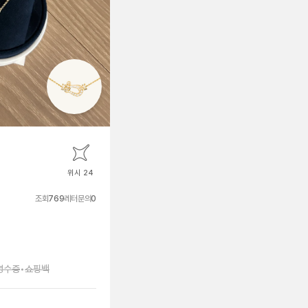
위시 24
조회
769
레터문의
0
영수증
•
쇼핑백