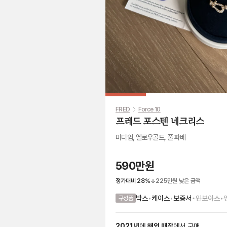
FRED
Force 10
프레드 포스텐 네크리스
미디엄, 옐로우골드, 풀 파베
590만원
정가대비
28
%
225만원
낮은 금액
•
박스
•
케이스
•
보증서
인보이스
•
구성품
2021
년
에
해외 매장
에서
구매