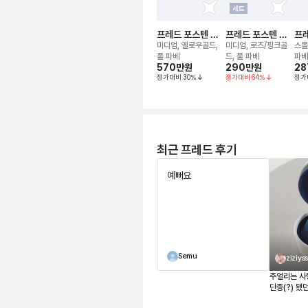
세트
프레드 포스텐 네
프레드 포스텐 네
프레
크리스
크리스
크
미디엄, 옐로우골드,
미디엄, 로즈/핑크골
스몰
풀 파베
드, 풀 파베
파베,
570만
원
290만
원
28
정가대비
30
%
정가대비
64
%
정가
최근 프레드 후기
예뻐요
Semu
ziziys
주얼리는 사
단종(?) 됐
자마자 바로