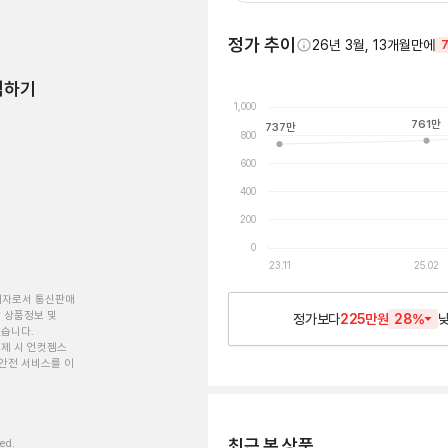
정가 추이
26년 3월, 13개월만에
험하기
1,000
761
만
737
만
800
600
400
200
0
23.11
25.02
개자로서 통신판매
 상품정보 및
정가보다
225만원
28
%
있습니다.
제 시 언컷젬스
안전 서비스를 이
최근 본 상품
ved.