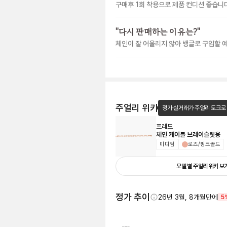
구매후 1회 착용으로 제품 컨디션 좋습니다
"
다시 판매하는 이유는?
"
체인이 잘 어울리지 않아 뱅글로 구입할 
주얼리 위키
정가·실거래가·주얼리 토크로
프레드
체인 케이블 브레이슬릿용
미디엄
로즈/핑크골드
모델 별 주얼리 위키 보
정가 추이
26년 3월, 8개월만에
5