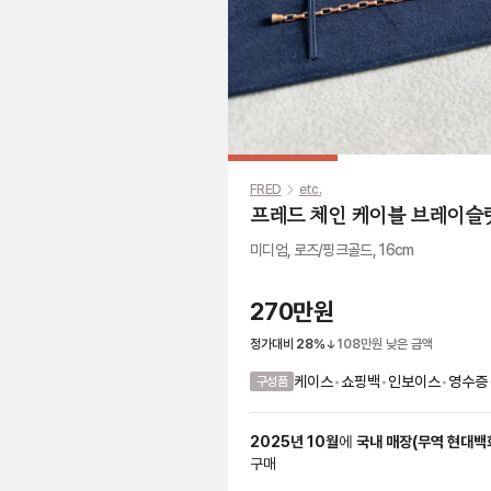
FRED
etc.
프레드 체인 케이블 브레이슬
미디엄, 로즈/핑크골드, 16cm
270만원
정가대비
28
%
108만원
낮은 금액
케이스
•
쇼핑백
•
인보이스
•
영수증
구성품
2025
년
10
월
에
국내 매장
(
무역 현대백
구매