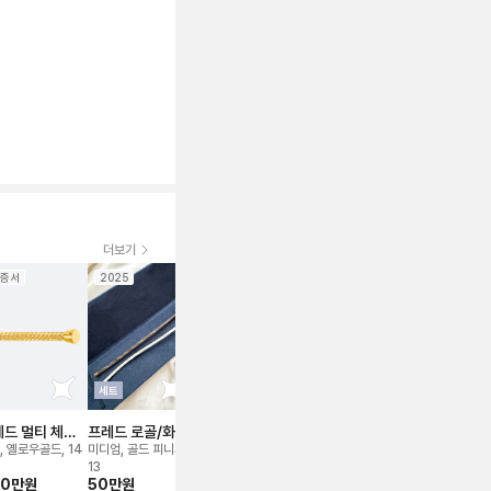
더보기
증서
2025
보증서
2025
보증서
2022
세트
드 멀티 체인
프레드 로골/화이
프레드 브레이슬릿
프레드 멀티 체인
프레드 화골
이블 브레이슬릿
트 케이블 브레이
케이블 브레이슬릿
그레이 케이
, 옐로우골드, 14
미디엄, 골드 피니시,
미디엄, 로즈/핑크골
미디엄, 화이트골드,
미디엄, 스틸, 
슬릿용
용
레이슬릿용
16만
원
13
드, 15호
14호
90만
원
50만
원
28만
원
220만
원