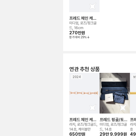
프레드 체인 케이
블 브레이슬릿용
미디엄, 로즈/핑크골
드, 16cm
270만
원
정가대비
29
%
연관 추천 상품
2024
보
프레드 체인 케이
프레드 핑골/토프
프레
블 브레이슬릿용
케이블 브레이슬릿
케
라지, 로즈/핑크골드,
미디엄, 로즈/핑크골
라지
용
용
14호, 케이블만
드, 14호
호
650만
원
29만 9,999
원
4