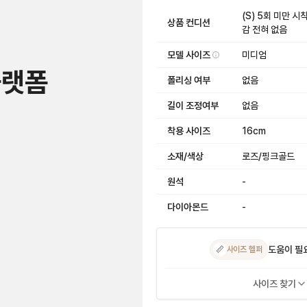
(S) 5회 미만 
상품 컨디션
감 전혀 없음
모델 사이즈
미디엄
플랫폼
폴리싱 여부
없음
길이 조정여부
없음
착용 사이즈
16cm
소재/색상
로즈/핑크골드
원석
-
다이아몬드
-
도움이 필
📏
사이즈 헬퍼
사이즈 찾기