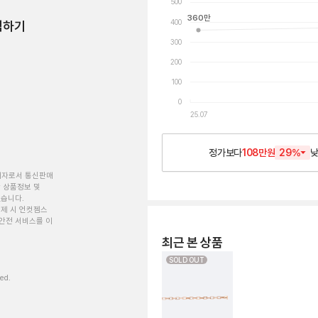
500
360
만
400
험하기
300
200
100
0
25.07
정가보다
108만원
29
%
개자로서 통신판매
 상품정보 및
있습니다.
제 시 언컷젬스
안전 서비스를 이
최근 본 상품
SOLD OUT
ved.