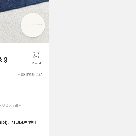
릿용
위시 4
조회
361
레터문의
1
•
보증서
•
박스
화점
)
에서
360
만원
에