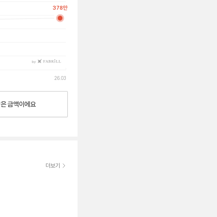
378
만
by
26.03
낮은
금액이에요
더보기