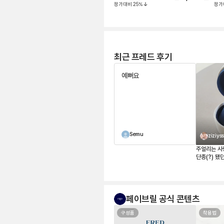
정가대비
25
%
정가
최근 프레드 후기
예뻐요
Semu
ziziys
주얼리는 사
단종(?) 됐
자마자 바로
스텐 화골 목걸이와 레이어드해서 착
용하고 다니
롱하고 예쁩
페이브릴 공식 콘텐츠
구성품
착용법