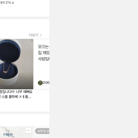
대비
21
%
정가대비
35
%
더보기
모으는중이예요 깔별 수
집 재밌어요~` 주얼리는
사랑입니다🫶
200프로
s
12321뿡
랑입니다🫶 너무 예뻐요
페이블리에서 프레드 포스텐 팔찌를
던 스몰 풀파베 ㅈㅔ품보
구매했는데 정말 만족스러운 거래였
 구매했어요~ 기존에 포
습니다. 😊 상품 상태가 설명 그대로
였고, 정품 검수까지 거쳐 안심하고
는데 과하지않거 너무 영
구매할 수 있었습니다. 포장도 꼼꼼
니답🩷
했고 배송도 빨라 기분 좋게 받아봤
어요. 평소 갖고 싶었던 제품을 좋은
가격에 구매할 수 있어 더욱 만족합
A/S 및 관리법
니다. 믿을 수 있는 명품 중고 거래 플
레이어드
랫폼을 찾는다면 페이블리를 추천하