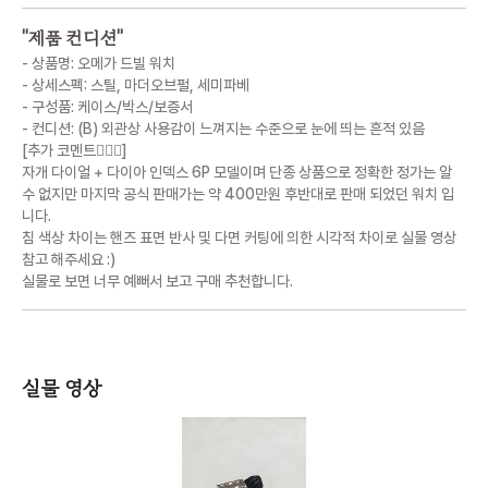
"
제품 컨디션
"
- 상품명: 오메가 드빌 워치
- 상세스펙: 스틸, 마더오브펄, 세미파베
- 구성품: 케이스/박스/보증서
- 컨디션: (B) 외관상 사용감이 느껴지는 수준으로 눈에 띄는 흔적 있음
[추가 코멘트💁🏻‍♀️]
자개 다이얼 + 다이아 인덱스 6P 모델이며 단종 상품으로 정확한 정가는 알
수 없지만 마지막 공식 판매가는 약 400만원 후반대로 판매 되었던 워치 입
니다.
침 색상 차이는 핸즈 표면 반사 및 다면 커팅에 의한 시각적 차이로 실물 영상
참고 해주세요 :)
실물로 보면 너무 예뻐서 보고 구매 추천합니다.
실물 영상