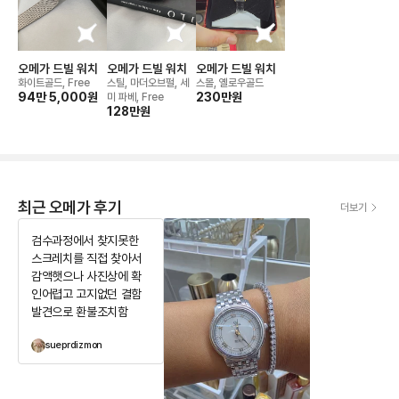
오메가 드빌 워치
오메가 드빌 워치
오메가 드빌 워치
화이트골드, Free
스틸, 마더오브펄, 세
스몰, 옐로우골드
94만 5,000
원
230만
원
미 파베, Free
128만
원
최근 오메가 후기
더보기
검수과정에서 찾지못한
스크레치를 직접 찾아서
감액햇으나 사진상에 확
인어렵고 고지없던 결함
발견으로 환불조치함
sueprdizmon