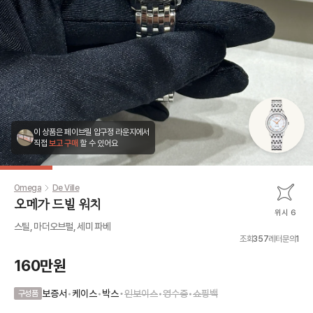
이 상품은 페이브릴 압구정 라운지에서
직접
보고 구매
할 수 있어요
Omega
De Ville
오메가 드빌 워치
위시 6
스틸, 마더오브펄, 세미 파베
조회
357
레터문의
1
160만원
•
보증서
•
케이스
•
박스
인보이스
•
영수증
•
쇼핑백
구성품