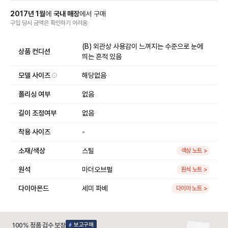
2017
년
1
월
에
국내 매장
에서
구매
구입 당시 금액
은
확인하기 어려움
(B) 외관상 사용감이 느껴지는 수준으로 눈에
상품 컨디션
띄는 흔적 있음
모델 사이즈
해당없음
폴리싱 여부
없음
길이 조정여부
없음
착용 사이즈
-
소재/색상
스틸
색상 노트 >
원석
마더오브펄
원석 노트 >
다이아몬드
세미 파베
다이아 노트 >
100% 정품 검수 보장
보고구매