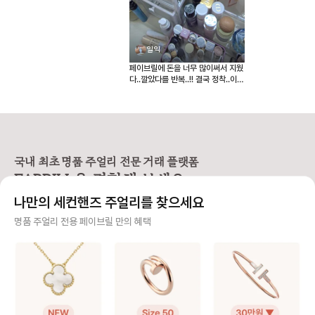
일익
페이브릴에 돈을 너무 많이써서 지웠
다..깔았다를 반복..!! 결국 정착..이제
매장에선 못사겠어요ㅠㅠ!!! 너무 이
쁜 시계 득템했습니다♡♡ 영롱 그자
체에여! 찰떡이에요 위시템 장착했어
요
국내 최초 명품 주얼리 전문 거래 플랫폼
FABRILL을 경험해 보세요.
나만의 세컨핸즈 주얼리를 찾으세요
사기 걱정 없는 안전 결제
명품 주얼리 전용 페이브릴 만의 혜택
구매자가 원하는 수단으로 안전하게 결제할 수 있으며 페이브릴에서 결제 대금을 보관, 정품이 아
니면 반환해 드려요.
주얼리 전문 이중 검수
주얼리 검수에 특화된 페이브릴 검수팀과 전문 감정사가 컨디션 및 정품 여부를 철저하고 꼼꼼하
게 확인해요.