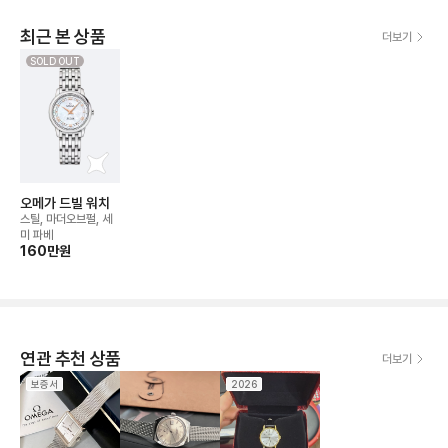
최근 본 상품
더보기
SOLD OUT
오메가 드빌 워치
스틸, 마더오브펄, 세
미 파베
160만
원
연관 추천 상품
더보기
보증서
2026