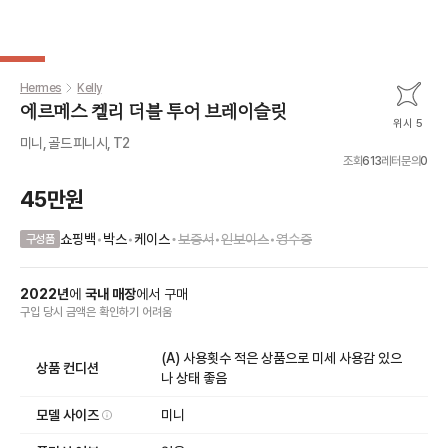
Hermes
Kelly
에르메스 켈리 더블 투어 브레이슬릿
위시 5
미니, 골드 피니시, T2
조회
613
레터문의
0
45만원
•
쇼핑백
•
박스
•
케이스
보증서
•
인보이스
•
영수증
구성품
2022
년
에
국내 매장
에서
구매
구입 당시 금액
은
확인하기 어려움
(A) 사용횟수 적은 상품으로 미세 사용감 있으
상품 컨디션
나 상태 좋음
모델 사이즈
미니