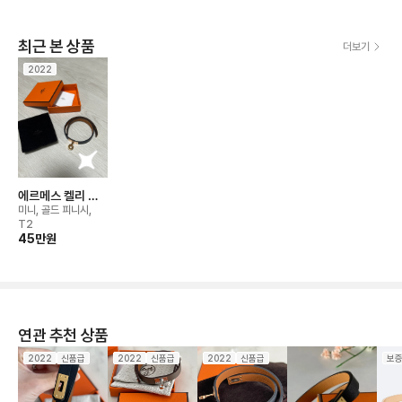
최근 본 상품
더보기
2022
에르메스 켈리 더
블 투어 브레이슬
미니, 골드 피니시,
릿
T2
45만
원
연관 추천 상품
2022
신품급
2022
신품급
2022
신품급
보