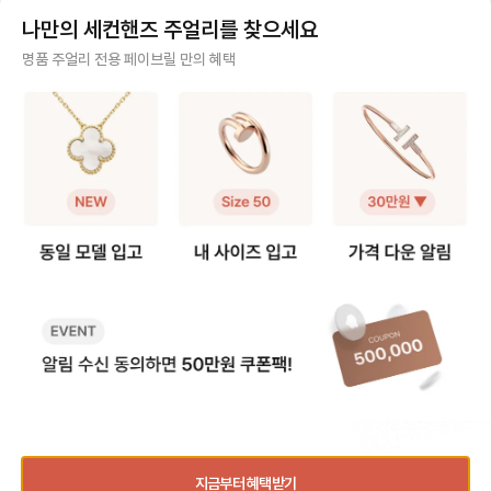
종일 명품 주얼리를 생각하는 사람들
나만의 세컨핸즈 주얼리를 찾으세요
은 과연 어떤 주얼리를 선택했을지,
평소 어떤 주얼리를 하고 다니는지
사기 걱정 없는 안전 결제
명품 주얼리 전용 페이브릴 만의 혜택
제가 소개해드릴게요! 리얼 모먼트의
착샷을 건지기 위해 열심히 일하고
구매자가 원하는 수단으로 안전하게 결제할 수 있으며 페이브릴에서 결제 대금을 보관, 정품이 아
있는 팀원들을 본의아니게 방해하고
니면 반환해 드려요.
"잠깐만"을 외쳐가며 사진을 찍어댄
부분에 대해서는 . . . . . . . . 무척 뿌
주얼리 전문 이중 검수
듯하게 생각합니다✌️ Ps. 위 친구들
은 페이브릴 합류 시점 주얼리에 크
주얼리 검수에 특화된 페이브릴 검수팀과 전문 감정사가 컨디션 및 정품 여부를 철저하고 꼼꼼하
게 관심이 없으셨던 분들임을 알려드
게 확인해요.
립니다. #명품주얼리매직 #페이브릴
효과 #견물생심
주얼리 전문 상담
주얼리 전문 지식을 토대로 사이즈, 가격대 등 주얼리를 거래하며 궁금할 수 있는 내용에 대한 밀
착 상담을 제공하고 있어요.
빠르고 확실한 물품 이동 과정
최적화된 검수 시스템으로 빠르고 효율적으로 물품이 이동될 뿐만 아니라, 이동 과정마다 알림톡
및 이미지로 확실하게 안내해 드려요.
💳 신용카드 최대 6개월 무이자 할부
지금부터 혜택받기