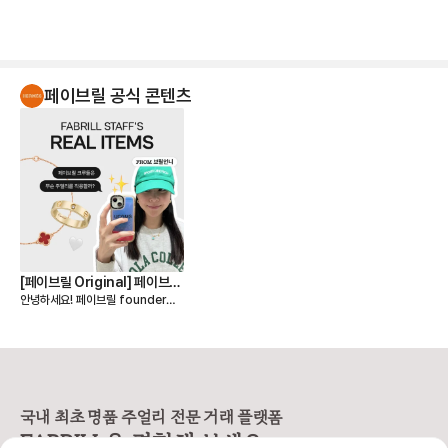
게되었습니다^^ 주얼리는
사랑입니다🫶 위시템 장
착했어요
페이브릴 공식 콘텐츠
[페이브릴 Original] 페이브릴
안녕하세요! 페이브릴 founder이
크루들은 무슨 주얼리를 착용할
자, 팀 페이브릴에서 맏언니를 맡고
까?
있는 브릴언니 정민정 입니다🙋‍♀️ "명
품 주얼리 전문 거래 플랫폼, 페이브
릴" 아시다시피, 저희 페이브릴은 명
품 주얼리를 전문적으로 다루는 서비
스이자 전용 공간입니다! 이렇게 특
별한 서비스를 만들어가고 있는 페이
국내 최초 명품 주얼리 전문 거래 플랫폼
브릴 크루들은 무슨 주얼리를 착용하
FABRILL을 경험해 보세요.
는지 혹시 궁금하지 않으세요? 하루