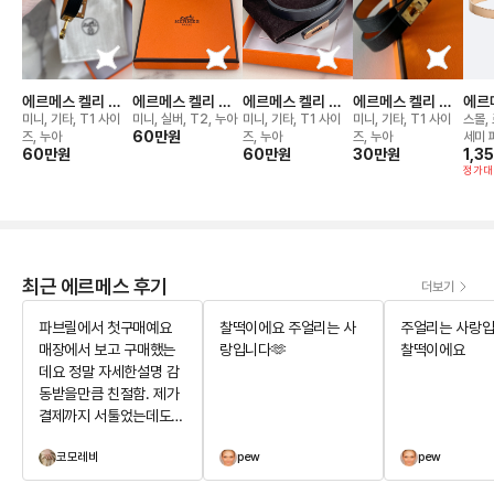
에르메스 켈리 더
에르메스 켈리 미
에르메스 켈리 더
에르메스 켈리 더
에르
블 투어 브레이슬
니 켈리 더블투어
블 투어 브레이슬
블 투어 브레이슬
레이
미니, 기타, T1 사이
미니, 실버, T2, 누아
미니, 기타, T1 사이
미니, 기타, T1 사이
스몰,
릿
브레이슬릿
60만
원
릿
릿
즈, 누아
즈, 누아
즈, 누아
세미 
60만
원
60만
원
30만
원
1,3
정가대
최근 에르메스 후기
더보기
파브릴에서 첫구매예요
찰떡이에요 주얼리는 사
주얼리는 사랑입
매장에서 보고 구매했는
랑입니다🫶
찰떡이에요
데요 정말 자세한설명 감
동받을만큼 친절함. 제가
결제까지 서툴었는데도
기다려주시면서 제가 민
코모레비
pew
pew
망하지않게 배려해주심에
아주 기분좋은 구매를 하