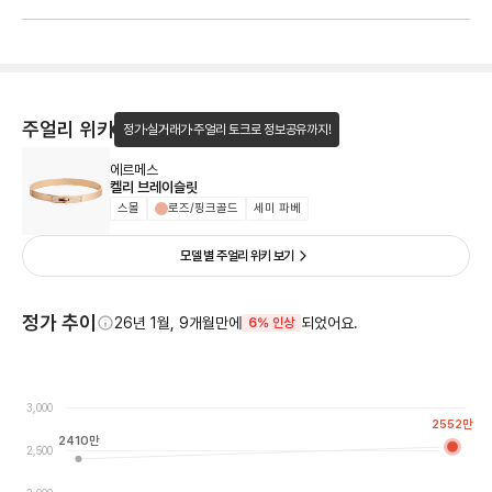
주얼리 위키
정가·실거래가·주얼리 토크로 정보공유까지!
에르메스
켈리 브레이슬릿
스몰
로즈/핑크골드
세미 파베
모델 별 주얼리 위키 보기
정가 추이
26년 1월, 9개월만에
되었어요.
6% 인상
3,000
2552
만
2410
만
2,500