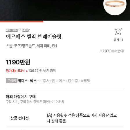
Hermes
Kelly
에르메스 켈리 브레이슬릿
위시 11
스몰, 로즈/핑크골드, 세미 파베, SH
조회
370
레터문의
1
1190만원
정가대비
53
%
1362만원
낮은 금액
•
케이스
•
박스
보증서
•
인보이스
•
영수증
•
쇼핑백
구성품
해외 매장
에서
구매
구입 시기, 구입 당시 금액
은
확인하기 어려움
(A) 사용횟수 적은 상품으로 미세 사용감 있으
상품 컨디션
나 상태 좋음