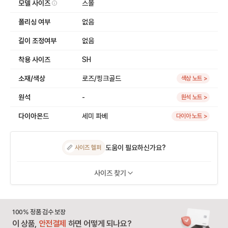
모델 사이즈
스몰
폴리싱 여부
없음
길이 조정여부
없음
착용 사이즈
SH
소재/색상
로즈/핑크골드
색상 노트 >
원석
-
원석 노트 >
다이아몬드
세미 파베
다이아 노트 >
도움이 필요하신가요?
📏
사이즈 헬퍼
사이즈 찾기
100% 정품 검수 보장
이 상품,
안전결제
하면 어떻게 되나요?