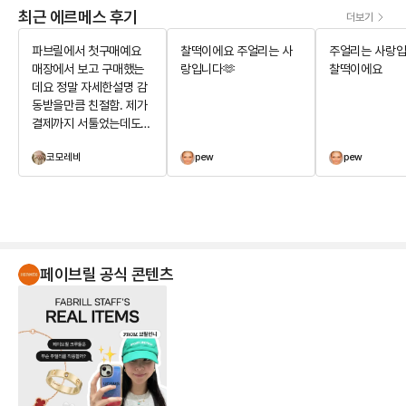
최근 에르메스 후기
더보기
파브릴에서 첫구매예요
찰떡이에요 주얼리는 사
주얼리는 사랑입
매장에서 보고 구매했는
랑입니다🫶
찰떡이에요
데요 정말 자세한설명 감
동받을만큼 친절함. 제가
결제까지 서툴었는데도
기다려주시면서 제가 민
코모레비
pew
pew
망하지않게 배려해주심에
아주 기분좋은 구매를 하
게되었습니다^^ 주얼리는
사랑입니다🫶 위시템 장
착했어요
페이브릴 공식 콘텐츠