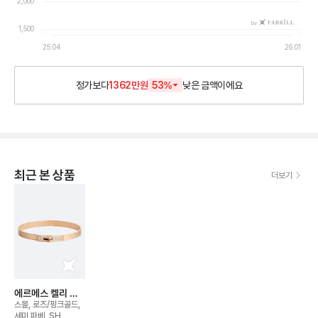
2,000
by
1,500
25.04
26.01
정가보다
1362만원
53
%
낮은
금액이에요
최근 본 상품
더보기
에르메스 켈리 브
레이슬릿
스몰, 로즈/핑크골드,
세미 파베, SH