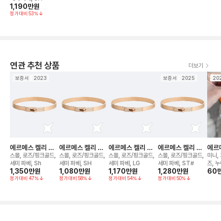
1,190만
원
정가대비
53
%
연관 추천 상품
더보기
보증서
2023
보증서
2025
20
에르메스 켈리 브
에르메스 켈리 브
에르메스 켈리 브
에르메스 켈리 브
에르
레이슬릿
레이슬릿
레이슬릿
레이슬릿
블 
스몰, 로즈/핑크골드,
스몰, 로즈/핑크골드,
스몰, 로즈/핑크골드,
스몰, 로즈/핑크골드,
미니, 
릿
세미 파베, Sh
세미 파베, SH
세미 파베, LG
세미 파베, ST#
즈, 
1,350만
원
1,080만
원
1,170만
원
1,280만
원
60
정가대비
47
%
정가대비
58
%
정가대비
54
%
정가대비
50
%