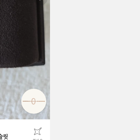
Next slide
슬릿