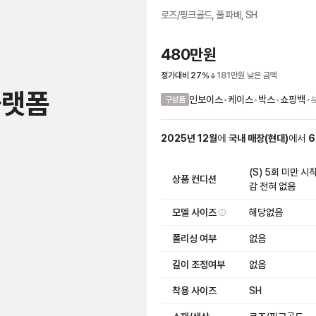
로즈/핑크골드, 풀 파베, SH
480만원
정가대비
27
%
181만원
낮은 금액
플랫폼
•
인보이스
•
케이스
•
박스
•
쇼핑백
구성품
2025
년
12
월
에
국내 매장
(
현대
)
에서
6
(S) 5회 미만 
상품 컨디션
감 전혀 없음
모델 사이즈
해당없음
폴리싱 여부
없음
길이 조정여부
없음
착용 사이즈
SH