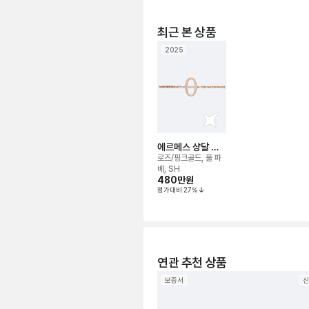
최근 본 상품
2025
에르메스 샹달 당
크레 브레이슬릿
로즈/핑크골드, 풀 파
베, SH
480만
원
정가대비
27
%
연관 추천 상품
보증서
신