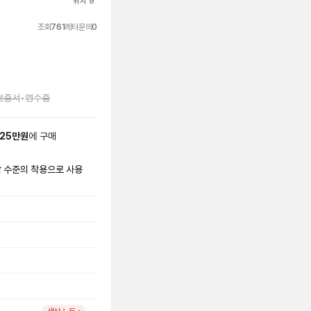
위시 9
조회
761
레터문의
0
보증서
•
영수증
25
만원
에
구매
시착 수준의 착용으로 사용