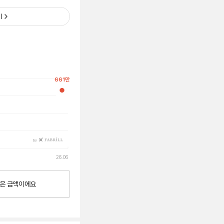
기
661
만
by
26.06
은
금액이에요