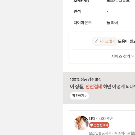
소재/색상
로즈/핑크골드
원석
-
다이아몬드
풀 파베
도움이 필
📏
사이즈 헬퍼
사이즈 찾기
100% 정품 검수 보장
이 상품,
안전결제
하면 어떻게 되나
확인하기
대지
・ 40대 후반
안전 판매자
본인 인증 및 사기 이력 조회가 포함된