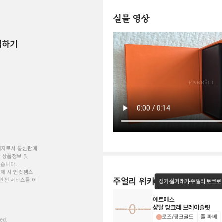
실물 영상
험하기
개자로서 통신판매
 상품정보 및
있습니다.
제 시 언컷젬스
주얼리 위키
안전 서비스를 이
정가·실거래가·주얼리 토크로
에르메스
샹달 당크레 브레이슬릿
로즈/핑크골드
풀 파베
ved.