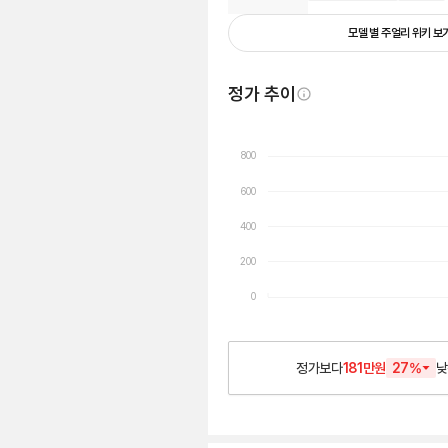
모델 별 주얼리 위키 보
정가 추이
800
600
400
200
0
정가보다
181만원
27
%
낮