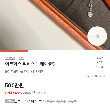
Hermes
etc.
에르메스 피네스 브레이슬릿
위시 31
화이트골드, 풀 파베, ST 사이즈
조회
2571
레터문의
1
500만원
정가대비
54
%
592만원
낮은 금액
•
인보이스
•
케이스
•
박스
보증서
•
영수증
•
쇼핑백
구성품