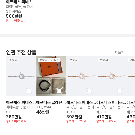
에르메스 피네스
브레이슬릿
화이트골드, 풀 파베,
ST 사이즈
500만
원
정가대비
54
%
연관 추천 상품
더보기
보증서
보증서
2025
보증서
보증서
20
에르메스 피네스
에르메스 글레난
에르메스 피네스
에르메스 피네스
에르
브레이슬릿
더블 투어 브레이
브레이슬릿
브레이슬릿
브레
화이트골드, 풀 파베,
기타, free
로즈/핑크골드, 풀 파
로즈/핑크골드, 풀 파
로즈/
슬릿
48만
원
ST
베, ST
베, SH
베, S
380만
원
398만
원
410만
원
46
정가대비
65
%
정가대비
62
%
정가대비
60
%
정가대