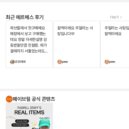
최근 에르메스 후기
더보기
파브릴에서 첫구매예요
찰떡이에요 주얼리는 사
주얼리는 사랑입
매장에서 보고 구매했는
랑입니다🫶
찰떡이에요
데요 정말 자세한설명 감
동받을만큼 친절함. 제가
결제까지 서툴었는데도
기다려주시면서 제가 민
코모레비
pew
pew
망하지않게 배려해주심에
아주 기분좋은 구매를 하
게되었습니다^^ 주얼리는
사랑입니다🫶 위시템 장
착했어요
페이브릴 공식 콘텐츠