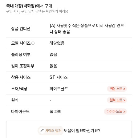
국내 매장
(
백화점
)
에서
구매
구입 시기, 구입 당시 금액
은
확인하기 어려움
(A) 사용횟수 적은 상품으로 미세 사용감 있으
상품 컨디션
나 상태 좋음
모델 사이즈
해당없음
폴리싱 여부
없음
길이 조정여부
없음
착용 사이즈
ST 사이즈
소재/색상
화이트골드
색상 노트 >
원석
-
원석 노트 >
다이아몬드
풀 파베
다이아 노트 >
도움이 필요하신가요?
📏
사이즈 헬퍼