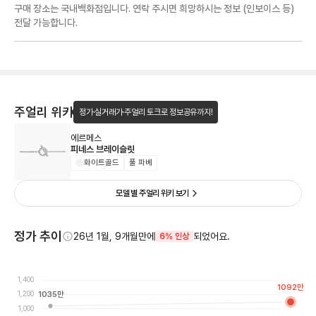
구매 장소는 국내백화점입니다. 연락 주시면 희망하시는 정보 (인보이스 등)
전달 가능합니다.
주얼리 위키
정가·실거래가·주얼리 토크로 정보공유까지!
에르메스
피네스 브레이슬릿
화이트골드
풀 파베
모델 별 주얼리 위키 보기
정가 추이
26년 1월, 9개월만에
되었어요.
6% 인상
1,400
1092
만
1,200
1035
만
1,000