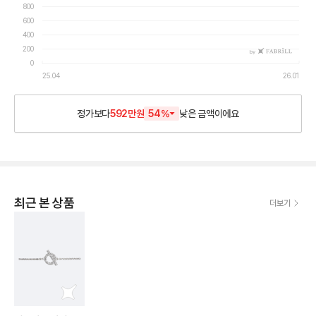
800
600
400
200
by
0
25.04
26.01
정가보다
592만원
54
%
낮은
금액이에요
최근 본 상품
더보기