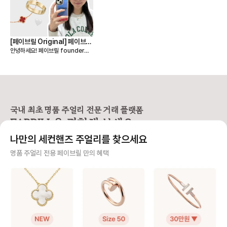
[페이브릴 Original] 페이브릴
안녕하세요! 페이브릴 founder이
크루들은 무슨 주얼리를 착용할
자, 팀 페이브릴에서 맏언니를 맡고
까?
있는 브릴언니 정민정 입니다🙋‍♀️ "명
품 주얼리 전문 거래 플랫폼, 페이브
릴" 아시다시피, 저희 페이브릴은 명
품 주얼리를 전문적으로 다루는 서비
스이자 전용 공간입니다! 이렇게 특
별한 서비스를 만들어가고 있는 페이
국내 최초 명품 주얼리 전문 거래 플랫폼
브릴 크루들은 무슨 주얼리를 착용하
FABRILL을 경험해 보세요.
는지 혹시 궁금하지 않으세요? 하루
종일 명품 주얼리를 생각하는 사람들
나만의 세컨핸즈 주얼리를 찾으세요
은 과연 어떤 주얼리를 선택했을지,
평소 어떤 주얼리를 하고 다니는지
사기 걱정 없는 안전 결제
명품 주얼리 전용 페이브릴 만의 혜택
제가 소개해드릴게요! 리얼 모먼트의
착샷을 건지기 위해 열심히 일하고
구매자가 원하는 수단으로 안전하게 결제할 수 있으며 페이브릴에서 결제 대금을 보관, 정품이 아
있는 팀원들을 본의아니게 방해하고
니면 반환해 드려요.
"잠깐만"을 외쳐가며 사진을 찍어댄
부분에 대해서는 . . . . . . . . 무척 뿌
주얼리 전문 이중 검수
듯하게 생각합니다✌️ Ps. 위 친구들
은 페이브릴 합류 시점 주얼리에 크
주얼리 검수에 특화된 페이브릴 검수팀과 전문 감정사가 컨디션 및 정품 여부를 철저하고 꼼꼼하
게 관심이 없으셨던 분들임을 알려드
게 확인해요.
립니다. #명품주얼리매직 #페이브릴