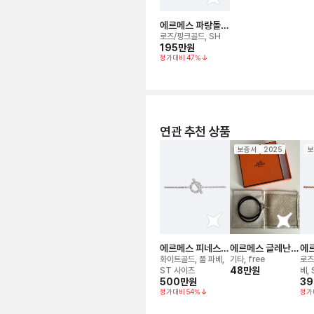
에르메스 파랑돌
브레이슬릿
로즈/핑크골드, SH
195만
원
정가대비
47
%
연관 추천 상품
보증서
2025
보
에르메스 피네스
에르메스 글레난
에
브레이슬릿
더블 투어 브레이
브
화이트골드, 풀 파베,
기타, free
로즈
슬릿
48만
원
ST 사이즈
베, 
500만
원
39
정가대비
54
%
정가