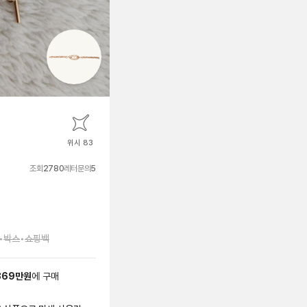
위시 83
조회
2780
레터문의
5
•
박스
•
쇼핑백
369
만원
에
구매