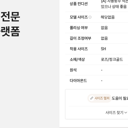
(A) 사용횟수 적
상품 컨디션
있으나 상태 좋음
 전문
모델 사이즈
해당없음
플랫폼
폴리싱 여부
없음
길이 조정여부
없음
착용 사이즈
SH
소재/색상
로즈/핑크골드
원석
-
다이아몬드
-
도움이 필
📏
사이즈 헬퍼
사이즈 찾기