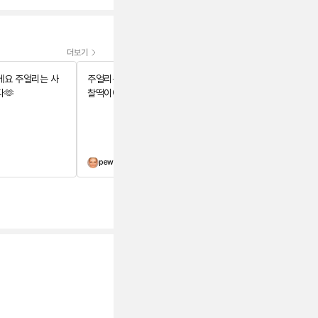
더보기
에요 주얼리는 사
주얼리는 사랑입니다🫶
🫶
찰떡이에요
pew
귯귯
주얼리는 사랑입니다🫶 몇번 구매했
다 취소했는데.. 와. 전혀안아깝네
요? 진작살걸그랬어요. 말안되네요.