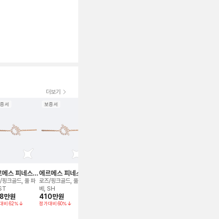
더보기
증서
보증서
2022
2026
신품급
2026
신품
르메스 피네스
에르메스 피네스
에르메스 피네스
에르메스 브레이슬
에르메스 브
레이슬릿
브레이슬릿
브레이슬릿
릿
릿
/핑크골드, 풀 파
로즈/핑크골드, 풀 파
로즈/핑크골드, 풀 파
스틸, T5
스틸, T5
78만
원
72만
원
ST
베, SH
베, Sh
8만
원
410만
원
460만
원
대비
62
%
정가대비
60
%
정가대비
56
%