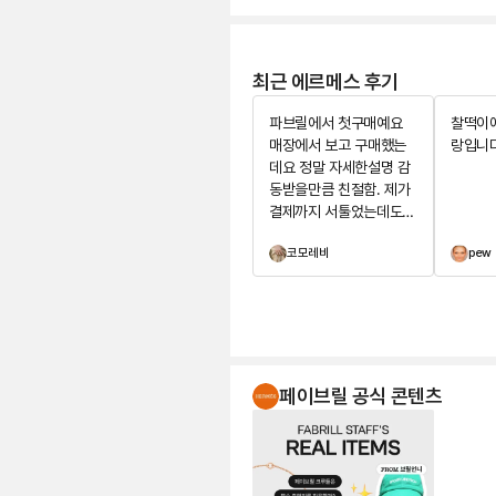
최근 에르메스 후기
파브릴에서 첫구매예요
찰떡이
매장에서 보고 구매했는
랑입니다
데요 정말 자세한설명 감
동받을만큼 친절함. 제가
결제까지 서툴었는데도
기다려주시면서 제가 민
코모레비
pew
망하지않게 배려해주심에
아주 기분좋은 구매를 하
게되었습니다^^ 주얼리는
사랑입니다🫶 위시템 장
착했어요
페이브릴 공식 콘텐츠