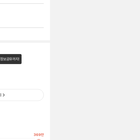
 정보공유까지!
기
369
만