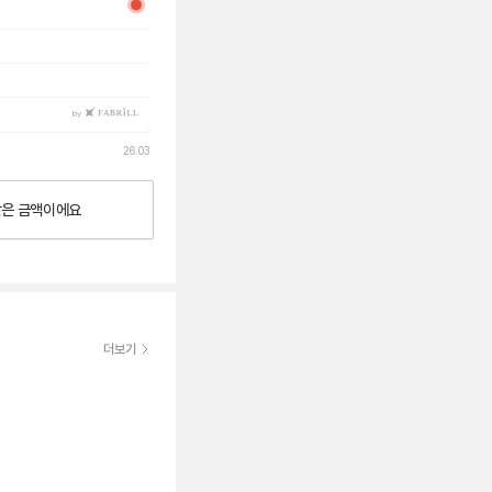
by
26.03
낮은
금액이에요
더보기