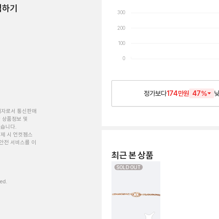
험하기
300
200
100
0
정가보다
174만원
47
%
개자로서 통신판매
 상품정보 및
있습니다.
제 시 언컷젬스
안전 서비스를 이
최근 본 상품
SOLD OUT
ved.