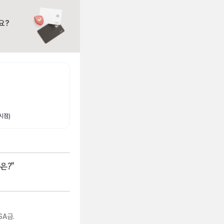
요?
시점)
은?
"
A급.