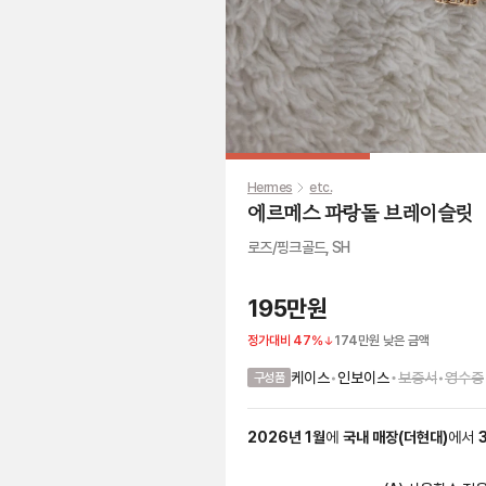
Hermes
etc.
에르메스 파랑돌 브레이슬릿
로즈/핑크골드, SH
195만원
정가대비
47
%
174만원
낮은 금액
•
케이스
•
인보이스
보증서
•
영수증
구성품
2026
년
1
월
에
국내 매장
(
더현대
)
에서