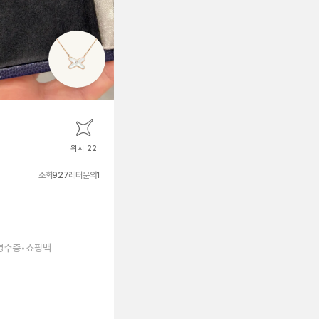
위시 22
조회
927
레터문의
1
영수증
•
쇼핑백