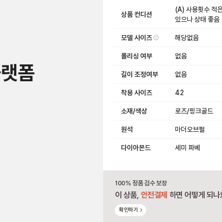
(A) 사용횟수 적
상품 컨디션
있으나 상태 좋음
모델 사이즈
해당없음
폴리싱 여부
없음
플랫폼
길이 조정여부
없음
착용 사이즈
42
소재/색상
로즈/핑크골드
원석
마더오브펄
다이아몬드
세미 파베
100% 정품 검수 보장
이 상품,
안전결제
하면 어떻게 되나
확인하기