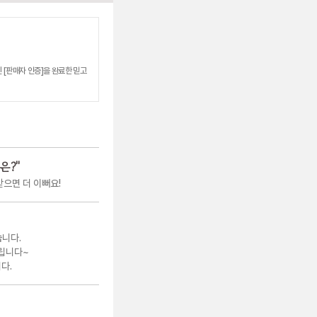
 [판매자 인증]을 완료한 믿고
은?
"
으면 더 이뻐요!
습니다.
립니다~
다.