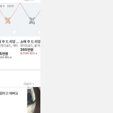
증서
2025
보증서
보증서
 주 드 리앙 네
쇼메 주 드 리앙 네
쇼메 링
쇼메 조세핀 링
쇼메 링
리스
크리스
/핑크골드, 세미
화이트골드, 풀 파베
플래티늄, 풀 파베,
플래티늄, 풀 파베,
플래티늄, 56호
365만
원
52호
46호
3.5mm
5만
원
정가대비
42
%
300만
원
390만
원
220만
원
대비
36
%
정가대비
46
%
정가대비
46
%
더보기
끔하고 예뻐요