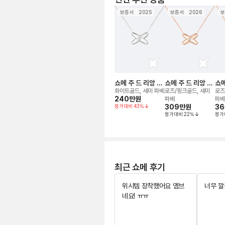
보증서
2025
보증서
2026
보
쇼메 주 드 리앙 네
쇼메 주 드 리앙 네
쇼메
크리스
크리스
크
화이트골드, 세미 파베
로즈/핑크골드, 세미
로즈
240만
원
파베
파베
정가대비
43
%
309만
원
36
정가대비
22
%
정가
최근 쇼메 후기
위시템 장착했어요 옘브
너무 깔
네요! ㅠㅠ