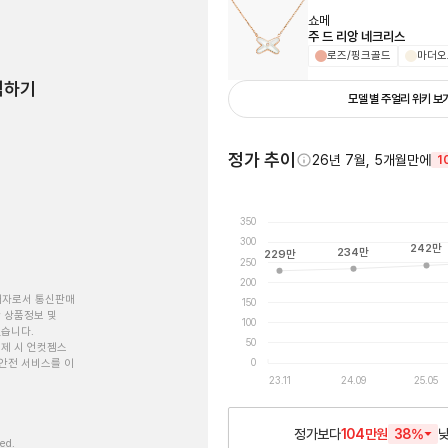
쇼메
주 드 리앙 네크리스
로즈/핑크골드
마더오
험하기
모델 별 주얼리 위키 보
정가 추이
26년 7월, 5개월만에
1
350
300
242
만
234
만
229
만
250
200
개자로서 통신판매
150
 상품정보 및
100
있습니다.
50
제 시 언컷젬스
0
안전 서비스를 이
23.11
24.09
25.05
정가보다
104만원
38
%
ved.