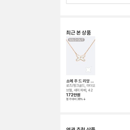
최근 본 상품
SOLD OUT
쇼메 주 드 리앙 네
크리스
로즈/핑크골드, 마더오
브펄, 세미 파베, 42
172만
원
정가대비
38
%
연관 추천 상품