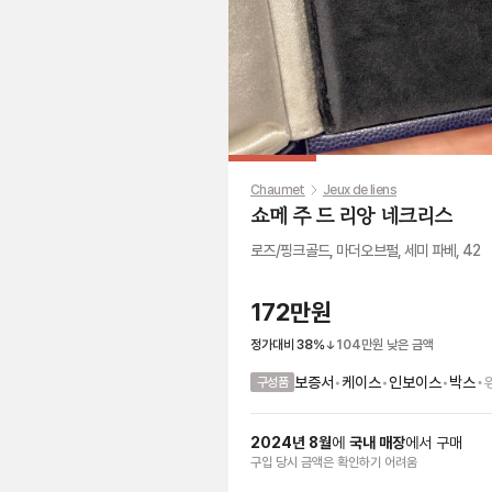
Chaumet
Jeux de liens
쇼메 주 드 리앙 네크리스
로즈/핑크골드, 마더오브펄, 세미 파베, 42
172만원
정가대비
38
%
104만원
낮은 금액
•
보증서
•
케이스
•
인보이스
•
박스
구성품
2024
년
8
월
에
국내 매장
에서
구매
구입 당시 금액
은
확인하기 어려움