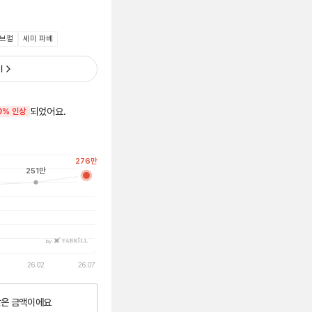
브펄
세미 파베
기
되었어요.
0% 인상
276
만
251
만
by
26.02
26.07
낮은
금액이에요