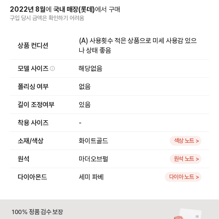
2022
년
8
월
에
국내 매장
(
롯데
)
에서
구매
구입 당시 금액
은
확인하기 어려움
(A) 사용횟수 적은 상품으로 미세 사용감 있으
상품 컨디션
나 상태 좋음
모델 사이즈
해당없음
폴리싱 여부
없음
길이 조정여부
있음
착용 사이즈
-
소재/색상
화이트골드
색상 노트 >
원석
마더오브펄
원석 노트 >
다이아몬드
세미 파베
다이아 노트 >
100% 정품 검수 보장