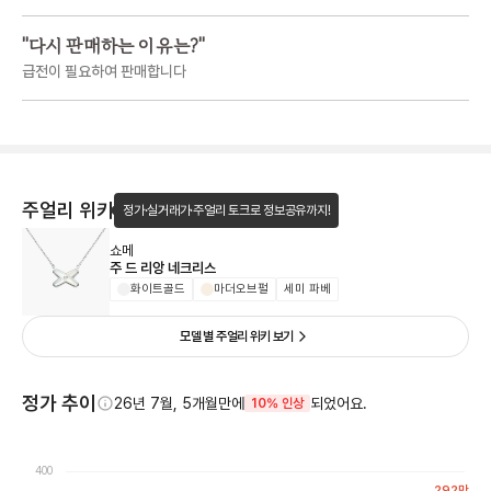
"
다시 판매하는 이유는?
"
급전이 필요하여 판매합니다
주얼리 위키
정가·실거래가·주얼리 토크로 정보공유까지!
쇼메
주 드 리앙 네크리스
화이트골드
마더오브펄
세미 파베
모델 별 주얼리 위키 보기
정가 추이
26년 7월, 5개월만에
되었어요.
10% 인상
400
292
만