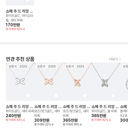
쇼메 주 드 리앙 네
크리스
화이트골드, 마더오브
펄, 세미 파베
170만
원
정가대비
42
%
연관 추천 상품
더보기
보증서
2025
보증서
2026
보증서
2025
보
쇼메 주 드 리앙 네
쇼메 주 드 리앙 네
쇼메 주 드 리앙 네
쇼메 주 드 리앙 네
쇼메
크리스
크리스
크리스
크리스
화이트골드, 세미 파베
로즈/핑크골드, 세미
로즈/핑크골드, 세미
화이트골드, 풀 파베
플래티
240만
원
365만
원
파베
파베
52호
정가대비
43
%
309만
원
365만
원
정가대비
42
%
30
정가대비
22
%
정가대비
36
%