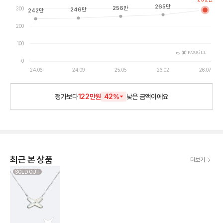
265
만
256
만
300
246
만
242
만
200
100
by
0
24.06
24.09
25.05
26.02
26.07
정가보다
122만원
42
%
낮은
금액이에요
최근 본 상품
더보기
SOLD OUT