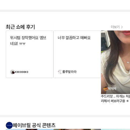
최근 쇼메 후기
더보기
위시템 장착했어요 옘브
너무 깔끔하고 예뻐요
네요! ㅠㅠ
xxxoooxo
룰루랄라라
채채체
주드리앙 .. 자개는 처
리해서 써보려구용 ㅎ
페이브릴 공식 콘텐츠