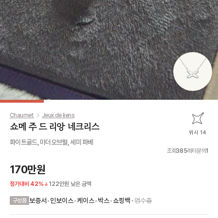
Chaumet
Jeux de liens
쇼메 주 드 리앙 네크리스
위시 14
화이트골드, 마더오브펄, 세미 파베
조회
385
레터문의
1
170만원
정가대비
42
%
122만원
낮은 금액
•
보증서
•
인보이스
•
케이스
•
박스
•
쇼핑백
영수증
구성품