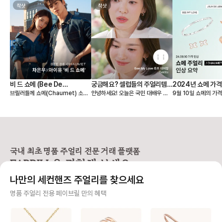
착샷
착샷
비 드 쇼메 (Bee De
궁금해요? 셀럽들의 주얼리템!
2024년 쇼메 가격
브릴러들께 쇼메(Chaumet) 소식
안녕하세요! 오늘은 국민 대배우 송
9월 10일 쇼메의 가
Chaumet) with 차은우X아
‘송혜교 with 쇼메
하나 빠르게 전달드려요🕊️ 최근 쇼메
혜교언니의 주얼리템이 궁금한 브릴
니다. 페이브릴에서 정가 인상 전후
이유
(Chaumet)’
에서 비 드 쇼메(Bee De Chaum
러들을 위해 포스팅을 올려요🤗 혜교
를 가격 리포트에서 
et) 캠페인을 공개했어요! 공개된 화
언니는 프랑스의 하이엔드 명품주얼
수 있는데요. 이번 가
보에서는 쇼메의 글로벌 앰버서더로
리 브랜드 ‘쇼메(Chaumet)‘의 앰
목할 제품들을 모았습니
활동중인 차은우 님과 배우 겸 싱어
버서더로 활동하고 있어요. 평소 패
상률이 가장 높은 제품
송라이터 아이유 님이 뮤즈로 함께
션 감각 좋기로 유명한 혜교언니가
어떤 제품인지 끝까지
참여했어요. 차은우 님과 아이유 님
쇼메의 어떤 제품을 착용했는지 페이
😌 💎소개 제품 ▪️비 마이 러브 네크
국내 최초 명품 주얼리 전문 거래 플랫폼
의 서로 상반되는 이미지로 인해 우
브릴에서 소개해드릴게요❤️ . . . 1️⃣
리스, 브레이슬릿 ▪️주
FABRILL을 경험해 보세요.
려의 목소리도 있었지만, 화보가 공
유 퀴즈 온 더 블럭 - '비 마이 러브
스, 이어링 ▪️조세핀 
개된 후 폭발적으로 뜨거운 관심을
후프 이어링' '비 마이 러브 링' 23년
드 💎쇼메(Chaumet) ▪️1780년에
나만의 세컨핸즈 주얼리를 찾으세요
받았는데요! 짙은 이목구비의 차은우
만에 돌아온 예능 ‘유퀴즈 온 더 블
설립된 프랑스의 럭셔
님 덕분에 아이유 님의 부드러운 이
럭‘에서 보여준 솔직하고 털털한 모
드 ▪️나폴레옹의 공식
사기 걱정 없는 안전 결제
명품 주얼리 전용 페이브릴 만의 혜택
미지가 돋보인 화보가 아니였을까 생
습으로 더 많은 사랑을 받고 있는 혜
알려져 있고, 왕실과 
각이 들었어요. 두 분의 상반되는 이
교언니. 주얼리에 관심 많은 우리 브
급 주얼리를 제작 ▪️탁
구매자가 원하는 수단으로 안전하게 결제할 수 있으며 페이브릴에서 결제 대금을 보관, 정품이 아
미지가 주는 신선함은 물론, 따뜻한
릴러들이라면 찰떡 같은 단발머리에
과 정교한 디자인으로
니면 반환해 드려요.
색감의 분위기까지 두 모델과 너무
보일듯 말듯 반짝이는 아이템도 발견
을 얻고 있음