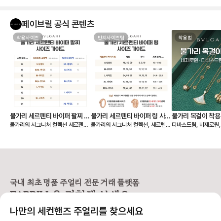
페이브릴 공식 콘텐츠
착용사이즈
반지사이즈팁
착용법
불가리 세르펜티 바이퍼 팔찌 사
불가리 세르펜티 바이퍼 링 사이
불가리 목걸이 착용
불가리의 시그니처 컬렉션 세르펜티
불가리의 시그니처 컬렉션, 세르펜티
디바스드림, 비제로원
이즈 비교
즈 비교 (한국, 유럽 반지 호수)
원, 디바스드림, 
바이퍼 팔찌는 손목을 부드럽게 감싸
바이퍼 링은 코일이 손가락을 부드럽
불가리 목걸이를 처음 
는 유려한 코일 디자인으로, 반지와
게 감기는 디자인으로, 신축성이 뛰
고리가 왜 이렇게 생겼
마찬가지로 S, M, L 사이즈로 표기
어난 게 특징이에요. 단단한 금속이
황하는 분들이 많습니다. 그 
되어 있어요. 착용감의 취향에 따라
지만 구조상 유연해서 하나의 링으로
바로 불가리만의 시그
슬림핏과 레귤러핏 중 선택할 수 있
약 3가지 사이즈로 착용이 가능하답
👉 ‘도넛’ 모양 고리
습니다. ✔️ 세르펜티 바이퍼 팔찌 사
니다. ✔️ 세르펜티 바이퍼 링 사이즈
서 중요한 건! 이 도넛
이즈 표기 - S: 손목둘레 14~15c
표기 일반 반지처럼 숫자 대신 S, M,
고 하면 안 된다는 거예
국내 최초 명품 주얼리 전문 거래 플랫폼
m - M: 손목둘레 16~17cm - L:
L로 구분되어 있어요. - S: 48~50
멍이 작아 절대 들어가
FABRILL을 경험해 보세요.
손목둘레 18~19cm ✔️ 핏에 따른
호 (한국 사이즈 8~10호) - M: 51
✔️ 불가리 목걸이는 
선택 가이드 세르펜티 팔찌는 금속의
~53호 (한국 사이즈 11~13호) - L:
이의 체인에 걸어야 합니
나만의 세컨핸즈 주얼리를 찾으세요
유연함으로 손목에 자연스럽게 감기
54~56호 (한국 사이즈 14~16호)
제일 안쪽 도넛에 있는
지만, 착용감에 따라 느낌이 달라집
평균 여성 손가락 사이즈 기준으로
걸 수도 있어요. 길이를