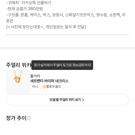
-구매처 : 카카오톡 선물하기
-현재 공홈가 360만원
-구성품: 본품, 케이스, 박스, 보증서, 스페셜기프트박스, 영수증, 쇼핑백, 리
본끈
(⭐️사진에 보이는대로⭐️, 개인정보는 절삭 후 전달)
주얼리 위키
정가·실거래가·주얼리 토크로 정보공유까지!
불가리
세르펜티 바이퍼 네크리스
미니
옐로우골드
모델 별 주얼리 위키 보기
정가 추이