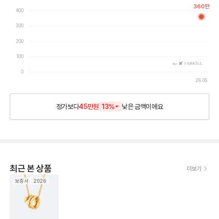
360
만
400
300
200
100
by
0
26.05
정가보다
45만원
13
%
낮은
금액이에요
최근 본 상품
더보기
보증서
2026