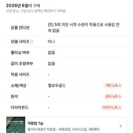
2026
년
6
월
에
구매
구입 장소, 구입 당시 금액
은
확인하기 어려움
(S) 5회 미만 시착 수준의 착용으로 사용감 전
상품 컨디션
혀 없음
모델 사이즈
미니
폴리싱 여부
없음
길이 조정여부
없음
착용 사이즈
-
소재/색상
옐로우골드
색상 노트 >
원석
-
원석 노트 >
다이아몬드
-
다이아 노트 >
착용법 Tip
불가리 목걸이 착용법 - 비제로원, 디바스드림, 세르펜티