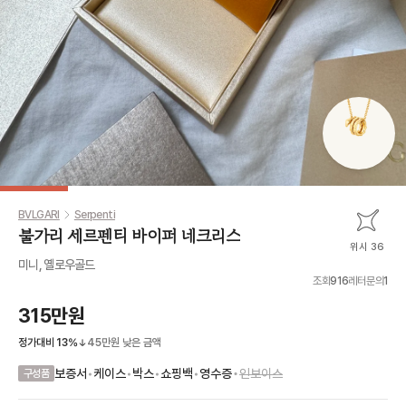
BVLGARI
Serpenti
불가리 세르펜티 바이퍼 네크리스
위시 36
미니, 옐로우골드
조회
916
레터문의
1
315만원
정가대비
13
%
45만원
낮은 금액
•
보증서
•
케이스
•
박스
•
쇼핑백
•
영수증
인보이스
구성품