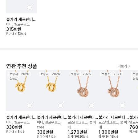
불가리 세르펜티
바이퍼 네크리스
미니, 옐로우골드
315만
원
정가대비
13
%
연관 추천 상품
더보기
보증서
2026
보증서
2026
보증서
2025
보증서
2024
보
신품급
신
불가리 세르펜티
불가리 세르펜티
불가리 세르펜티
불가리 세르펜티
불가
바이퍼 네크리스
바이퍼 네크리스
바이퍼 네크리스
바이퍼 네크리스
바이
미니, 옐로우골드
미니, 옐로우골드,
로즈/핑크골드, 풀 파
로즈/핑크골드, 풀 파
옐로우
330만
원
76
free
베
베
정가대비
8
%
336만
원
1,270만
원
1,300만
원
정가대
정가대비
7
%
정가대비
20
%
정가대비
18
%