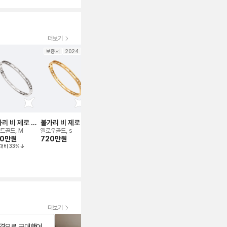
더보기
보증서
2024
보증서
2024
보증서
2025
보증서
리 비 제로 원
불가리 비 제로 원
불가리 비 제로 원
불가리 비 제로 원
불가리 비 제
레이슬릿
브레이슬릿
에센셜 뱅글 브레
브레이슬릿
브레이슬릿
트골드, M
옐로우골드, s
화이트골드, L
로즈/핑크골드, S/M
로즈/핑크골드,
30만
원
720만
원
이슬릿
600만
원
250만
원
베, ML
대비
33
%
정가대비
30
%
495만
원
정가대비
39
%
더보기
가격으로 구매했어