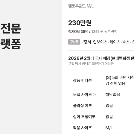
옐로우골드, M/L
230만원
 전문
정가대비
35
%
125만원
낮은 금액
플랫폼
보증서
•
인보이스
•
케이스
•
박스
•
구성품
2026
년
2
월
에
국내 매장
(
현대백화점 
구입 당시 금액
은
확인하기 어려움
(S) 5회 미만 
상품 컨디션
감 전혀 없음
모델 사이즈
해당없음
폴리싱 여부
없음
길이 조정여부
없음
착용 사이즈
M/L