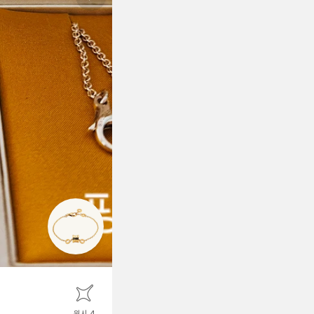
Next slide
위시 4