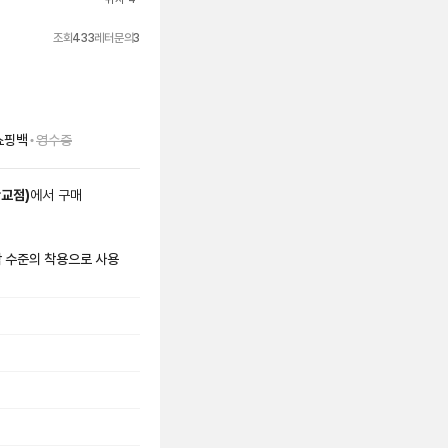
조회
433
레터문의
3
•
쇼핑백
영수증
판교점
)
에서
구매
시착 수준의 착용으로 사용