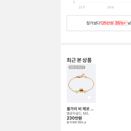
0
23.11
24.10
정가보다
125만원
35
%
낮
최근 본 상품
SOLD OUT
불가리 비 제로 원
브레이슬릿
옐로우골드, M/L
230만
원
정가대비
35
%