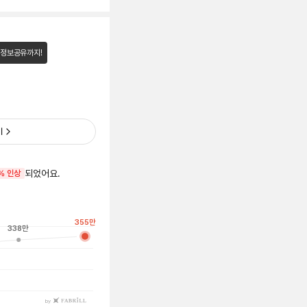
 정보공유까지!
기
되었어요.
% 인상
355
만
338
만
by