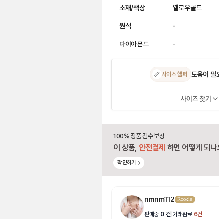
소재/색상
옐로우골드
원석
-
다이아몬드
-
도움이 필
📏
사이즈 헬퍼
사이즈 찾기
100% 정품 검수 보장
이 상품,
안전결제
하면 어떻게 되나
확인하기
nmnm112
Rookie
판매중
0
건
|
거래완료
6
건