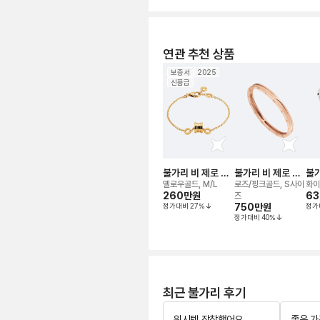
연관 추천 상품
보증서
2025
신품급
불가리 비 제로 원
불가리 비 제로 원
불가
브레이슬릿
브레이슬릿
브
옐로우골드, M/L
로즈/핑크골드, S사이
화이
260만
원
6
즈
정가대비
27
%
750만
원
정가
정가대비
40
%
최근 불가리 후기
위시템 장착했어요
좋은 