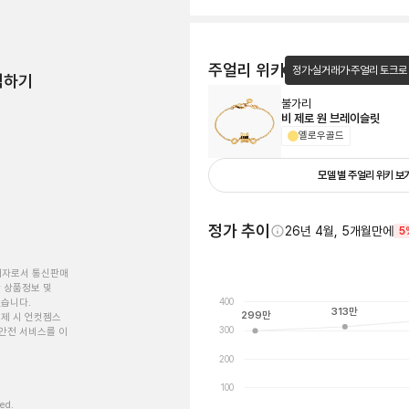
주얼리 위키
정가·실거래가·주얼리 토크로
험하기
불가리
비 제로 원 브레이슬릿
옐로우골드
모델 별 주얼리 위키 보
정가 추이
26년 4월, 5개월만에
5
개자로서 통신판매
 상품정보 및
400
있습니다.
313
만
299
만
제 시 언컷젬스
300
안전 서비스를 이
200
100
ved.