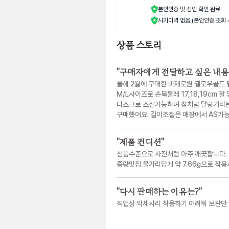
본인인증 및 성인 확인 완료
사기이력 없음 (본인인증 조회 
상품 스토리
"
구매자에게 전달하고 싶은 내용
올해 2월에 구매한 비제로원 옐로우골드 
M/L사이즈로 손목둘레 17,18,19cm 잘
디스크로 조절가능하며 참처럼 달랑거리는게
구매했어요. 길이조절은 매장에서 AS가
"
제품 컨디션
"
신품수준으로 사진처럼 아주 깨끗합니다.
중량맛집 불가리답게 약 7.66g으로 착용
"
다시 판매하는 이유는?
"
직업상 악세사리 착용하기 어려워 보관만 