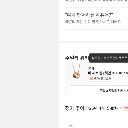
"
다시 판매하는 이유는?
"
예쁜데 저는 손이 잘 안가서 판매해요
주얼리 위키
정가·실거래가·주얼리 토크로
불가리
비 제로 원 (체인 38-45c
로즈/핑크골드
모델 별 주얼리 위키 보
정가 추이
26년 4월, 5개월만에
9
800