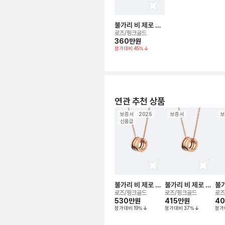
불가리 비 제로 원
(체인 38-45cm)
로즈/핑크골드
네크리스
360만
원
정가대비
45
%
연관 추천 상품
보증서
2025
보증서
보
신품급
불가리 비 제로 원
불가리 비 제로 원
불가
(체인 38-45cm)
(체인 38-45cm)
(체
로즈/핑크골드
로즈/핑크골드
로즈
네크리스
530만
원
네크리스
415만
원
네
4
정가대비
19
%
정가대비
37
%
정가