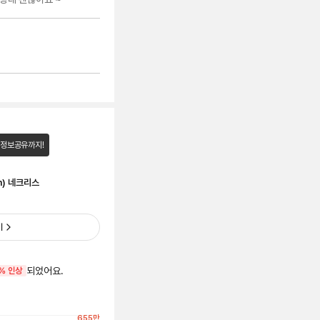
 정보공유까지!
m) 네크리스
기
되었어요.
% 인상
655
만