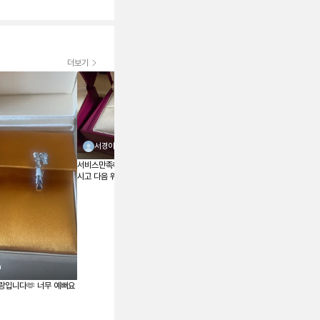
더보기
서경이
서비스만족해요 검수 사진도 보내주
ujung1001
시고 다음 위시템도 여기서 구매해야
겠어요 저렴한가격에 상태도 좋아
예전부터 갖고 싶어서 눈독 들이고
요-!!! 주얼리는 사랑입니다🫶
있었는데 괜찮은 가격에 매물 나오게
되어서 구매하게 되었습니다🤍 주얼
리는 사랑입니다🫶
a
랑입니다🫶 너무 예뻐요