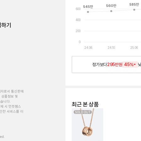
585
만
560
만
545
만
600
400
험하기
200
0
24.06
24.10
25.06
정가보다
295만원
45
%
개자로서 통신판매
 상품정보 및
있습니다.
최근 본 상품
제 시 언컷젬스
안전 서비스를 이
SOLD OUT
ved.