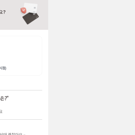
요?
시점)
은?
"
요
상태 괜찮아요 ~