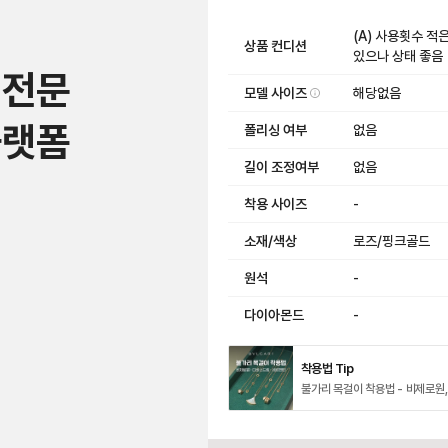
(A) 사용횟수 적
상품 컨디션
있으나 상태 좋음
 전문
모델 사이즈
해당없음
플랫폼
폴리싱 여부
없음
길이 조정여부
없음
착용 사이즈
-
소재/색상
로즈/핑크골드
원석
-
다이아몬드
-
착용법 Tip
불가리 목걸이 착용법 - 비제로원