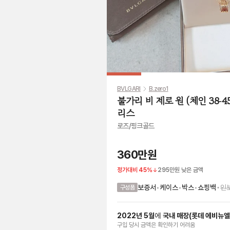
BVLGARI
B.zero1
불가리 비 제로 원 (체인 38-4
리스
로즈/핑크골드
360만원
정가대비
45
%
295만원
낮은 금액
•
보증서
•
케이스
•
박스
•
쇼핑백
인
구성품
2022
년
5
월
에
국내 매장
(
롯데 에비뉴
구입 당시 금액
은
확인하기 어려움