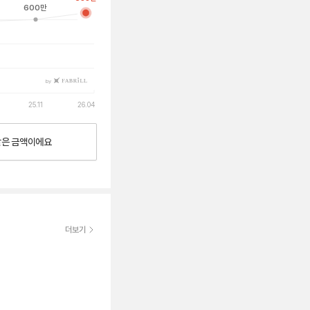
600
만
by
25.11
26.04
낮은
금액이에요
더보기