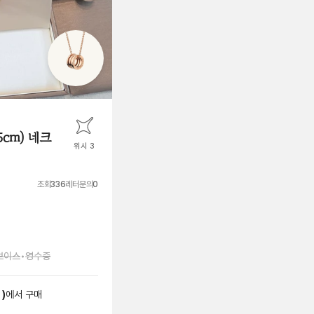
5cm) 네크
위시 3
조회
336
레터문의
0
보이스
•
영수증
엘
)
에서
구매