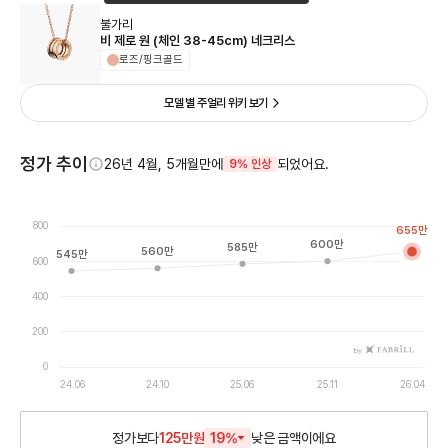
불가리
비 제로 원 (체인 38-45cm) 네크리스
로즈/핑크골드
모델 별 주얼리 위키 보기
정가 추이
26년 4월, 5개월만에
되었어요.
9% 인상
800
655
만
600
만
585
만
560
만
545
만
600
400
200
by
0
24.06
24.10
25.06
25.11
26.04
정가보다
125만원
19
%
낮은
금액이에요