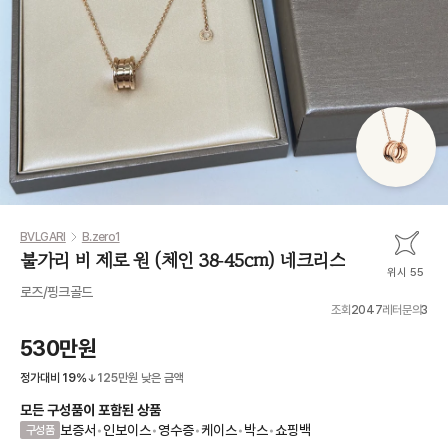
BVLGARI
B.zero1
불가리 비 제로 원 (체인 38-45cm) 네크리스
위시 55
로즈/핑크골드
조회
2047
레터문의
3
530만원
정가대비
19
%
125만원
낮은 금액
모든 구성품이 포함된 상품
보증서
•
인보이스
•
영수증
•
케이스
•
박스
•
쇼핑백
구성품