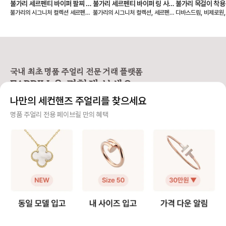
불가리 세르펜티 바이퍼 팔찌 사
불가리 세르펜티 바이퍼 링 사이
불가리 목걸이 착용
불가리의 시그니처 컬렉션 세르펜티
불가리의 시그니처 컬렉션, 세르펜티
디바스드림, 비제로원
이즈 비교
즈 비교 (한국, 유럽 반지 호수)
원, 디바스드림, 
바이퍼 팔찌는 손목을 부드럽게 감싸
바이퍼 링은 코일이 손가락을 부드럽
불가리 목걸이를 처음 
는 유려한 코일 디자인으로, 반지와
게 감기는 디자인으로, 신축성이 뛰
고리가 왜 이렇게 생겼
마찬가지로 S, M, L 사이즈로 표기
어난 게 특징이에요. 단단한 금속이
황하는 분들이 많습니다. 그 
되어 있어요. 착용감의 취향에 따라
지만 구조상 유연해서 하나의 링으로
바로 불가리만의 시그
슬림핏과 레귤러핏 중 선택할 수 있
약 3가지 사이즈로 착용이 가능하답
👉 ‘도넛’ 모양 고리
습니다. ✔️ 세르펜티 바이퍼 팔찌 사
니다. ✔️ 세르펜티 바이퍼 링 사이즈
서 중요한 건! 이 도넛
이즈 표기 - S: 손목둘레 14~15c
표기 일반 반지처럼 숫자 대신 S, M,
고 하면 안 된다는 거예
국내 최초 명품 주얼리 전문 거래 플랫폼
m - M: 손목둘레 16~17cm - L:
L로 구분되어 있어요. - S: 48~50
멍이 작아 절대 들어가
FABRILL을 경험해 보세요.
손목둘레 18~19cm ✔️ 핏에 따른
호 (한국 사이즈 8~10호) - M: 51
✔️ 불가리 목걸이는 
선택 가이드 세르펜티 팔찌는 금속의
~53호 (한국 사이즈 11~13호) - L:
이의 체인에 걸어야 합니
나만의 세컨핸즈 주얼리를 찾으세요
유연함으로 손목에 자연스럽게 감기
54~56호 (한국 사이즈 14~16호)
제일 안쪽 도넛에 있는
지만, 착용감에 따라 느낌이 달라집
평균 여성 손가락 사이즈 기준으로
걸 수도 있어요. 길이를
사기 걱정 없는 안전 결제
명품 주얼리 전용 페이브릴 만의 혜택
니다. 1️⃣ 슬림핏(여리여리한 핏) →
M 사이즈는 검지~중지까지 자유롭
고 싶을때 안쪽에 걸면 되어요 저는
가늘고 세련된 실루엣 연출 → 손묵
게 착용 가능해요. ✔️ 코일 수에 따른
손톱이 긴 편인데, 거
구매자가 원하는 수단으로 안전하게 결제할 수 있으며 페이브릴에서 결제 대금을 보관, 정품이 아
둘레보다 1cm 큰 사이즈 추천 2️⃣ 레
착용감 차이 - 1코일 링 → 슬림한 두
착용하기 정말 편해요. 체인에 툭 
니면 반환해 드려요.
귤러핏(일반적인 여유핏) → 손목에
께로 표준 정사이즈 추천 - 2코일 링
기만 하면 되니, 힘들게 고리 맞추느
밀착되는 착용감 → 손목둘레와 제품
→ 두 번 감긴 디자인으로 두께감 있
라 고생할 필요가 없죠.🤍 게
주얼리 전문 이중 검수
둘레 같은 사이즈 💡 예를 들어, 손목
는 타이트 핏, 한 사이즈 크게 선택
리 디자인 자체가 독
둘레 15cm인 경우 여리여리한 슬림
💡 예를 들어, 평소 한국 사이즈 10
지 세련되게 완성됩니다
주얼리 검수에 특화된 페이브릴 검수팀과 전문 감정사가 컨디션 및 정품 여부를 철저하고 꼼꼼하
핏을 원한다면 → S/M 사이즈 (제품
호라면 1코일 링 → S 사이즈, 2코일
일이지만, 불가리는 
게 확인해요.
둘레 16cm) 자연스러운 레귤러핏을
링 → M 사이즈(11호) 가 잘 맞습니
스타일을 모두 챙겼습
원한다면 → S 사이즈 (제품둘레 15
다. 세르펜티 바이퍼 링은 단순한 반
제대로 착용하고 더 
주얼리 전문 상담
cm) 원하는 핏에 맞춰 사이즈를 선
지가 아니라 손끝을 감싸는 하나의
요! 🍩 스테디 목걸이의 도넛 위치 -
택하고, 손목의 움직임마다 빛나는
주얼리 오브제예요. 당신의 손가락
비제로원 미니: 38cm 
주얼리 전문 지식을 토대로 사이즈, 가격대 등 주얼리를 거래하며 궁금할 수 있는 내용에 대한 밀
불가리 세르펜티만의 유려한 곡선미
길이와 비율에 맞게 S, M, L, XL 중
- 45cm - 디바스드림
착 상담을 제공하고 있어요.
를 느껴보세요. ✨🐍
나만의 완벽한 핏을 찾아보세요. 🐍
43cm - 세르펜티 바