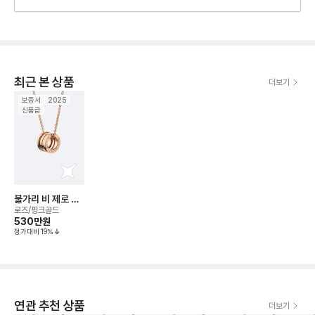
최근 본 상품
더보기
보증서
2025
신품급
불가리 비 제로 원
(체인 38-45cm)
로즈/핑크골드
네크리스
530만
원
정가대비
19
%
연관 추천 상품
더보기