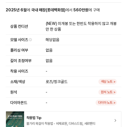
2025
년
6
월
에
국내 매장
(
롯데백화점
)
에서
560
만원
에
구매
(NEW) 미개봉 또는 한번도 착용하지 않고 개봉
상품 컨디션
만 한 상품
모델 사이즈
해당없음
폴리싱 여부
없음
길이 조정여부
없음
착용 사이즈
-
소재/색상
로즈/핑크골드
색상 노트 >
원석
-
원석 노트 >
다이아몬드
-
다이아 노트 >
착용법 Tip
불가리 목걸이 착용법 - 비제로원, 디바스드림, 세르펜티