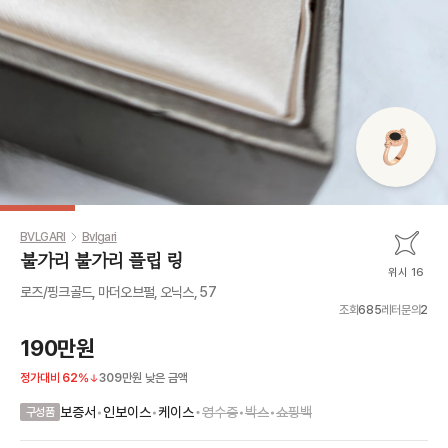
BVLGARI
Bvlgari
불가리 불가리 플립 링
위시 16
로즈/핑크골드, 마더오브펄, 오닉스, 57
조회
685
레터문의
2
190만원
정가대비
62
%
309만원
낮은 금액
•
보증서
•
인보이스
•
케이스
영수증
•
박스
•
쇼핑백
구성품