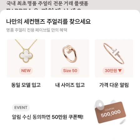
이즈 표기 - S: 손목둘레 14~15c
표기 일반 반지처럼 숫자 대신 S, M,
고 하면 안 된다는 거예
국내 최초 명품 주얼리 전문 거래 플랫폼
m - M: 손목둘레 16~17cm - L:
L로 구분되어 있어요. - S: 48~50
멍이 작아 절대 들어가
FABRILL을 경험해 보세요.
손목둘레 18~19cm ✔️ 핏에 따른
호 (한국 사이즈 8~10호) - M: 51
✔️ 불가리 목걸이는 
선택 가이드 세르펜티 팔찌는 금속의
~53호 (한국 사이즈 11~13호) - L:
이의 체인에 걸어야 합니
나만의 세컨핸즈 주얼리를 찾으세요
유연함으로 손목에 자연스럽게 감기
54~56호 (한국 사이즈 14~16호)
제일 안쪽 도넛에 있는
지만, 착용감에 따라 느낌이 달라집
평균 여성 손가락 사이즈 기준으로
걸 수도 있어요. 길이를
사기 걱정 없는 안전 결제
명품 주얼리 전용 페이브릴 만의 혜택
니다. 1️⃣ 슬림핏(여리여리한 핏) →
M 사이즈는 검지~중지까지 자유롭
고 싶을때 안쪽에 걸면 되어요 저는
가늘고 세련된 실루엣 연출 → 손묵
게 착용 가능해요. ✔️ 코일 수에 따른
손톱이 긴 편인데, 거
구매자가 원하는 수단으로 안전하게 결제할 수 있으며 페이브릴에서 결제 대금을 보관, 정품이 아
둘레보다 1cm 큰 사이즈 추천 2️⃣ 레
착용감 차이 - 1코일 링 → 슬림한 두
착용하기 정말 편해요. 체인에 툭 
니면 반환해 드려요.
귤러핏(일반적인 여유핏) → 손목에
께로 표준 정사이즈 추천 - 2코일 링
기만 하면 되니, 힘들게 고리 맞추느
밀착되는 착용감 → 손목둘레와 제품
→ 두 번 감긴 디자인으로 두께감 있
라 고생할 필요가 없죠.🤍 게
주얼리 전문 이중 검수
둘레 같은 사이즈 💡 예를 들어, 손목
는 타이트 핏, 한 사이즈 크게 선택
리 디자인 자체가 독
둘레 15cm인 경우 여리여리한 슬림
💡 예를 들어, 평소 한국 사이즈 10
지 세련되게 완성됩니다
주얼리 검수에 특화된 페이브릴 검수팀과 전문 감정사가 컨디션 및 정품 여부를 철저하고 꼼꼼하
핏을 원한다면 → S/M 사이즈 (제품
호라면 1코일 링 → S 사이즈, 2코일
일이지만, 불가리는 
게 확인해요.
둘레 16cm) 자연스러운 레귤러핏을
링 → M 사이즈(11호) 가 잘 맞습니
스타일을 모두 챙겼습
원한다면 → S 사이즈 (제품둘레 15
다. 세르펜티 바이퍼 링은 단순한 반
제대로 착용하고 더 
주얼리 전문 상담
cm) 원하는 핏에 맞춰 사이즈를 선
지가 아니라 손끝을 감싸는 하나의
요! 🍩 스테디 목걸이의 도넛 위치 -
택하고, 손목의 움직임마다 빛나는
주얼리 오브제예요. 당신의 손가락
비제로원 미니: 38cm 
주얼리 전문 지식을 토대로 사이즈, 가격대 등 주얼리를 거래하며 궁금할 수 있는 내용에 대한 밀
불가리 세르펜티만의 유려한 곡선미
길이와 비율에 맞게 S, M, L, XL 중
- 45cm - 디바스드림
착 상담을 제공하고 있어요.
를 느껴보세요. ✨🐍
나만의 완벽한 핏을 찾아보세요. 🐍
43cm - 세르펜티 바
✨
- 43cm 도넛 위치에
빠르고 확실한 물품 이동 과정
절이 가능해요. 비제로원은 고리가 3
개, 디바스드림·세르
최적화된 검수 시스템으로 빠르고 효율적으로 물품이 이동될 뿐만 아니라, 이동 과정마다 알림톡
다. 간혹 “왜 2개밖에
및 이미지로 확실하게 안내해 드려요.
놀라는 분도 있는데, 
인 달라 안심하셔도 됩
품절된 상품과 동일한 상품을 찾고 계신가요?