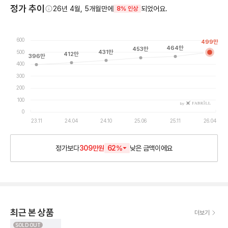
정가 추이
26년 4월, 5개월만에
되었어요.
8% 인상
600
499
만
464
만
453
만
431
만
500
412
만
396
만
400
300
200
100
by
0
23.11
24.04
24.10
25.06
25.11
26.04
정가보다
309만원
62
%
낮은
금액이에요
최근 본 상품
더보기
SOLD OUT