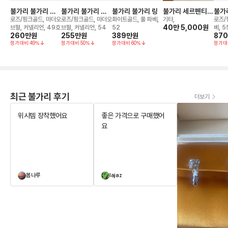
불가리 불가리 플
불가리 불가리 플
불가리 불가리 링
불가리 세르펜티
불가리
립 링
립 링
포에버 브레이슬릿
네크
로즈/핑크골드, 마더오
로즈/핑크골드, 마더오
화이트골드, 풀 파베,
기타,
로즈/
40만 5,000
원
브펄, 커넬리언, 49호
브펄, 커넬리언, 54
52
베, 
260만
원
255만
원
389만
원
87
정가대비
49
%
정가대비
50
%
정가대비
60
%
정가대
최근 불가리 후기
더보기
위시템 장착했어요
좋은 가격으로 구매했어
요
봄나루
lajaz