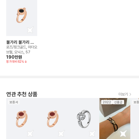
불가리 불가리 플
립 링
로즈/핑크골드, 마더오
브펄, 오닉스, 57
190만
원
정가대비
62
%
연관 추천 상품
더보기
보증서
2022
신품급
보