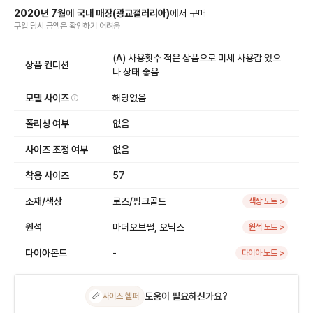
2020
년
7
월
에
국내 매장
(
광교갤러리아
)
에서
구매
구입 당시 금액
은
확인하기 어려움
(A) 사용횟수 적은 상품으로 미세 사용감 있으
상품 컨디션
나 상태 좋음
모델 사이즈
해당없음
폴리싱 여부
없음
사이즈 조정 여부
없음
착용 사이즈
57
소재/색상
로즈/핑크골드
색상 노트 >
원석
마더오브펄, 오닉스
원석 노트 >
다이아몬드
-
다이아 노트 >
도움이 필요하신가요?
📏
사이즈 헬퍼