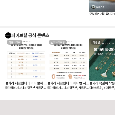
ireena
주얼리는 사랑입니다
페이브릴 공식 콘텐츠
착용사이즈
반지사이즈팁
착용법
불가리 세르펜티 바이퍼 팔찌 사
불가리 세르펜티 바이퍼 링 사이
불가리 목걸이 착용
불가리의 시그니처 컬렉션 세르펜티
불가리의 시그니처 컬렉션, 세르펜티
디바스드림, 비제로원
이즈 비교
즈 비교 (한국, 유럽 반지 호수)
원, 디바스드림, 
바이퍼 팔찌는 손목을 부드럽게 감싸
바이퍼 링은 코일이 손가락을 부드럽
불가리 목걸이를 처음 
는 유려한 코일 디자인으로, 반지와
게 감기는 디자인으로, 신축성이 뛰
고리가 왜 이렇게 생겼
마찬가지로 S, M, L 사이즈로 표기
어난 게 특징이에요. 단단한 금속이
황하는 분들이 많습니다. 그 
되어 있어요. 착용감의 취향에 따라
지만 구조상 유연해서 하나의 링으로
바로 불가리만의 시그
슬림핏과 레귤러핏 중 선택할 수 있
약 3가지 사이즈로 착용이 가능하답
👉 ‘도넛’ 모양 고리
습니다. ✔️ 세르펜티 바이퍼 팔찌 사
니다. ✔️ 세르펜티 바이퍼 링 사이즈
서 중요한 건! 이 도넛