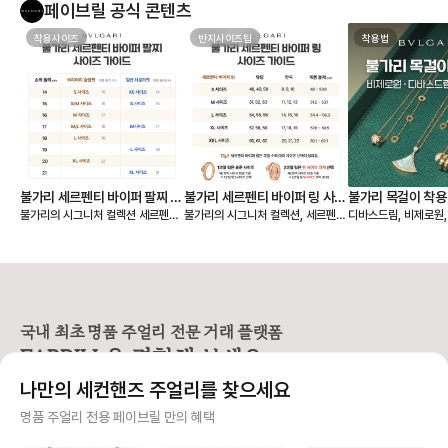
페이브릴 공식 콘텐츠
착용사이즈
반지사이즈팁
착용법
불가리 세르펜티 바이퍼 팔찌 사
불가리 세르펜티 바이퍼 링 사이
불가리 목걸이 착용
불가리의 시그니처 컬렉션 세르펜티
불가리의 시그니처 컬렉션, 세르펜티
디바스드림, 비제로원
이즈 비교
즈 비교 (한국, 유럽 반지 호수)
원, 디바스드림, 
바이퍼 팔찌는 손목을 부드럽게 감싸
바이퍼 링은 코일이 손가락을 부드럽
불가리 목걸이를 처음 
는 유려한 코일 디자인으로, 반지와
게 감기는 디자인으로, 신축성이 뛰
고리가 왜 이렇게 생겼
마찬가지로 S, M, L 사이즈로 표기
어난 게 특징이에요. 단단한 금속이
황하는 분들이 많습니다. 그 
되어 있어요. 착용감의 취향에 따라
지만 구조상 유연해서 하나의 링으로
바로 불가리만의 시그
슬림핏과 레귤러핏 중 선택할 수 있
약 3가지 사이즈로 착용이 가능하답
👉 ‘도넛’ 모양 고리
습니다. ✔️ 세르펜티 바이퍼 팔찌 사
니다. ✔️ 세르펜티 바이퍼 링 사이즈
서 중요한 건! 이 도넛
이즈 표기 - S: 손목둘레 14~15c
표기 일반 반지처럼 숫자 대신 S, M,
고 하면 안 된다는 거예
국내 최초 명품 주얼리 전문 거래 플랫폼
m - M: 손목둘레 16~17cm - L:
L로 구분되어 있어요. - S: 48~50
멍이 작아 절대 들어가
FABRILL을 경험해 보세요.
손목둘레 18~19cm ✔️ 핏에 따른
호 (한국 사이즈 8~10호) - M: 51
✔️ 불가리 목걸이는 
선택 가이드 세르펜티 팔찌는 금속의
~53호 (한국 사이즈 11~13호) - L:
이의 체인에 걸어야 합니
나만의 세컨핸즈 주얼리를 찾으세요
유연함으로 손목에 자연스럽게 감기
54~56호 (한국 사이즈 14~16호)
제일 안쪽 도넛에 있는
지만, 착용감에 따라 느낌이 달라집
평균 여성 손가락 사이즈 기준으로
걸 수도 있어요. 길이를
사기 걱정 없는 안전 결제
명품 주얼리 전용 페이브릴 만의 혜택
니다. 1️⃣ 슬림핏(여리여리한 핏) →
M 사이즈는 검지~중지까지 자유롭
고 싶을때 안쪽에 걸면 되어요 저는
가늘고 세련된 실루엣 연출 → 손묵
게 착용 가능해요. ✔️ 코일 수에 따른
손톱이 긴 편인데, 거
구매자가 원하는 수단으로 안전하게 결제할 수 있으며 페이브릴에서 결제 대금을 보관, 정품이 아