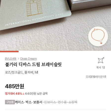
BVLGARI
Divas Dream
불가리 디바스 드림 브레이슬릿
위시 12
로즈/핑크골드, 풀 파베, Ml
조회
319
레터문의
1
485만원
정가대비
48
%
440만원
낮은 금액
•
케이스
•
박스
•
보증서
인보이스
•
영수증
•
쇼핑백
구성품