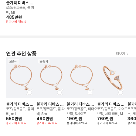
불가리 디바스 드
림 브레이슬릿
로즈/핑크골드, 풀 파
베, Ml
485만
원
정가대비
48
%
연관 추천 상품
더보기
보증서
보증서
불가리 디바스 드
불가리 디바스 드
불가리 디바스 드
불가리 디바스 드
불가
림 브레이슬릿
림 브레이슬릿
림 브레이슬릿
림 브레이슬릿
바이
로즈/핑크골드, 풀 파
로즈/핑크골드, 풀 파
로즈/핑크골드, 마더오
로즈/핑크골드, 마더오
로즈/
베, m l
베, Sm
브펄, S사이즈
브펄, 세미 파베, M
스, 
550만
원
490만
원
190만
원
760만
원
36
정가대비
41
%
정가대비
47
%
정가대비
32
%
정가대비
40
%
정가대