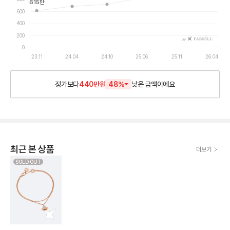
615
만
600
400
200
by
0
23.11
24.04
24.10
25.06
25.11
26.04
정가보다
440만원
48
%
낮은
금액이에요
최근 본 상품
더보기
SOLD OUT