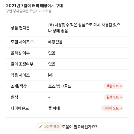
2021
년
7
월
에
해외 매장
에서
구매
구입 당시 금액
은
확인하기 어려움
(A) 사용횟수 적은 상품으로 미세 사용감 있으
상품 컨디션
나 상태 좋음
모델 사이즈
해당없음
폴리싱 여부
없음
길이 조정여부
없음
착용 사이즈
Ml
소재/색상
로즈/핑크골드
색상 노트 >
원석
-
원석 노트 >
다이아몬드
풀 파베
다이아 노트 >
도움이 필요하신가요?
📏
사이즈 헬퍼