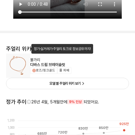
주얼리 위키
정가·실거래가·주얼리 토크로 정보공유까지!
불가리
디바스 드림 브레이슬릿
로즈/핑크골드
풀 파베
모델 별 주얼리 위키 보기
정가 추이
26년 4월, 5개월만에
되었어요.
9% 인상
1,200
925
만
1,000
850
만
830
만
720
만
685
만
800