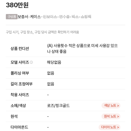
380만원
•
보증서
•
케이스
인보이스
•
영수증
•
박스
•
쇼핑백
구성품
구입 시기, 구입 장소, 구입 당시 금액
은
확인하기 어려움
(A) 사용횟수 적은 상품으로 미세 사용감 있으
상품 컨디션
나 상태 좋음
모델 사이즈
해당없음
폴리싱 여부
없음
길이 조정여부
없음
착용 사이즈
-
소재/색상
로즈/핑크골드
색상 노트 >
원석
-
원석 노트 >
다이아몬드
-
다이아 노트 >