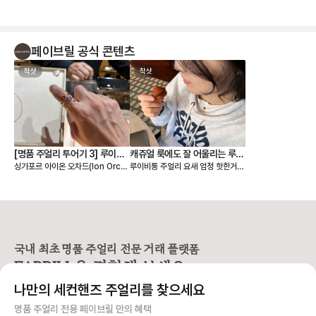
리 라인에도 관심이 많습니다. 가끔
볼드한 주얼리들을 키치하게 연출하
는 것을 좋아하는데 보테가/셀린/루
이비통 이어링들을 좋아합니다🫶 구
페이브릴 공식 콘텐츠
경하는 재미가 있는 페이브릴에서 좋
은 가격에 루이비통 이어링 경험하게
착샷
됐어요! 조금 무겁긴 한데 데일리용
착샷
아니고 기분전환용이라 괜찮아요, 개
인적으로는 세컨핸즈로 즐기기 찰떡
인 아이템이라고 생각해요. 예쁜 주
얼리 보내주신 판매자님 감사합니다
🙇‍♀️
[명품 주얼리 투어기 3] 루이비
캐쥬얼 룩에도 잘 어울리는 루이
싱가포르 아이온 오차드(Ion Orch
루이비통 주얼리 요새 엄청 핫한거
통 주얼리 @아이온 오차드
비통 블라썸 네크리스
ard)에 팝업 처럼 입점되어 있는 루
아시나요? 젋은층들도 명품 주얼리
이비통 주얼리를 둘러봤어요, 루이비
많이 선호하게 되면서 기존 명품 브
통 주얼리는 조금 생소하실 수 있는
랜들이 주얼리 라인을 계속 확대하면
데 사진으로 소개해드릴게요! 아무래
서 다양한 주얼리들이 계속 출시되고
도 루이비통 시그니처 패턴들이 디자
있어요. 루이비통 블라썸 네크리스는
인의 모티브 이다보니, 호불호가 있
중에서도 오닉스(블랙)모델이 루이비
을 수 있기는 합니다만 제가 실물로
통 시그니처가 또렷해서 존재감있고
국내 최초 명품 주얼리 전문 거래 플랫폼
보고 착용해보니 오히려 키치하다는
영한 매력이 있는 것 같아요! 후드만
FABRILL을 경험해 보세요.
생각이 들기도 했어요!! 묘하게 매력
입어도 목걸이 하나로 포인트 딱 되
있습니다... ✔️ 반지는 3개가 세트는
고 실물이 훨씬 더 이뻐요
나만의 세컨핸즈 주얼리를 찾으세요
아니고 하나씩 구입할 수 있는 건데
요렇게 착용해보라고 하셔서 껴봤어
사기 걱정 없는 안전 결제
명품 주얼리 전용 페이브릴 만의 혜택
요! 손가락을 감싸는 링이 얇게 펴진