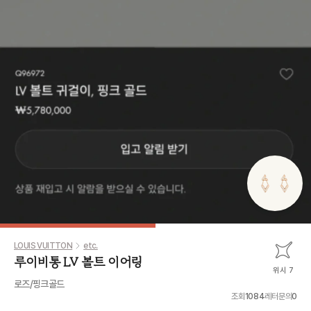
LOUIS VUITTON
etc.
루이비통 LV 볼트 이어링
위시 7
로즈/핑크골드
조회
1084
레터문의
0