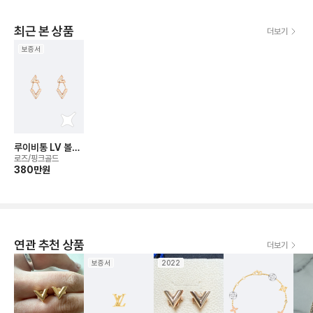
최근 본 상품
더보기
보증서
루이비통 LV 볼트
이어링
로즈/핑크골드
380만
원
연관 추천 상품
더보기
보증서
2022