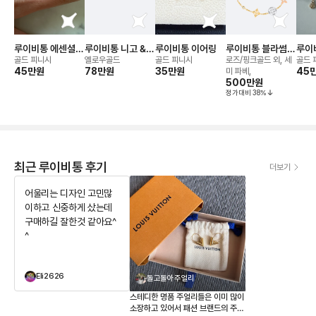
루이비통 에센셜 V
루이비통 니고 &
루이비통 이어링
루이비통 블라썸
루이
스터드형 이어링
버질 아블로 이어
이딜 블라썸 브레
네크
골드 피니시
옐로우골드
골드 피니시
로즈/핑크골드 외, 세
골드 
45만
원
링
78만
원
35만
원
이슬릿
45
미 파베,
500만
원
정가대비
38
%
최근 루이비통 후기
더보기
어울리는 디자인 고민많
이하고 신중하게 샀는데
구매하길 잘한것 같아요^
^
Eli2626
돌고돌아주얼리
스테디한 명품 주얼리들은 이미 많이
소장하고 있어서 패션 브랜드의 주얼