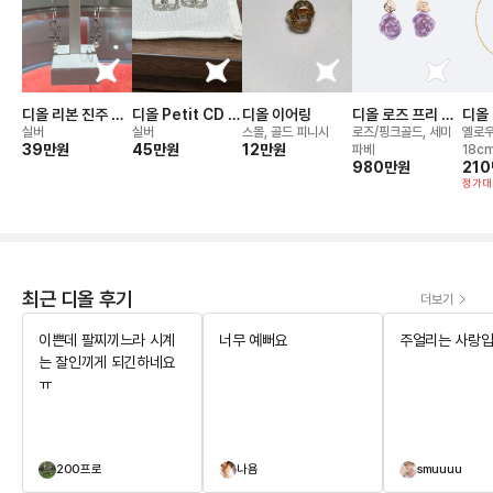
디올 리본 진주 이
디올 Petit CD 이
디올 이어링
디올 로즈 프리 카
디올
어링
어링
텔란 이어링
레이
실버
실버
스몰, 골드 피니시
로즈/핑크골드, 세미
옐로우
39만
원
45만
원
12만
원
파베
18c
980만
원
21
정가대
최근 디올 후기
더보기
이쁜데 팔찌끼느라 시계
너무 예뻐요
주얼리는 사랑입
는 잘인끼게 되긴하네요
ㅠ
200프로
나욤
smuuuu