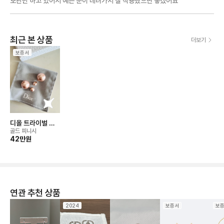
보관만 하고 있어서 예쁜 분이 데려가서 잘 착용했으면 좋겠어요
최근 본 상품
더보기
보증서
디올 트라이벌 이
어링
골드 피니시
42만
원
연관 추천 상품
2024
보증서
보