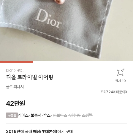
Dior
etc.
디올 트라이벌 이어링
위시 10
골드 피니시
조회
724
레터문의
0
42만원
•
케이스
•
보증서
•
박스
인보이스
•
영수증
•
쇼핑백
구성품
2016
년
에
국내 매장
(
롯데본점
)
에서
구매