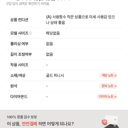
구입 당시 금액
은
확인하기 어려움
(A) 사용횟수 적은 상품으로 미세 사용감 있으
상품 컨디션
나 상태 좋음
모델 사이즈
해당없음
폴리싱 여부
없음
길이 조정여부
없음
착용 사이즈
-
소재/색상
골드 피니시
색상 노트 >
원석
-
원석 노트 >
다이아몬드
-
다이아 노트 >
100% 정품 검수 보장
이 상품,
안전결제
하면 어떻게 되나요?