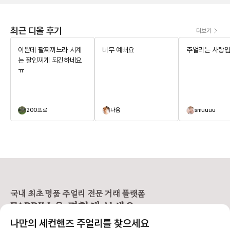
최근 디올 후기
더보기
이쁜데 팔찌끼느라 시계
너무 예뻐요
주얼리는 사랑입
는 잘인끼게 되긴하네요
ㅠ
200프로
나욤
smuuuu
국내 최초 명품 주얼리 전문 거래 플랫폼
FABRILL을 경험해 보세요.
나만의 세컨핸즈 주얼리를 찾으세요