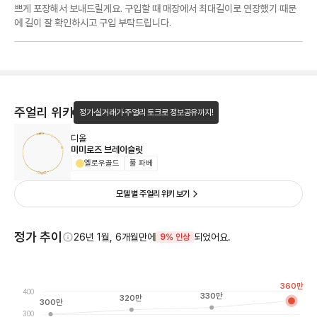
쁘게 포장해서 보내드릴게요. 구입할 때 매장에서 최대길이로 연장했기 때문
에 길이 잘 확인하시고 구입 부탁드립니다.
주얼리 위키
정가·실거래가·주얼리 토크로 정보공유까지!
디올
미미로즈 브레이슬릿
옐로우골드
풀 파베
모델 별 주얼리 위키 보기
정가 추이
26년 1월, 6개월만에
되었어요.
9% 인상
360
만
400
330
만
320
만
300
만
300