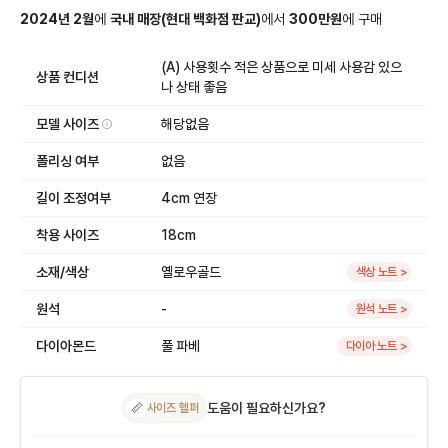
2024
년
2
월
에
국내 매장
(
현대 백화점 판교
)
에서
300
만원
에
구매
(A) 사용횟수 적은 상품으로 미세 사용감 있으
상품 컨디션
나 상태 좋음
모델 사이즈
해당없음
폴리싱 여부
없음
길이 조정여부
4cm 연장
착용 사이즈
18cm
소재/색상
옐로우골드
색상 노트 >
원석
-
원석 노트 >
다이아몬드
풀 파베
다이아 노트 >
도움이 필요하신가요?
📏
사이즈 헬퍼