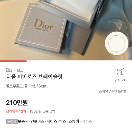
Dior
etc.
디올 미미로즈 브레이슬릿
위시 21
옐로우골드, 풀 파베, 18cm
조회
1477
레터문의
1
210만원
정가대비
42
%
150만원
낮은 금액
•
보증서
•
인보이스
•
케이스
•
박스
•
쇼핑백
영수증
구성품