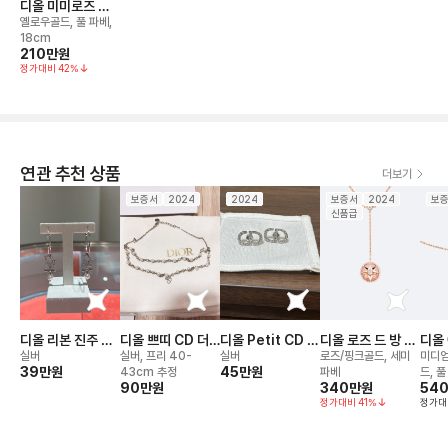
디올 미미로즈 브
레이슬릿
옐로우골드, 풀 파베,
18cm
210만
원
정가대비
42
%
연관 추천 상품
더보기
보증서
2024
2024
보증서
2024
보
신품급
디올 리본 진주 이
디올 쁘띠 CD 더
디올 Petit CD 이
디올 로즈 드 방 네
디올 
어링
블 체인 진주 네크
어링
크리스
네크
실버
실버, 프리 40-
실버
로즈/핑크골드, 세미
미디엄
39만
원
리스
45만
원
43cm 추정
파베
드, 풀
90만
원
340만
원
54
정가대비
41
%
정가대