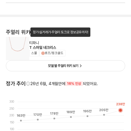
주얼리 위키
정가·실거래가·주얼리 토크로 정보공유까지!
티파니
T 스마일 네크리스
스몰
로즈/핑크골드
모델 별 주얼리 위키 보기
정가 추이
26년 6월, 4개월만에
되었어요.
16% 인상
300
238
만
250
205
만
195
만
189
만
178
만
170
만
200
163
만
150
100