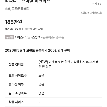
티파니 T 스마일 네크리스
위시 62
스몰, 로즈/핑크골드
조회
1962
레터문의
3
185만원
정가대비
22
%
53만원
낮은 금액
•
케이스
•
박스
•
쇼핑백
인보이스
•
영수증
구성품
2026
년
3
월
에
브랜드 공홈
에서
205
만원
에
구매
(NEW) 미개봉 또는 한번도 착용하지 않고 개봉
상품 컨디션
만 한 상품
모델 사이즈
스몰
폴리싱 여부
없음
길이 조정여부
없음
착용 사이즈
-