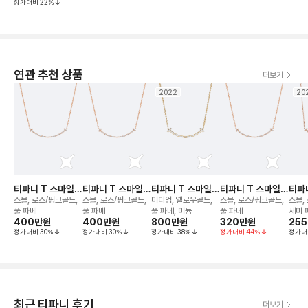
정가대비
22
%
연관 추천 상품
더보기
2022
20
티파니 T 스마일
티파니 T 스마일
티파니 T 스마일
티파니 T 스마일
티파
네크리스
네크리스
네크리스
네크리스
네크
스몰, 로즈/핑크골드,
스몰, 로즈/핑크골드,
미디엄, 옐로우골드,
스몰, 로즈/핑크골드,
스몰,
풀 파베
풀 파베
풀 파베, 미듐
풀 파베
세미 
400만
원
400만
원
800만
원
320만
원
25
40.
정가대비
30
%
정가대비
30
%
정가대비
38
%
정가대비
44
%
정가대
절가
최근 티파니 후기
더보기