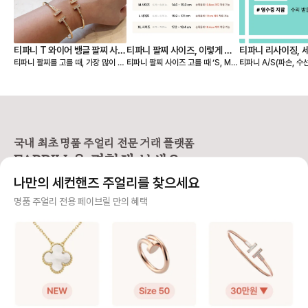
티파니 T 와이어 뱅글 팔찌 사이
티파니 팔찌 사이즈, 이렇게 고
티파니 리사이징, 
티파니 팔찌를 고를 때, 가장 많이 고
티파니 팔찌 사이즈 고를 때 ‘S, M,
티파니 A/S(파손, 수
즈 S, M 실착 후기
르세요 💙
민되는 부분이 바로 S와 M 중 어떤
L…’ 표기만 보고 내 사이즈를 찾기
및 세척/샤이닝 정책 🩵 📢 티파
게 더 잘 맞을까? 이죠. 사진으로는
어려우셨나요? 티파니는 미국 브랜
구매 영수증이 보증서를
차이가 미묘해 보여도, 직접 착용해
드라 사이즈를 S, M, L 등으로 표기
❶구매 증빙용 영수증
보면 핏감이 확연히 다릅니다. 손목
하지만, 유럽과 한국에서는 손목 둘
신분증 지참 📢 티파니
둘레 14.5cm인 제가 실제로 두 사
레(cm) 기준이 익숙하죠. 그래서 페
1670-1837) 📌AS 비용 [유상서
이즈를 모두 착용해보고, 느껴본 착
이브릴이 티파니 팔찌 사이즈를 유
비스] * 스탠다드: 1
용감과 차이를 정리해봤어요. 📏 티
럽/한국 기준으로 정리해드릴게요.
최소 비용 * 컴플랙스:
국내 최초 명품 주얼리 전문 거래 플랫폼
파니 팔찌 사이즈 기준 (손목 둘레 기
📏 티파니 팔찌, 손목 둘레 기준으로
서비스 - 실버 : 110,000원부터 ~
FABRILL을 경험해 보세요.
준) S 사이즈 → 손목 둘레 13.4~1
보면 S 사이즈 → 손목 둘레 13.4~1
230,000원 - 골드/플래티늄 : 23
4.6cm (약 13~14호) M 사이즈
4.6cm M 사이즈 → 손목 둘레 14.
0,000원 ~ 415,000원 -
나만의 세컨핸즈 주얼리를 찾으세요
→ 손목 둘레 14.6~15.9cm (약 1
6~15.9cm 에 맞아요. ✋ 실착 예
다이아몬드 스톤에 따라
4~16호) ✋ 실착 비교 (손목 둘레 1
시 (손목 둘레 14.5cm 기준) 뱅글
정확한 견적 → 매장 방문
사기 걱정 없는 안전 결제
명품 주얼리 전용 페이브릴 만의 혜택
4.5cm 기준) S 사이즈 착용 - 손목
디자인인 T 와이어 팔찌를 착용했을
상서비스] * 구매자 
에 밀착되는 슬림한 핏 - 약간의 텐션
때, - S 사이즈는 손목에 딱 붙는 슬
무상서비스 가능 * 보
구매자가 원하는 수단으로 안전하게 결제할 수 있으며 페이브릴에서 결제 대금을 보관, 정품이 아
이 느껴지지만, 고정감이 좋아 움직
림한 핏 - M 사이즈는 손목 아래로
상 서비스는 일부 서비
니면 반환해 드려요.
임 중에도 돌아가지 않아요. - 단단한
살짝 내려오는 여유로운 핏이에요.
제품별 무상 서비스 상
구조라 착용 시 살짝 타이트하게 느
💡 디자인에 따라 다른 핏 선택 뱅글,
문 권장 - 세팅 링 리사이징 - 웨딩밴
주얼리 전문 이중 검수
껴질 수 있으나, 깔끔하고 세련된 실
체인 등 디자인에 따라, 선호하는 핏
드 리사이징 (구매일
루엣을 원하신다면 만족도가 높습니
이 달라질 수 있어요. 일반적으로 슬
지 무상 기간 적용) 📌 수리 기간 *
주얼리 검수에 특화된 페이브릴 검수팀과 전문 감정사가 컨디션 및 정품 여부를 철저하고 꼼꼼하
다. M 사이즈 착용 - 손목 아래로 살
림한 실루엣을 원하신다면 S, 자연스
약 3주-4주 소요 📌 리사이징 * 반
게 확인해요.
짝 내려오는 여유핏 - 팔을 움직일 때
러운 여유를 원하신다면 M을 추천드
지는 디자인별 리사이
마다 자연스럽게 흘러내리며, 자유로
립니다. (저는 개인적으로 뱅글은 손
상이 → 매장 방문 권장 - 세팅 링