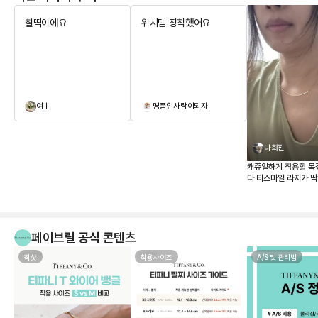
찰떡이에요
위시템 장착했어요
여ㅣ
명품인사람이되자
나희진
캐쥬얼하게 착용할 목
다 티스마일 라지가 
매장 가격이 너무 올
하던참에 페이브릴로 
같이 너무 맘에 드네요
페이브릴 공식 콘텐츠
착샷
착용사이즈
A/S 및 관리법