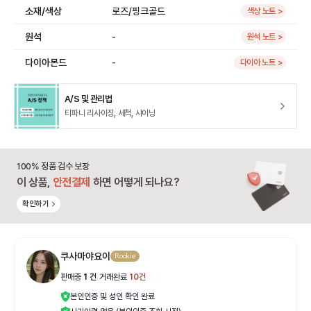
소재/색상
로즈/핑크골드
색상 노트 >
원석
-
원석 노트 >
다이아몬드
-
다이아 노트 >
A/S 및 관리법
티파니 리사이징, 세척, 샤이닝
100% 정품 검수 보장
이 상품,
안전결제
하면 어떻게 되나요?
확인하기
쿠사마야요이
Rookie
판매중
1
건
|
거래완료
10
건
본인인증 및 성인 확인 완료