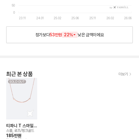
50
by
0
23.11
24.01
25.02
25.06
25.11
26.02
26.06
정가보다
53만원
22
%
낮은
금액이에요
최근 본 상품
더보기
SOLD OUT
티파니 T 스마일
네크리스
스몰, 로즈/핑크골드
185만
원