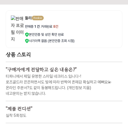
듈리
Rookie
판매중
1
건
|
거래완료
8
건
본인인증 및 성인 확인 완료
사기이력 없음 (본인인증 조회 시점)
상품 스토리
"
구매자에게 전달하고 싶은 내용은?
"
티파니에서 제일 유명한 스마일 네크리스 입니다-!
로즈골드라 은은하면서도 빛에 따라 반짝여 존재감 확실하고 예뻐요💫
온라인 주문서?도 같이 동봉해드립니다. (개인정보 지움)
네고문의는 받지 않습니다.
"
제품 컨디션
"
실착 5회정도