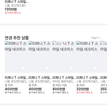
티파니 T 스마일
네크리스
스몰, 로즈/핑크골드
130만
원
정가대비
45
%
연관 추천 상품
더보기
2022
20
티파니 T 스마일
티파니 T 스마일
티파니 T 스마일
티파니 T 스마일
티파
네크리스
네크리스
네크리스
네크리스
네크
스몰, 로즈/핑크골드,
스몰, 로즈/핑크골드,
미디엄, 옐로우골드,
스몰, 로즈/핑크골드,
스몰,
풀 파베
풀 파베
풀 파베, 미듐
풀 파베
세미 
400만
원
400만
원
800만
원
320만
원
25
40.
정가대비
30
%
정가대비
30
%
정가대비
38
%
정가대비
44
%
정가대
절가