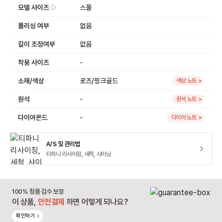
모델 사이즈
스몰
폴리싱 여부
없음
길이 조정여부
없음
착용 사이즈
-
소재/색상
로즈/핑크골드
색상 노트 >
원석
-
원석 노트 >
다이아몬드
-
다이아 노트 >
A/S 및 관리법
티파니 리사이징, 세척, 샤이닝
100% 정품 검수 보장
이 상품,
안전결제
하면 어떻게 되나요?
확인하기