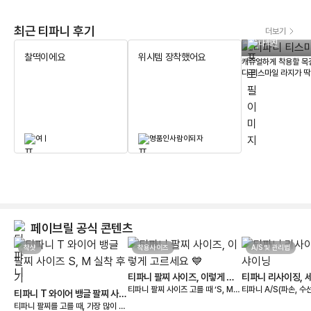
최근 티파니 후기
더보기
나희진
찰떡이에요
위시템 장착했어요
캐쥬얼하게 착용할 목
다 티스마일 라지가 
매장 가격이 너무 올
하던참에 페이브릴로 
같이 너무 맘에 드네요
여ㅣ
명품인사람이되자
페이브릴 공식 콘텐츠
착샷
착용사이즈
A/S 및 관리법
티파니 팔찌 사이즈, 이렇게 고
티파니 리사이징, 
티파니 팔찌 사이즈 고를 때 ‘S, M,
티파니 A/S(파손, 수
르세요 💙
티파니 T 와이어 뱅글 팔찌 사이
L…’ 표기만 보고 내 사이즈를 찾기
및 세척/샤이닝 정책 🩵 📢 티파
티파니 팔찌를 고를 때, 가장 많이 고
즈 S, M 실착 후기