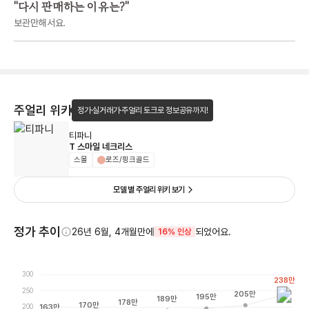
"
다시 판매하는 이유는?
"
보관만해서요.
주얼리 위키
정가·실거래가·주얼리 토크로 정보공유까지!
티파니
T 스마일 네크리스
스몰
로즈/핑크골드
모델 별 주얼리 위키 보기
정가 추이
26년 6월, 4개월만에
되었어요.
16% 인상
300
238
만
250
205
만
195
만
189
만
178
만
170
만
200
163
만