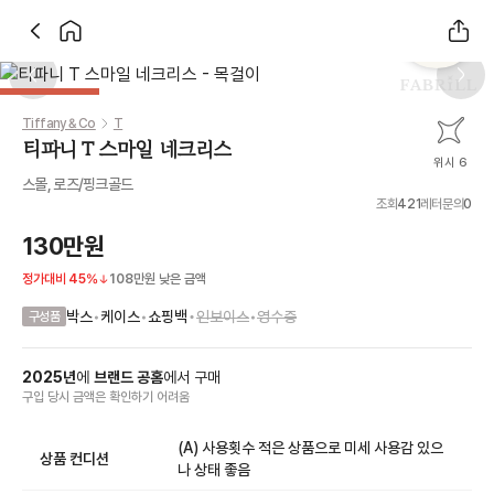
Previous slide
Next 
Tiffany & Co
T
티파니 T 스마일 네크리스
위시 6
스몰, 로즈/핑크골드
조회
421
레터문의
0
130만원
정가대비
45
%
108만원
낮은 금액
•
박스
•
케이스
•
쇼핑백
인보이스
•
영수증
구성품
2025
년
에
브랜드 공홈
에서
구매
구입 당시 금액
은
확인하기 어려움
(A) 사용횟수 적은 상품으로 미세 사용감 있으
상품 컨디션
나 상태 좋음