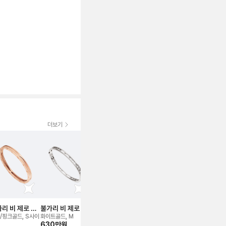
더보기
보증서
2024
보증서
2024
보증서
202
신품급
리 비 제로 원
불가리 비 제로 원
불가리 비 제로 원
불가리 비 제로 원
불가리 비 제
레이슬릿
브레이슬릿
브레이슬릿
에센셜 뱅글 브레
브레이슬릿
/핑크골드, S사이
화이트골드, M
옐로우골드, s
화이트골드, L
옐로우골드, M
630만
원
720만
원
이슬릿
600만
원
260만
원