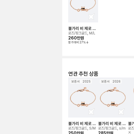
불가리 비 제로 원
브레이슬릿
로즈/핑크골드, M/L
260만
원
정가대비
27
%
연관 추천 상품
보증서
2025
보증서
2026
불가리 비 제로 원
불가리 비 제로 원
불가
브레이슬릿
브레이슬릿
브
로즈/핑크골드, S/M
로즈/핑크골드, s/m
로즈
250만
원
285만
원
즈