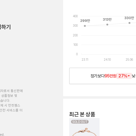
400
330
만
313
만
299
만
300
험하기
200
100
0
23.11
24.10
25.06
정가보다
95만원
27
%
낮
개자로서 통신판매
 상품정보 및
있습니다.
제 시 언컷젬스
안전 서비스를 이
최근 본 상품
SOLD OUT
ved.