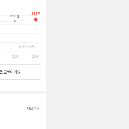
355
만
338
만
by
25.11
26.04
은
금액이에요
더보기