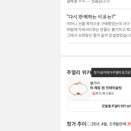
절해용 ㅠㅠ~~ 정품입니다!
"
다시 판매하는 이유는?
"
어머니 선물 목적으로 구매했었는데 극구 
바람에 악세서리류는 반품도 불가하고 제
그래서 오랫동안 할까 말까 망설였었습니
주얼리 위키
정가·실거래가·주얼리 토크로
불가리
비 제로 원 브레이슬릿
로즈/핑크골드
모델 별 주얼리 위키 보
정가 추이
26년 4월, 5개월만에
5