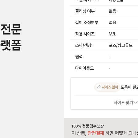
폴리싱 여부
없음
길이 조정여부
없음
 전문
착용 사이즈
M/L
플랫폼
소재/색상
로즈/핑크골드
원석
-
다이아몬드
-
도움이 필
📏
사이즈 헬퍼
사이즈 찾기
100% 정품 검수 보장
이 상품,
안전결제
하면 어떻게 되나