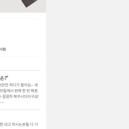
시점)
은?
"
보관만 하다가 팔아요~ 새
브릴에서 판매 한 번 해본
검수 꼼꼼히 해주시더라구요!
~~
한 네고 하시는분들 다 거