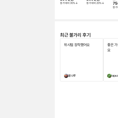
정가대비
30
%
정가대비
20
%
75
정가
최근 불가리 후기
위시템 장착했어요
좋은 
요
봄나루
lajaz