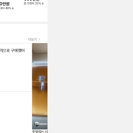
0만
원
정가대비
33
%
정가대비
27
%
대비
40
%
더보기
가격으로 구매했어
서경이
서비스만족해요 검수 사진도 보내주
예
시고 다음 위시템도 여기서 구매해야
있
겠어요 저렴한가격에 상태도 좋아
되
요-!!! 주얼리는 사랑입니다🫶
리
ireena
주얼리는 사랑입니다🫶 너무 예뻐요