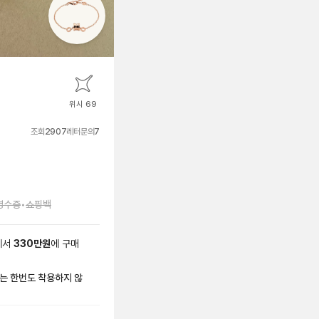
위시 69
조회
2907
레터문의
7
영수증
•
쇼핑백
에서
330
만원
에
구매
또는 한번도 착용하지 않