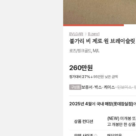
BVLGARI
B.zero1
불가리 비 제로 원 브레이슬릿
로즈/핑크골드, M/L
260만원
정가대비
27
%
95만원
낮은 금액
•
보증서
•
박스
•
케이스
인보이스
•
구성품
2025
년
4
월
에
국내 매장
(
롯데잠실점
)
(NEW) 미개봉 
상품 컨디션
고 개봉만 한 상품
모델 사이즈
해당없음