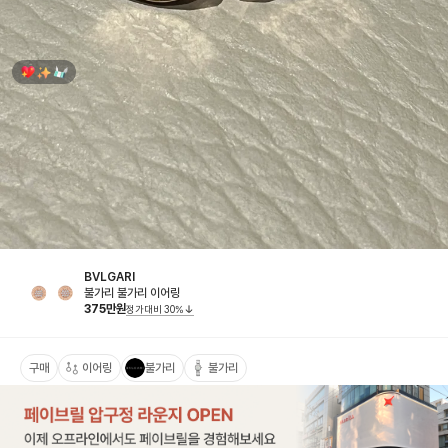
BVLGARI
불가리 불가리 이어링
375
만원
정가대비
30
%
구매
이어링
불가리
불가리