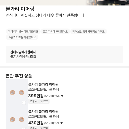
불가리 이어링
연식대비 깨끗하고 상태가 매우 좋아서 만족합니다
거래 레터 방식이 편리했어요
좋은 가격에 구매했어요
페이브릴 응대가 만족스러워요
빠른 가격 조율이 좋았어요
판매자님에게 한마디
좋은 가격에 감사해요
연관 추천 상품
불가리 불가리 이어링
로즈/핑크골드 · 풀 파베
399만원
정가대비
25
%
▼
보증서
2022
불가리 불가리 이어링
로즈/핑크골드 · 풀 파베
430만원
정가대비
19
%
▼
보증서
2026