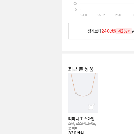
100
0
23.11
25.02
25.06
정가보다
240만원
42
%
최근 본 상품
티파니 T 스마일
네크리스
스몰, 로즈/핑크골드,
풀 파베
330만
원