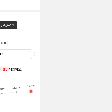
 정보공유까지!
 파베
기
되었어요.
% 인상
570
만
555
만
30
만