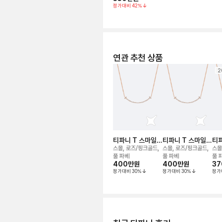
정가대비
42
%
연관 추천 상품
2
티파니 T 스마일
티파니 T 스마일
티파
네크리스
네크리스
네
스몰, 로즈/핑크골드,
스몰, 로즈/핑크골드,
스몰
풀 파베
풀 파베
풀 
400만
원
400만
원
37
정가대비
30
%
정가대비
30
%
정가