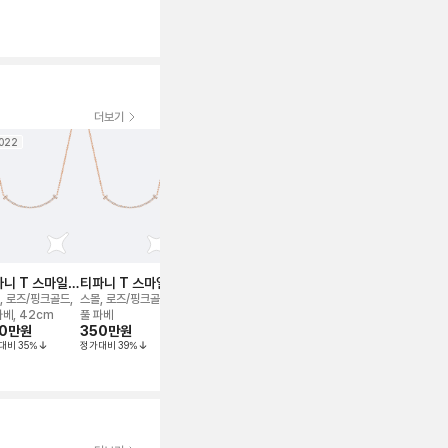
더보기
022
2024
2025
2023
니 T 스마일
티파니 T 스마일
티파니 T 스마일
티파니 T 스마일
티파니 T 
크리스
네크리스
네크리스
네크리스
네크리스
, 로즈/핑크골드,
스몰, 로즈/핑크골드,
스몰, 로즈/핑크골드,
스몰, 로즈/핑크골드,
스몰, 옐로우골
파베, 42cm
풀 파베
풀 파베
세미 파베,
파베, 42
0만
원
350만
원
390만
원
255만
원
370만
원
40.6~45.7cm 조
대비
35
%
정가대비
39
%
정가대비
32
%
정가대비
27
%
정가대비
35
%
절가능