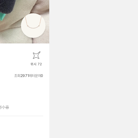
위시 72
조회
2971
레터문의
0
영수증