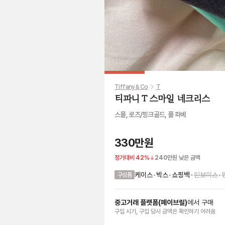
Tiffany & Co
T
티파니 T 스마일 네크리스
스몰, 로즈/핑크골드, 풀 파베
330만원
정가대비
42
%
240만원
낮은 금액
•
케이스
•
박스
•
쇼핑백
인보이스
•
구성품
중고거래 플랫폼
(
페이브릴
)
에서
구매
구입 시기, 구입 당시 금액
은
확인하기 어려움