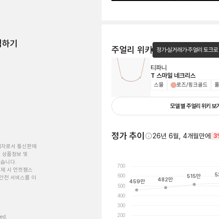
험하기
주얼리 위키
정가·실거래가·주얼리 토크로
티파니
T 스마일 네크리스
스몰
로즈/핑크골드
풀
모델 별 주얼리 위키 보
정가 추이
26년 6월, 4개월만에
3
개자로서 통신판매
 상품정보 및
있습니다.
700
제 시 언컷젬스
5
600
515
만
안전 서비스를 이
482
만
459
만
500
400
300
200
ved.