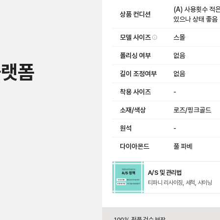
(A) 사용횟수 적
상품 컨디션
있으나 상태 좋음
모델 사이즈
스몰
폴리싱 여부
없음
플랫폼
길이 조정여부
없음
착용 사이즈
-
소재/색상
로즈/핑크골드
원석
-
다이아몬드
풀 파베
A/S 및 관리법
티파니 리사이징, 세척, 샤이닝
100% 정품 검수 보장