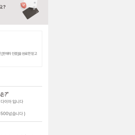
요?
 [판매자 인증]을 완료한 믿고
은?
"
 다이아 입니다
500넘습니다 )