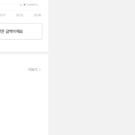
by
25.11
26.02
26.06
낮은
금액이에요
더보기