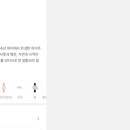
 1906년 파리에서 탄생한 하이주
사랑과 행운, 자연과 시적인
를 모티브로 한 알함브라 컬
를리(워치)
기타
참
알함브라(워치)
피에르
뻬를리