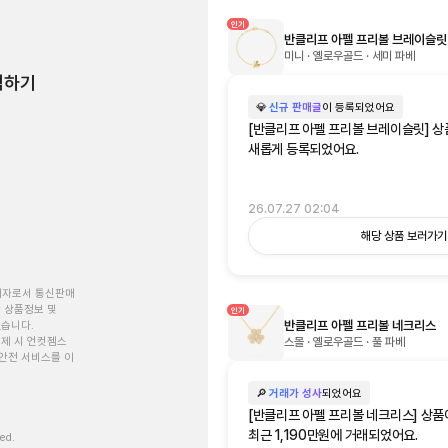
인기
반클리프 아펠 프리볼 브레이슬릿
미니 · 옐로우골드 · 세미 파베
험하기
💎
신규 판매글
이 등록되었어요
[반클리프 아펠 프리볼 브레이슬릿] 
새롭게 등록되었어요.
26.07.27 02:04
해당 상품 보러가기
개자로서 통신판매
 상품정보 및
인기
반클리프 아펠 프리볼 네크리스
있습니다.
스몰 · 옐로우골드 · 풀 파베
제 시 언컷젬스
안전 서비스를 이
🔎
거래가 성사
되었어요
[반클리프 아펠 프리볼 네크리스] 상품이
최근 1,190만원에 거래되었어요.
ved.