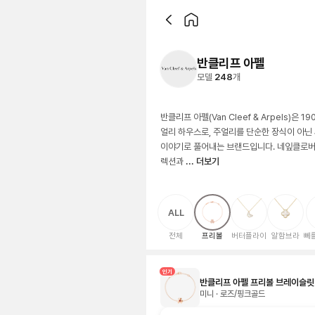
반클리프 아펠
모델
248
개
반클리프 아펠(Van Cleef & Arpels)은
얼리 하우스로, 주얼리를 단순한 장식이 아닌 
이야기로 풀어내는 브랜드입니다. 네잎클로버
렉션과
... 더보기
ALL
전체
프리볼
버터플라이
알함브라
뻬
인기
반클리프 아펠 프리볼 브레이슬릿
미니 · 로즈/핑크골드